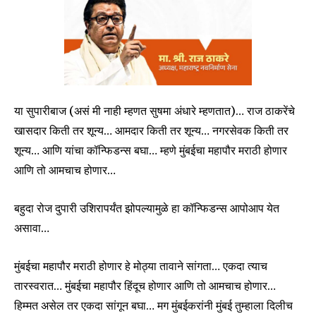
या सुपारीबाज (असं मी नाही म्हणत सुषमा अंधारे म्हणतात)… राज ठाकरेंचे
खासदार किती तर शून्य… आमदार किती तर शून्य… नगरसेवक किती तर
Join our community of
शून्य… आणि यांचा कॉन्फिडन्स बघा… म्हणे मुंबईचा महापौर मराठी होणार
SUBSCRIBERS and be part of the
conversation.
आणि तो आमचाच होणार…
To subscribe, simply enter your email address on our website
बहुदा रोज दुपारी उशिरापर्यंत झोपल्यामुळे हा कॉन्फिडन्स आपोआप येत
or click the subscribe button below. Don't worry, we respect
असावा…
your privacy and won't spam your inbox. Your information is
safe with us.
मुंबईचा महापौर मराठी होणार हे मोठ्या तावाने सांगता… एकदा त्याच
तारस्वरात… मुंबईचा महापौर हिंदूच होणार आणि तो आमचाच होणार…
हिम्मत असेल तर एकदा सांगून बघा… मग मुंबईकरांनी मुंबई तुम्हाला दिलीच