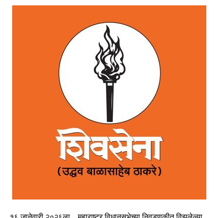
१६ जानेवारी २०२६ला… महाराष्ट्र विधानसभेच्या निवडणुकीत विझलेल्या