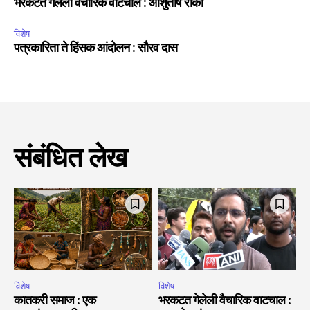
भरकटत गेलेली वैचारिक वाटचाल : आशुतोष रांका
विशेष
पत्रकारिता ते हिंसक आंदोलन : सौरव दास
संबंधित लेख
विशेष
विशेष
कातकरी समाज : एक
भरकटत गेलेली वैचारिक वाटचाल :