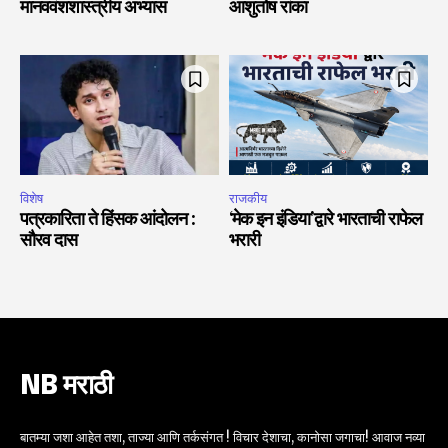
मानववंशशास्त्रीय अभ्यास
आशुतोष रांका
विशेष
राजकीय
पत्रकारिता ते हिंसक आंदोलन :
‘मेक इन इंडिया’द्वारे भारताची राफेल
सौरव दास
भरारी
NB मराठी
बातम्या जशा आहेत तशा, ताज्या आणि तर्कसंगत ! विचार देशाचा, कानोसा जगाचा! आवाज नव्या