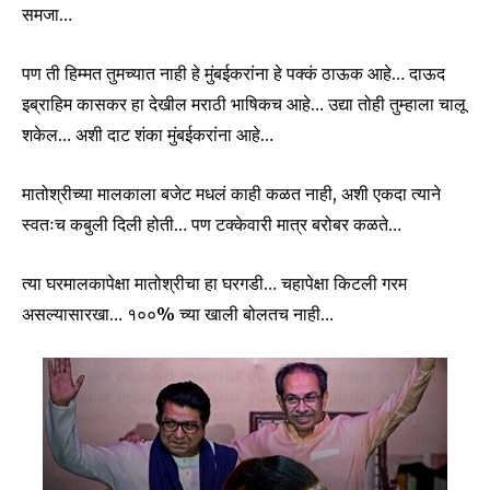
समजा…
SUBSCRIBE
पण ती हिम्मत तुमच्यात नाही हे मुंबईकरांना हे पक्कं ठाऊक आहे… दाऊद
I've read and accept the
Privacy Policy
.
इब्राहिम कासकर हा देखील मराठी भाषिकच आहे… उद्या तोही तुम्हाला चालू
शकेल… अशी दाट शंका मुंबईकरांना आहे…
6,300
32,111
75
मातोश्रीच्या मालकाला बजेट मधलं काही कळत नाही, अशी एकदा त्याने
Fans
Followers
Followers
स्वतःच कबुली दिली होती… पण टक्केवारी मात्र बरोबर कळते…
त्या घरमालकापेक्षा मातोश्रीचा हा घरगडी… चहापेक्षा किटली गरम
असल्यासारखा… १००% च्या खाली बोलतच नाही…