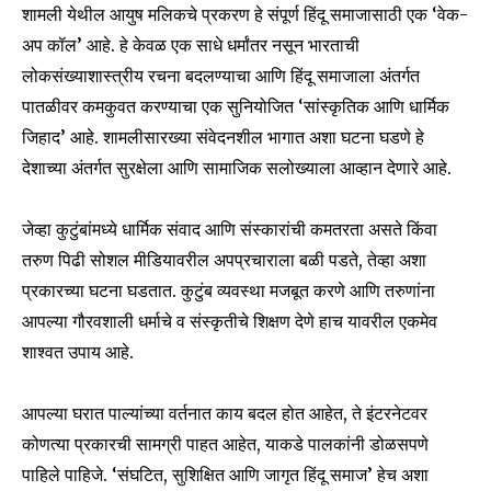
शामली येथील आयुष मलिकचे प्रकरण हे संपूर्ण हिंदू समाजासाठी एक ‘वेक-
your privacy and won't spam your inbox. Your information is
safe with us.
अप कॉल’ आहे. हे केवळ एक साधे धर्मांतर नसून भारताची
लोकसंख्याशास्त्रीय रचना बदलण्याचा आणि हिंदू समाजाला अंतर्गत
पातळीवर कमकुवत करण्याचा एक सुनियोजित ‘सांस्कृतिक आणि धार्मिक
जिहाद’ आहे. शामलीसारख्या संवेदनशील भागात अशा घटना घडणे हे
देशाच्या अंतर्गत सुरक्षेला आणि सामाजिक सलोख्याला आव्हान देणारे आहे.
SUBSCRIBE
जेव्हा कुटुंबांमध्ये धार्मिक संवाद आणि संस्कारांची कमतरता असते किंवा
I've read and accept the
Privacy Policy
.
तरुण पिढी सोशल मीडियावरील अपप्रचाराला बळी पडते, तेव्हा अशा
प्रकारच्या घटना घडतात. कुटुंब व्यवस्था मजबूत करणे आणि तरुणांना
आपल्या गौरवशाली धर्माचे व संस्कृतीचे शिक्षण देणे हाच यावरील एकमेव
6,300
32,111
75
शाश्वत उपाय आहे.
Fans
Followers
Followers
आपल्या घरात पाल्यांच्या वर्तनात काय बदल होत आहेत, ते इंटरनेटवर
कोणत्या प्रकारची सामग्री पाहत आहेत, याकडे पालकांनी डोळसपणे
पाहिले पाहिजे. ‘संघटित, सुशिक्षित आणि जागृत हिंदू समाज’ हेच अशा