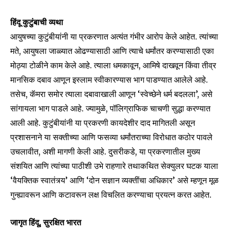
हिंदू कुटुंबाची व्यथा
आयुषच्या कुटुंबीयांनी या प्रकरणात अत्यंत गंभीर आरोप केले आहेत. त्यांच्या
मते, आयुषला जाळ्यात ओढण्यासाठी आणि त्याचे धर्मांतर करण्यासाठी एका
मोठ्या टोळीने काम केले आहे. त्याला धमकावून, आमिषे दाखवून किंवा तीव्र
मानसिक दबाव आणून इस्लाम स्वीकारण्यास भाग पाडण्यात आलेले आहे.
तसेच, कॅमरा समोर त्याला दबावाखाली आणून ‘स्वेच्छेने धर्म बदलला’, असे
सांगायला भाग पाडले आहे. ज्यामुळे, पॉलिग्राफिक चाचणी सुद्धा करण्यात
आली आहे. कुटुंबीयांनी या प्रकरणी कायदेशीर दाद मागितली असून
प्रशासनाने या सक्तीच्या आणि फसव्या धर्मांतराच्या विरोधात कठोर पावले
उचलावीत, अशी मागणी केली आहे. दुसरीकडे, या प्रकरणातील मुख्य
संशयित आणि त्यांच्या पाठीशी उभे राहणारे तथाकथित सेक्युलर घटक याला
Join our community of
‘वैयक्तिक स्वातंत्र्य’ आणि ‘दोन सज्ञान व्यक्तींचा अधिकार’ असे म्हणून मूळ
SUBSCRIBERS and be part of the
conversation.
गुन्ह्यावरून आणि कटावरून लक्ष विचलित करण्याचा प्रयत्न करत आहेत.
To subscribe, simply enter your email address on our website
जागृत हिंदू, सुरक्षित भारत
or click the subscribe button below. Don't worry, we respect