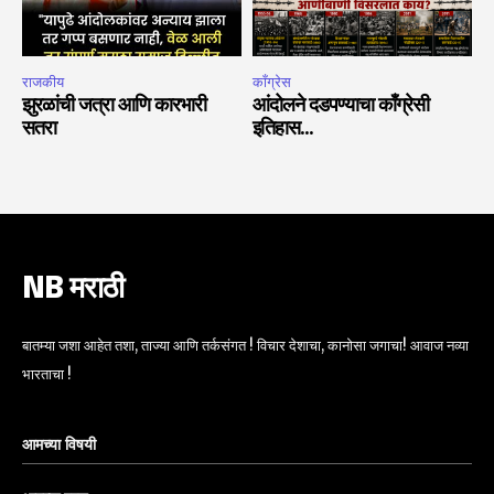
राजकीय
काँग्रेस
झुरळांची जत्रा आणि कारभारी
आंदोलने दडपण्याचा काँग्रेसी
सतरा
इतिहास…
NB मराठी
बातम्या जशा आहेत तशा, ताज्या आणि तर्कसंगत ! विचार देशाचा, कानोसा जगाचा! आवाज नव्या
भारताचा !
आमच्या विषयी