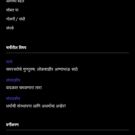
आमच्या बद्दल
सोबत या
नोकरी / संधी
संपर्क
चर्चेतील विषय
ताजे
समरसतेचे युगपुरुष: लोकशाहीर अण्णाभाऊ साठे
संपादकीय
वादळात चमकणारा तारा
संपादकीय
धर्माची संस्थापना आणि अधर्माचा अव्हेर!
वर्गीकरण