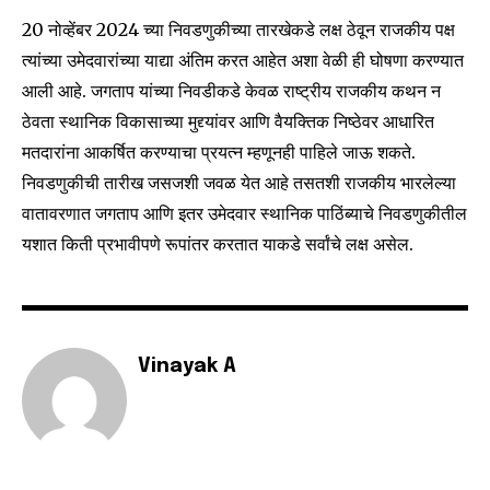
or click the subscribe button below. Don't worry, we respect
20 नोव्हेंबर 2024 च्या निवडणुकीच्या तारखेकडे लक्ष ठेवून राजकीय पक्ष
your privacy and won't spam your inbox. Your information is
त्यांच्या उमेदवारांच्या याद्या अंतिम करत आहेत अशा वेळी ही घोषणा करण्यात
safe with us.
आली आहे. जगताप यांच्या निवडीकडे केवळ राष्ट्रीय राजकीय कथन न
ठेवता स्थानिक विकासाच्या मुद्द्यांवर आणि वैयक्तिक निष्ठेवर आधारित
मतदारांना आकर्षित करण्याचा प्रयत्न म्हणूनही पाहिले जाऊ शकते.
निवडणुकीची तारीख जसजशी जवळ येत आहे तसतशी राजकीय भारलेल्या
SUBSCRIBE
वातावरणात जगताप आणि इतर उमेदवार स्थानिक पाठिंब्याचे निवडणुकीतील
यशात किती प्रभावीपणे रूपांतर करतात याकडे सर्वांचे लक्ष असेल.
I've read and accept the
Privacy Policy
.
6,300
32,111
75
Vinayak A
Fans
Followers
Followers