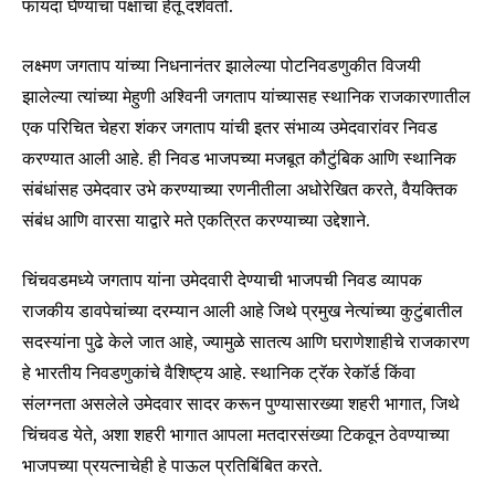
फायदा घेण्याचा पक्षाचा हेतू दर्शवतो.
लक्ष्मण जगताप यांच्या निधनानंतर झालेल्या पोटनिवडणुकीत विजयी
झालेल्या त्यांच्या मेहुणी अश्विनी जगताप यांच्यासह स्थानिक राजकारणातील
एक परिचित चेहरा शंकर जगताप यांची इतर संभाव्य उमेदवारांवर निवड
करण्यात आली आहे. ही निवड भाजपच्या मजबूत कौटुंबिक आणि स्थानिक
संबंधांसह उमेदवार उभे करण्याच्या रणनीतीला अधोरेखित करते, वैयक्तिक
संबंध आणि वारसा याद्वारे मते एकत्रित करण्याच्या उद्देशाने.
चिंचवडमध्ये जगताप यांना उमेदवारी देण्याची भाजपची निवड व्यापक
राजकीय डावपेचांच्या दरम्यान आली आहे जिथे प्रमुख नेत्यांच्या कुटुंबातील
सदस्यांना पुढे केले जात आहे, ज्यामुळे सातत्य आणि घराणेशाहीचे राजकारण
हे भारतीय निवडणुकांचे वैशिष्ट्य आहे. स्थानिक ट्रॅक रेकॉर्ड किंवा
Join our community of
संलग्नता असलेले उमेदवार सादर करून पुण्यासारख्या शहरी भागात, जिथे
SUBSCRIBERS and be part of the
चिंचवड येते, अशा शहरी भागात आपला मतदारसंख्या टिकवून ठेवण्याच्या
conversation.
भाजपच्या प्रयत्नाचेही हे पाऊल प्रतिबिंबित करते.
To subscribe, simply enter your email address on our website