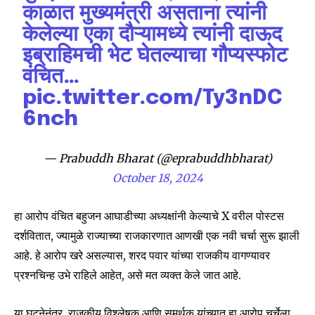
काळात मुख्यमंत्री असताना त्यांनी
केलेल्या एका दौऱ्यामध्ये त्यांनी दाऊद
इब्राहिमची भेट घेतल्याचा गौप्यस्फोट
Join our community of
वंचित…
SUBSCRIBERS and be part of the
pic.twitter.com/Ty3nDC
conversation.
6nch
To subscribe, simply enter your email address on our website
or click the subscribe button below. Don't worry, we respect
— Prabuddh Bharat (@eprabuddhbharat)
your privacy and won't spam your inbox. Your information is
October 18, 2024
safe with us.
हा आरोप वंचित बहुजन आघाडीच्या अध्यक्षांनी केल्याचे X वरील पोस्टस
दर्शवितात, ज्यामुळे राज्याच्या राजकारणात आणखी एक नवी चर्चा सुरू झाली
आहे. हे आरोप खरे असल्यास, शरद पवार यांच्या राजकीय वागण्यावर
SUBSCRIBE
प्रश्नचिन्ह उभे राहिले आहेत, असे मत व्यक्त केले जात आहे.
I've read and accept the
Privacy Policy
.
या घटनेनंतर, राजकीय विश्लेषक आणि समर्थक यांच्यात हा आरोप चर्चेला