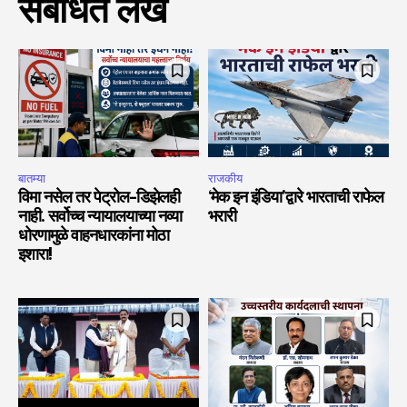
संबंधित लेख
बातम्या
राजकीय
विमा नसेल तर पेट्रोल-डिझेलही
‘मेक इन इंडिया’द्वारे भारताची राफेल
नाही. सर्वोच्च न्यायालयाच्या नव्या
भरारी
धोरणामुळे वाहनधारकांना मोठा
इशारा!