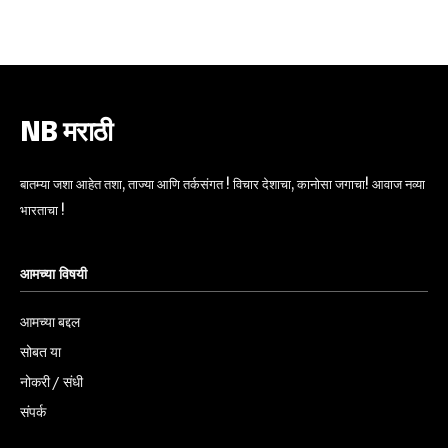
6,300
32,111
75
Fans
Followers
Followers
NB मराठी
बातम्या जशा आहेत तशा, ताज्या आणि तर्कसंगत ! विचार देशाचा, कानोसा जगाचा! आवाज नव्या
भारताचा !
आमच्या विषयी
आमच्या बद्दल
सोबत या
नोकरी / संधी
संपर्क