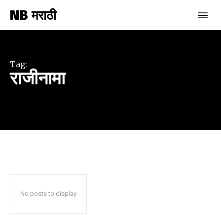
NB मराठी
Join our community of
SUBSCRIBERS and be part of the
conversation.
Tag:
राजीनामा
To subscribe, simply enter your email address on our website
or click the subscribe button below. Don't worry, we respect
your privacy and won't spam your inbox. Your information is
safe with us.
SUBSCRIBE
No posts to display
I've read and accept the
Privacy Policy
.