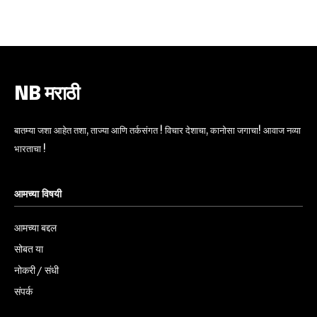
6,300
32,111
75
Fans
Followers
Followers
NB मराठी
बातम्या जशा आहेत तशा, ताज्या आणि तर्कसंगत ! विचार देशाचा, कानोसा जगाचा! आवाज नव्या
भारताचा !
आमच्या विषयी
आमच्या बद्दल
सोबत या
नोकरी / संधी
संपर्क