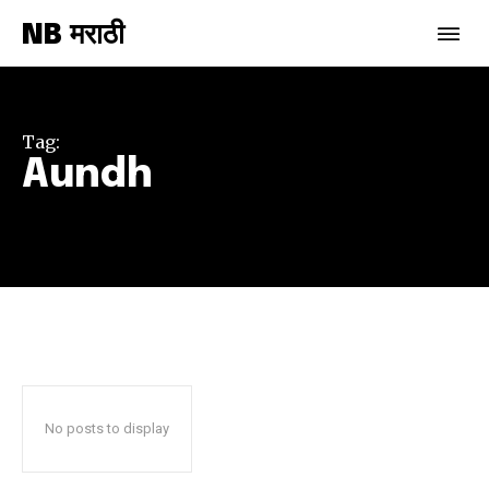
NB मराठी
Join our community of
SUBSCRIBERS and be part of the
conversation.
Tag:
Aundh
To subscribe, simply enter your email address on our website
or click the subscribe button below. Don't worry, we respect
your privacy and won't spam your inbox. Your information is
safe with us.
SUBSCRIBE
No posts to display
I've read and accept the
Privacy Policy
.