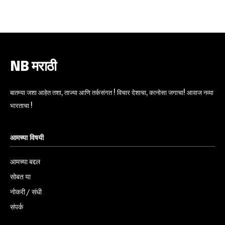
6,300
32,111
75
Fans
Followers
Followers
NB मराठी
बातम्या जशा आहेत तशा, ताज्या आणि तर्कसंगत ! विचार देशाचा, कानोसा जगाचा! आवाज नव्या
भारताचा !
आमच्या विषयी
आमच्या बद्दल
सोबत या
नोकरी / संधी
संपर्क