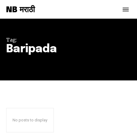
NB मराठी
Join our community of
SUBSCRIBERS and be part of the
conversation.
Tag:
Baripada
To subscribe, simply enter your email address on our website
or click the subscribe button below. Don't worry, we respect
your privacy and won't spam your inbox. Your information is
safe with us.
SUBSCRIBE
No posts to display
I've read and accept the
Privacy Policy
.