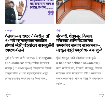
6,300
32,111
75
Fans
Followers
Followers
राजकीय
शेती
तेलंगणा-महाराष्ट्र सीमेवरील ‘ती’
शेतकरी, शेतमजूर, दिव्यांग,
१४ गावे महाराष्ट्रातच समाविष्ट
मच्छिमार आणि मेंढपाळांच्या
होणार! मंत्री चंद्रशेखर बावनकुळेंनी
समस्यांवर सरकार सकारात्मक –
स्पष्टच बोलले
महसूल मंत्री चंद्रशेखर बावनकुळे
मुंबई : तेलंगणा आणि महाराष्ट्र (Telangana
मुंबई: महसूल मंत्री चंद्रशेखर बावनकुळे
and Maharashtra) सीमेवर असलेली
(Chandrashekhar Bawankule)
चंद्रपूर (Chandrapur) जिल्ह्यातील जिवती
यांनी सांगितले की, शेतकरी, शेतमजूर, दिव्यांग,
तालुक्यातील १४ गावे महाराष्ट्रातील असून
मच्छिमार आणि मेंढपाळांच्या विविध समस्यांवर
त्यांना समाविष्ट करण्याची प्रक्रिया सुरू...
सकारात्मक निर्णय घेण्यात येईल. विधानभवनात
त्यांच्या...