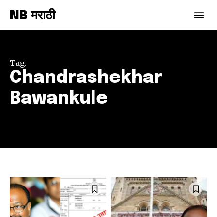
NB मराठी
Tag:
Chandrashekhar
Bawankule