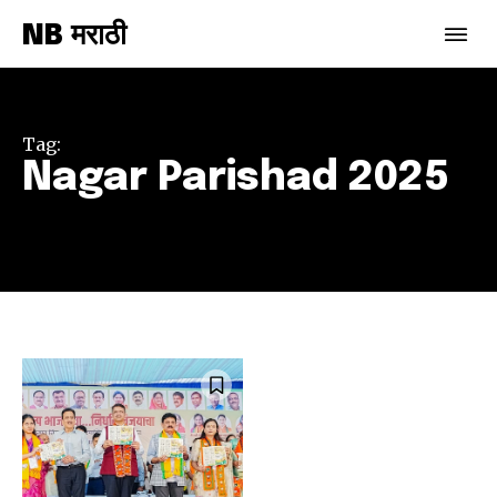
NB मराठी
Tag:
Nagar Parishad 2025
Join our community of
SUBSCRIBERS and be part of the
conversation.
To subscribe, simply enter your email address on our website
or click the subscribe button below. Don't worry, we respect
your privacy and won't spam your inbox. Your information is
safe with us.