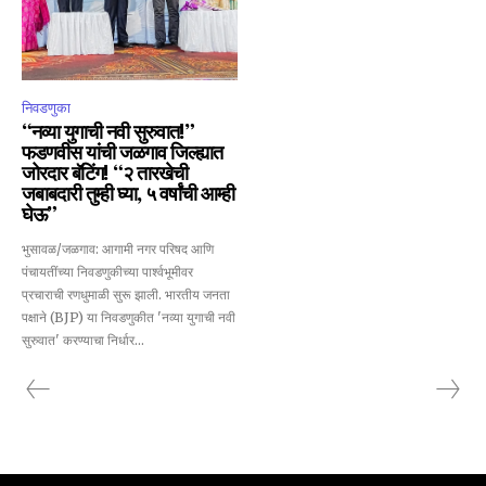
SUBSCRIBE
निवडणुका
“नव्या युगाची नवी सुरुवात!”
I've read and accept the
Privacy Policy
.
फडणवीस यांची जळगाव जिल्ह्यात
जोरदार बॅटिंग! “२ तारखेची
जबाबदारी तुम्ही घ्या, ५ वर्षांची आम्ही
घेऊ”
6,300
32,111
75
भुसावळ/जळगाव: आगामी नगर परिषद आणि
Fans
Followers
Followers
पंचायतींच्या निवडणुकीच्या पार्श्वभूमीवर
प्रचाराची रणधुमाळी सुरू झाली. भारतीय जनता
पक्षाने (BJP) या निवडणुकीत 'नव्या युगाची नवी
सुरुवात' करण्याचा निर्धार...