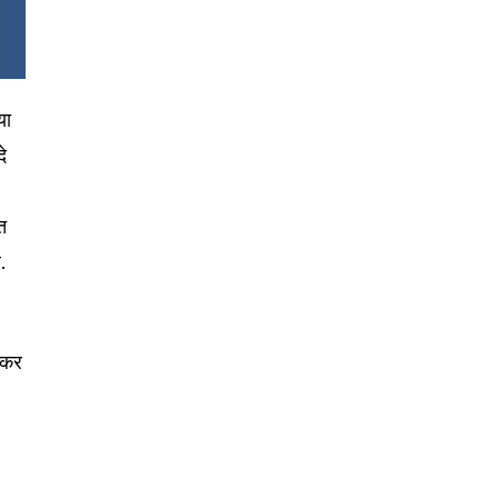
या
दे
त
.
रिकर