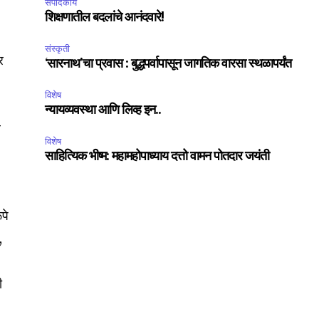
संपादकीय
शिक्षणातील बदलांचे आनंदवारे!
संस्कृती
र
‘सारनाथ’चा प्रवास : बुद्धपर्वापासून जागतिक वारसा स्थळापर्यंत
विशेष
न्यायव्यवस्था आणि लिव्ह इन..
े
विशेष
साहित्यिक भीष्म: महामहोपाध्याय दत्तो वामन पोतदार जयंती
ूपे
,
ी