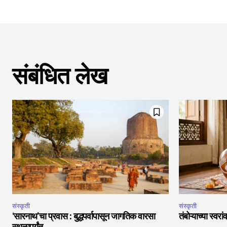
संबंधित लेख
संस्कृती
संस्कृती
‘सारनाथ’चा प्रवास : बुद्धपर्वापासून जागतिक वारसा
तंबोऱ्याच्या स्वर