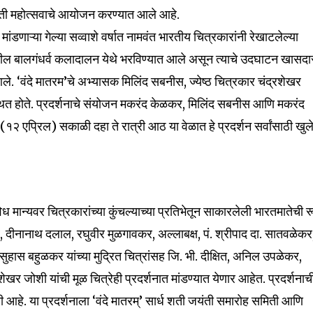
स्मृती महोत्सवाचे आयोजन करण्यात आले आहे.
मांडणाऱ्या गेल्या सव्वाशे वर्षात नामवंत भारतीय चित्रकारांनी रेखाटलेल्या
ण्यातील बालगंधर्व कलादालन येथे भरविण्यात आले असून त्याचे उदघाटन खासदा
 आले. ‘वंदे मातरम’चे अभ्यासक मिलिंद सबनीस, ज्येष्ठ चित्रकार चंद्रशेखर
ित होते. प्रदर्शनाचे संयोजन मकरंद केळकर, मिलिंद सबनीस आणि मकरंद
(१२ एप्रिल) सकाळी दहा ते रात्री आठ या वेळात हे प्रदर्शन सर्वांसाठी खुल
विविध मान्यवर चित्रकारांच्या कुंचल्याच्या प्रतिभेतून साकारलेली भारतमातेची र
, दीनानाथ दलाल, रघुवीर मुळगावकर, अल्लाबक्ष, पं. श्रीपाद दा. सातवळेकर
सुहास बहुळकर यांच्या मुद्रित चित्रांसह जि. भी. दीक्षित, अनिल उपळेकर,
nity of
शेखर जोशी यांची मूळ चित्रेही प्रदर्शनात मांडण्यात येणार आहेत. प्रदर्शनाच
d be part
 आहे. या प्रदर्शनाला ‘वंदे मातरम्’ सार्ध शती जयंती समारोह समिती आणि