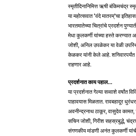
स्मृतीदिनानिमित्त ऋषी बंकिमचंद्र 
या महोत्सवात ‘वंदे मातरम्’चा इतिहास 
भारतमातेच्या चित्रांचे प्रदर्शन पु
मेधा कुलकर्णी यांच्या हस्ते करण्यात
जोशी, अनिल उपळेकर या वेळी उपस्थ
केळकर यांनी केले आहे. शनिवारपर्यंत 
राहणार आहे.
प्रदर्शनात काय पहाल…
या प्रदर्शनात गेल्या सव्वाशे वर्षांत 
पाहावयास मिळतात. रावबहादूर धुरंधर
अवनीन्द्रनाथ ठाकूर, वासुदेव कामत, 
Join our commu
सचिन जोशी, गिरीश सहस्रबुद्धे, चंद्र
SUBSCRIBERS an
संगणकीय मांडणी अनंत कुलकर्णी यांची