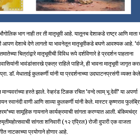
वळ भौगोलिक भाग नाही तर ती मातृभूमी आहे. यातूनच देशाकडे राष्ट्र आणि माता 
ेही आपण देशाचे देणे लागतो या भावनेतून मातृभूमीकडे बघणे आवश्यक आहे. ‘वं
ेच्या चित्रांद्वारे मातृभूमीची विविध रूपे दर्शविणारे हे प्रदर्शन पाहताना
वासियांनी भावंडांसारखे एकत्र राहिले पाहिजे, ही भावना मातृभूमी जागृत कर
. डॉ. मेधाताई कुलकर्णी यांनी या प्रदर्शनाच्या उदघाटनप्रसंगी व्यक्त केले
न्यवरांच्या हस्ते झाले. रेव्हरंड टिळक रचित ‌‘वन्दे त्वाम्‌‍ भू देवीं‌’ या अपर्णा
ायन स्वानंदी वाणी आणि साव्या कुलकर्णी यांनी केले. मास्टर कृष्णराव फुलंब्
दे मातरम’च्या सामूहिक गायनाने कार्यक्रमाची सांगता करण्यात आली. बंकिमचंद्र
ा स्मृतीमहोत्सवाची सांगता शनिवारी (१२ एप्रिल) रोजी दुपारी एक वाजता
ंगीत नाटकाच्या प्रयोगाने होणार आहे.