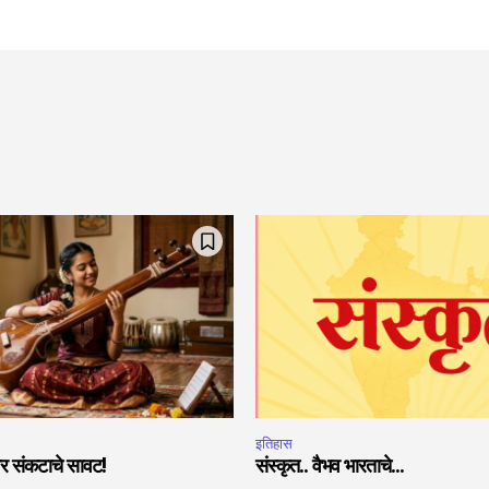
इतिहास
ांवर संकटाचे सावट!
संस्कृत.. वैभव भारताचे…