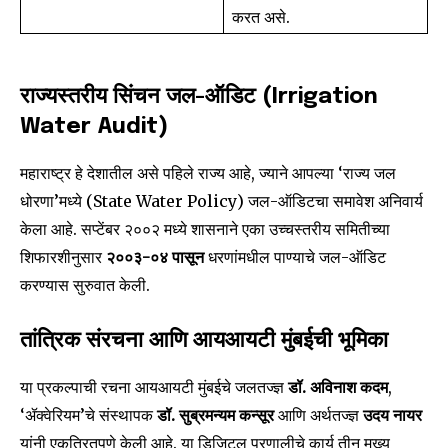
करत असे.
SUBSCRIBE
राज्यस्तरीय सिंचन जल-ऑडिट (Irrigation
I've read and accept the
Privacy Policy
.
Water Audit)
महाराष्ट्र हे देशातील असे पहिले राज्य आहे, ज्याने आपल्या ‘राज्य जल
6,300
32,111
75
धोरणा’मध्ये (State Water Policy) जल-ऑडिटचा समावेश अनिवार्य
Fans
Followers
Followers
केला आहे. सप्टेंबर २००२ मध्ये शासनाने एका उच्चस्तरीय समितीच्या
शिफारशीनुसार
२००३-०४ पासून
धरणांमधील पाण्याचे जल-ऑडिट
करण्यास सुरुवात केली.
तांत्रिक संरचना आणि आयआयटी मुंबईची भूमिका
या प्रकल्पाची रचना आयआयटी मुंबईचे जलतज्ज्ञ
डॉ. अविनाश कदम
,
‘ॲक्वेरियम’चे संस्थापक
डॉ. सुब्रमन्यम कन्सूर
आणि अर्थतज्ज्ञ
उदय नायर
यांनी एकत्रितपणे केली आहे. या डिजिटल प्रणालीचे कार्य तीन मुख्य