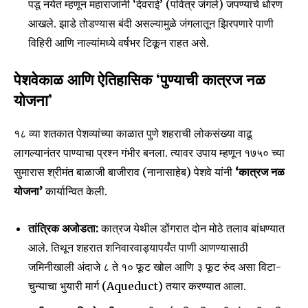
पडू नयेत म्हणून महाराजांनी ‘देवराई’ (पवित्र जंगले) जपण्याचे धोरण
आखले. झाडे तोडण्यास बंदी असल्यामुळे जंगलातून झिरपणारे पाणी
विहिरी आणि नाल्यांमध्ये वर्षभर टिकून राहत असे.
पेशवेकाळ आणि ऐतिहासिक ‘पुण्याची कात्रज नळ
योजना’
१८ व्या शतकात पेशव्यांच्या काळात पुणे शहराची लोकसंख्या वाढू
लागल्यानंतर पाण्याचा प्रश्न गंभीर बनला. त्यावर उपाय म्हणून १७५० च्या
सुमारास श्रीमंत बाळाजी बाजीराव (नानासाहेब) पेशवे यांनी
‘कात्रज नळ
योजना’
कार्यान्वित केली.
तांत्रिक अजोडता:
कात्रज येथील डोंगरात दोन मोठे तलाव बांधण्यात
आले. तिथून शहरात शनिवारवाड्यापर्यंत पाणी आणण्यासाठी
जमिनीखाली अंदाजे ८ ते १० फूट खोल आणि ३ फूट रुंद असा विटा-
चुन्याचा भुयारी मार्ग (Aqueduct) तयार करण्यात आला.