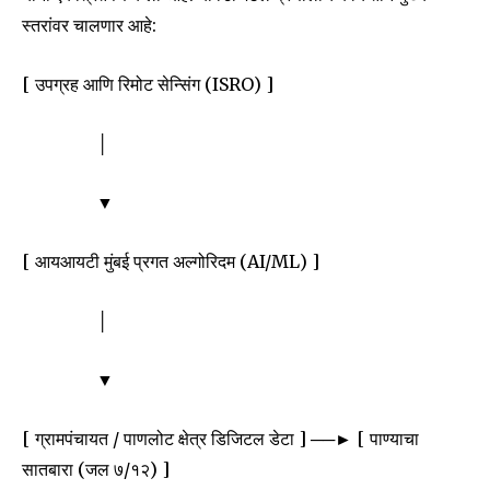
स्तरांवर चालणार आहे:
[ उपग्रह आणि रिमोट सेन्सिंग (ISRO) ]
│
▼
[ आयआयटी मुंबई प्रगत अल्गोरिदम (AI/ML) ]
│
▼
[ ग्रामपंचायत / पाणलोट क्षेत्र डिजिटल डेटा ] ──► [ पाण्याचा
सातबारा (जल ७/१२) ]