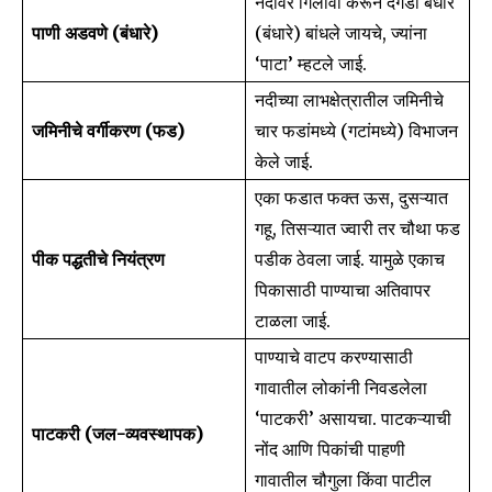
नदीवर गिलावा करून दगडी बंधारे
पाणी अडवणे (बंधारे)
(बंधारे) बांधले जायचे, ज्यांना
‘पाटा’ म्हटले जाई.
नदीच्या लाभक्षेत्रातील जमिनीचे
जमिनीचे वर्गीकरण (फड)
चार फडांमध्ये (गटांमध्ये) विभाजन
केले जाई.
एका फडात फक्त ऊस, दुसऱ्यात
गहू, तिसऱ्यात ज्वारी तर चौथा फड
Join our community of
पीक पद्धतीचे नियंत्रण
पडीक ठेवला जाई. यामुळे एकाच
SUBSCRIBERS and be part of the
पिकासाठी पाण्याचा अतिवापर
conversation.
टाळला जाई.
To subscribe, simply enter your email address on our website
पाण्याचे वाटप करण्यासाठी
or click the subscribe button below. Don't worry, we respect
your privacy and won't spam your inbox. Your information is
गावातील लोकांनी निवडलेला
safe with us.
‘पाटकरी’ असायचा. पाटकऱ्याची
पाटकरी (जल-व्यवस्थापक)
नोंद आणि पिकांची पाहणी
गावातील चौगुला किंवा पाटील