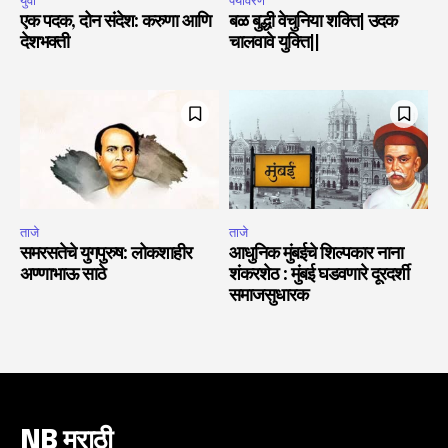
युवा
पर्यावरण
एक पदक, दोन संदेश: करुणा आणि
बळ बुद्धी वेचुनिया शक्ति| उदक
देशभक्ती
चालवावे युक्ति||
ताजे
ताजे
समरसतेचे युगपुरुष: लोकशाहीर
आधुनिक मुंबईचे शिल्पकार नाना
अण्णाभाऊ साठे
शंकरशेठ : मुंबई घडवणारे दूरदर्शी
समाजसुधारक
NB मराठी