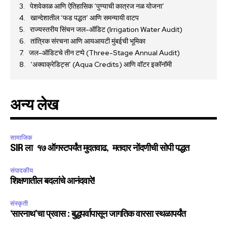
पेशवेकाळ आणि ऐतिहासिक ‘पुण्याची कात्रज नळ योजना’
खान्देशातील ‘फड पद्धत’ आणि समन्यायी वाटप
राज्यस्तरीय सिंचन जल-ऑडिट (Irrigation Water Audit)
तांत्रिक संरचना आणि आयआयटी मुंबईची भूमिका
जल-ऑडिटचे तीन टप्पे (Three-Stage Annual Audit)
‘अक्वाक्रेडिट्स’ (Aqua Credits) आणि वॉटर इकॉनॉमी
अन्य लेख
सामाजिक
SIR ला १७ ऑगस्टपर्यंत मुदतवाढ, मतदार नोंदणीची सोपी पद्धत
संपादकीय
शिक्षणातील बदलांचे आनंदवारे!
संस्कृती
‘सारनाथ’चा प्रवास : बुद्धपर्वापासून जागतिक वारसा स्थळापर्यंत