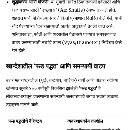
शुद्धीकरण आणि मोजणी:
या भुयारी मार्गात ठिकठिकाणी हवेसाठी आणि
गाळ बसण्यासाठी ‘उच्छ्वास’ (Air Shafts) ठेवण्यात आले होते.
शहरात पाणी पोहोचल्यानंतर ते किती प्रमाणात वितरित केले गेले, याची
नोंद पेशव्यांच्या ‘दप्तरखान्यात’ अत्यंत अचूकपणे ठेवली जात असे.
शनिवारवाडा, पर्वती आणि शहरातील पेठांमध्ये पाण्याचे समप्रमाणात
वाटप करण्यासाठी नळांचे व्यास (Vyas/Diameter) निश्चित केले
गेले होते.
खान्देशातील ‘फड पद्धत’ आणि समन्यायी वाटप
उत्तर महाराष्ट्रातील (धुळे, जळगाव, नाशिक) तापी आणि पांझरा नदीच्या
खोऱ्यात सुमारे ४०० वर्षांपूर्वी विकसित झालेली
‘फड पद्धत’
हे
लोकसहभागातून चालणाऱ्या समन्यायी जलवाटपाचे जगात सर्वात उत्कृष्ट
उदाहरण मानले जाते.
फड पद्धतीचे वैशिष्ट्य
व्यवस्थापकीय तपशील