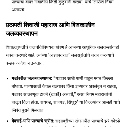
पाण्याचा वापर गावातील किती कुटुंबांनी करावा, याचे लिखित नियम
असायचे.
छञपती शिवाजी महाराज आणि शिवकालीन
जलव्यवस्थापन
शिवछत्रपतींचे जलनीतीविषयक धोरण हे आजच्या आधुनिक जलतज्ज्ञांनाही
थक्क करणारे आहे. त्यांच्या ‘आज्ञापत्रात’ जलस्रोतांचे जतन करण्याचे
कडक आदेश आढळतात.
गडांवरील जलव्यवस्थापन:
“गडावर आधी पाणी पाहून मगच किल्ला
बांधावा. पाण्यासाठी केवळ तळ्यावर किंवा झऱ्यावर अवलंबून न राहता,
गडावर साठवणूक टाकी (टाकी) असावी,” असा नियम महाराजांनी
घालून दिला होता. रायगड, राजगड, सिंधुदुर्ग या किल्ल्यांवर आजही याचे
जिवंत पुरावे मिळतात.
देवराई आणि पाण्याचे स्रोत:
सह्याद्रीच्या रांगांमधील पाण्याचे झरे कोरडे