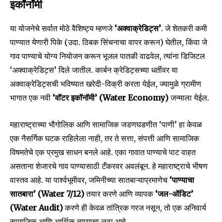
इकॉनॉमी
या योजनेचे सर्वात मोठे वैशिष्ट्य म्हणजे
‘अक्वाक्रेडिट्स’
. जे शेतकरी कमी
पाण्यात येणारी पिके (उदा. ठिबक सिंचनाचा वापर करून) घेतील, किंवा जे
गाव पाण्याचे योग्य नियोजन करून भूजल पातळी वाढवेल, त्यांना डिजिटल
‘अक्वाक्रेडिट्स’ दिले जातील. कार्बन क्रेडिट्सच्या धर्तीवर या
अक्वाक्रेडिट्सची भविष्यात खरेदी-विक्री करता येईल, ज्यामुळे ग्रामीण
भागात एक नवी
‘वॉटर इकॉनॉमी’ (Water Economy)
जन्माला येईल.
महाराष्ट्राच्या भौगोलिक आणि सामाजिक जडणघडणीत ‘पाणी’ हा केवळ
एक नैसर्गिक घटक राहिलेला नाही, तर ते सत्ता, संपत्ती आणि सामाजिक
विषमतेचे एक प्रमुख साधन बनले आहे. एका गावात पाण्याचे पाट वाहत
असताना शेजारचे गाव पाण्यासाठी टँकरवर अवलंबून. हे महाराष्ट्राचे भीषण
वास्तव आहे. या पार्श्वभूमीवर, जमिनीच्या सातबाऱ्याप्रमाणेच
‘पाण्याचा
सातबारा’ (Water 7/12)
तयार करणे आणि व्यापक
‘जल-ऑडिट’
(Water Audit)
करणे ही केवळ तांत्रिक गरज नसून, तो एक अनिवार्य
सामाजिक आणि आर्थिक न्यायाचा लढा आहे.