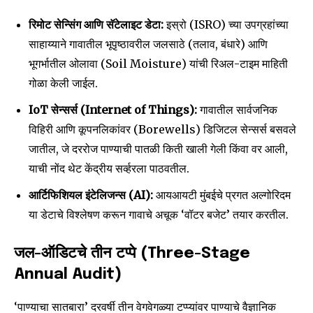
रिमोट सेन्सिंग आणि सॅटेलाइट डेटा:
इस्रो (ISRO) च्या उपग्रहांच्या
साहाय्याने गावातील भूपृष्ठावरील जलसाठे (तलाव, बंधारे) आणि
भूगर्भातील ओलावा (Soil Moisture) यांची रिअल-टाइम माहिती
गोळा केली जाईल.
IoT सेन्सर्स (Internet of Things):
गावातील सार्वजनिक
विहिरी आणि कूपनलिकांवर (Borewells) डिजिटल सेन्सर्स बसवले
जातील, जे दररोज पाण्याची पातळी किती खाली गेली किंवा वर आली,
याची नोंद थेट केंद्रीय सर्व्हरला पाठवतील.
आर्टिफिशियल इंटेलिजन्स (AI):
आयआयटी मुंबईचे प्रगत अल्गोरिदम
या डेटाचे विश्लेषण करून गावाचे अचूक ‘वॉटर बजेट’ तयार करतील.
जल-ऑडिटचे तीन टप्पे (Three-Stage
Annual Audit)
‘पाण्याचा सातबारा’ दरवर्षी तीन वेगवेगळ्या टप्प्यांवर पाण्याचे वैज्ञानिक