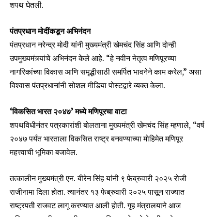
शपथ घेतली.
पंतप्रधान मोदींकडून अभिनंदन
पंतप्रधान नरेन्‍द्र मोदी यांनी मुख्यमंत्री खेमचंद सिंह आणि दोन्ही
उपमुख्यमंत्र्यांचे अभिनंदन केले आहे. “हे नवीन नेतृत्व मणिपूरच्या
नागरिकांच्या विकास आणि समृद्धीसाठी समर्पित भावनेने काम करेल,” असा
Join our community of
विश्वास पंतप्रधानांनी सोशल मीडिया पोस्टद्वारे व्यक्त केला.
SUBSCRIBERS and be part of the
conversation.
‘विकसित भारत २०४७’ मध्ये मणिपूरचा वाटा
शपथविधीनंतर पत्रकारांशी बोलताना मुख्यमंत्री खेमचंद सिंह म्हणाले, “वर्ष
To subscribe, simply enter your email address on our website
or click the subscribe button below. Don't worry, we respect
२०४७ पर्यंत भारताला विकसित राष्ट्र बनवण्याच्या मोहिमेत मणिपूर
your privacy and won't spam your inbox. Your information is
महत्त्वाची भूमिका बजावेल.
safe with us.
तत्कालीन मुख्यमंत्री एन. बीरेन सिंह यांनी ९ फेब्रुवारी २०२५ रोजी
राजीनामा दिला होता. त्यानंतर १३ फेब्रुवारी २०२५ पासून राज्यात
राष्ट्रपती राजवट लागू करण्यात आली होती. गृह मंत्रालयाने आज