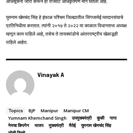
अधिसूचना जारी करून ही राजवट अधिकृतपणे मागे घेतली आहे.
SUBSCRIBE
युमनाम खेमचंद सिंह हे इंफाळ पश्चिम जिल्ह्यातील सिंगजामेई मतदारसंघाचे
I've read and accept the
Privacy Policy
.
प्रतिनिधीत्व करतात. त्यांनी २०१७ ते २०२२ या काळात विधानसभा अध्यक्ष
म्हणून काम पाहिले आहे, तसेच ते तायक्वांडोचे आंतरराष्ट्रीय खेळाडूही
राहिले आहेत.
6,300
32,111
75
Fans
Followers
Followers
Vinayak A
BJP
Manipur
Manipur CM
Topics
Yumnam Khemchand Singh
उपमुख्यमंत्री
कुकी
नागा
नेमचा किपगेन
भाजप
मुख्यमंत्री
मैतेई
युमनाम खेमचंद सिंह
लोसी डिखो