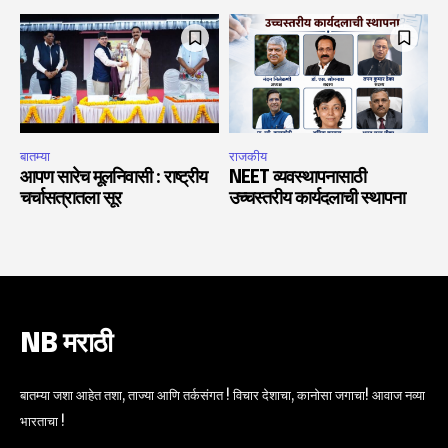
बातम्या
राजकीय
आपण सारेच मूलनिवासी : राष्ट्रीय
NEET व्यवस्थापनासाठी
चर्चासत्रातला सूर
उच्चस्तरीय कार्यदलाची स्थापना
NB मराठी
बातम्या जशा आहेत तशा, ताज्या आणि तर्कसंगत ! विचार देशाचा, कानोसा जगाचा! आवाज नव्या
भारताचा !