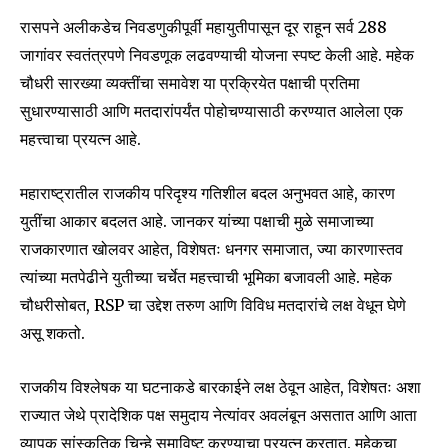
रासपने अलीकडेच निवडणुकीपूर्वी महायुतीपासून दूर राहून सर्व 288
Join our community of
जागांवर स्वतंत्रपणे निवडणूक लढवण्याची योजना स्पष्ट केली आहे. महेक
SUBSCRIBERS and be part of the
चौधरी सारख्या व्यक्तींचा समावेश या प्रक्रियेत पक्षाची प्रतिमा
conversation.
सुधारण्यासाठी आणि मतदारांपर्यंत पोहोचण्यासाठी करण्यात आलेला एक
महत्त्वाचा प्रयत्न आहे.
To subscribe, simply enter your email address on our website
or click the subscribe button below. Don't worry, we respect
your privacy and won't spam your inbox. Your information is
महाराष्ट्रातील राजकीय परिदृश्य गतिशील बदल अनुभवत आहे, कारण
safe with us.
युतींचा आकार बदलत आहे. जानकर यांच्या पक्षाची मुळे समाजाच्या
राजकारणात खोलवर आहेत, विशेषतः धनगर समाजात, ज्या कारणास्तव
त्यांच्या मतपेढीने युतीच्या चर्चेत महत्त्वाची भूमिका बजावली आहे. महेक
चौधरीसोबत, RSP चा उद्देश तरुण आणि विविध मतदारांचे लक्ष वेधून घेणे
असू शकतो.
SUBSCRIBE
राजकीय विश्लेषक या घटनाकडे बारकाईने लक्ष ठेवून आहेत, विशेषतः अशा
I've read and accept the
Privacy Policy
.
राज्यात जेथे प्रादेशिक पक्ष समुदाय नेत्यांवर अवलंबून असतात आणि आता
व्यापक सांस्कृतिक चिन्हे समाविष्ट करण्याचा प्रयत्न करतात. महेकचा