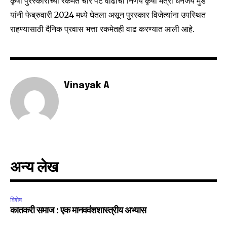
कृषी पुरस्कारांच्या रकमेत चार पट वाढीचा निर्णय कृषी मंत्री धनंजय मुंडे
safe with us.
यांनी फेब्रुवारी 2024 मध्ये घेतला असून पुरस्कार विजेत्यांना उपस्थित
राहण्यासाठी दैनिक प्रवास भत्ता रकमेतही वाढ करण्यात आली आहे.
SUBSCRIBE
Vinayak A
I've read and accept the
Privacy Policy
.
6,300
32,111
75
Fans
Followers
Followers
अन्य लेख
विशेष
कातकरी समाज : एक मानववंशशास्त्रीय अभ्यास