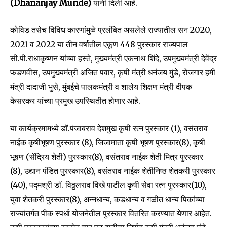
(Dhananjay Munde)
यांनी दिली आहे.
कोविड तसेच विविध कारणांमुळे प्रलंबित असलेले राज्यातील सन 2020,
2021 व 2022 या तीन वर्षातील एकूण 448 पुरस्कार राज्यपाल
सी.पी.राधाकृष्णन यांच्या हस्ते, मुख्यमंत्री एकनाथ शिंदे, उपमुख्यमंत्री देवेंद्र
फडणवीस, उपमुख्यमंत्री अजित पवार, कृषी मंत्री धनंजय मुंडे, रोजगार हमी
मंत्री दादाजी भुसे, मुंबईचे पालकमंत्री व शालेय शिक्षण मंत्री दीपक
केसरकर यांच्या प्रमुख उपस्थितीत होणार आहे.
या कार्यक्रमामध्ये डॉ.पंजाबराव देशमुख कृषी रत्न पुरस्कार (1), वसंतराव
नाईक कृषीभूषण पुरस्कार (8), जिजामाता कृषी भूषण पुरस्कार(8), कृषी
Join our community of
भूषण (सेंद्रिय शेती) पुरस्कार(8), वसंतराव नाईक शेती मित्र पुरस्कार
SUBSCRIBERS and be part of the
(8), उद्यान पंडित पुरस्कार(8), वसंतराव नाईक शेतीनिष्ठ शेतकरी पुरस्कार
conversation.
(40), पद्मश्री डॉ. विठ्ठलराव विखे पाटील कृषी सेवा रत्न पुरस्कार(10),
युवा शेतकरी पुरस्कार(8), अन्नधान्य, कडधान्य व गळीत धान्य पिकांच्या
To subscribe, simply enter your email address on our website
राज्यांतर्गत पीक स्पर्धा योजनेतील पुरस्कार वितरित करण्यात येणार आहेत.
or click the subscribe button below. Don't worry, we respect
your privacy and won't spam your inbox. Your information is