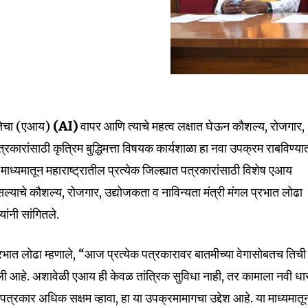
nity of
िमत्तेचा (एआय)
(AI)
वापर आणि त्याचे महत्व लक्षात घेऊन कौशल्य, रोजगार,
d be part
त्रकारांसाठी कृत्रिम बुद्धिमत्ता विषयक कार्यशाळा हा नवा उपक्रम राबविण्या
tion.
ाध्यमातून महाराष्ट्रातील प्रत्येक जिल्ह्यात पत्रकारांसाठी विशेष एआय
सल्याचे कौशल्य, रोजगार, उद्योजकता व नाविन्यता मंत्री मंगल प्रभात लोढा
mail address on our website or click
t worry, we respect your privacy and
यांनी सांगितले.
I've read and a
mation is safe with us.
 प्रभात लोढा म्हणाले, “आज प्रत्येक पत्रकारावर बातमीच्या वेगासोबतच तिची
 आहे. अशावेळी एआय ही केवळ तांत्रिक सुविधा नाही, तर कामाला नवी धा
 पत्रकार अधिक सक्षम व्हावा, हा या उपक्रमामागचा उद्देश आहे. या माध्यमातू