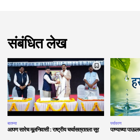
संबंधित लेख
बातम्या
पर्यावरण
आपण सारेच मूलनिवासी : राष्ट्रीय चर्चासत्रातला सूर
पाण्याच्या पाऊल