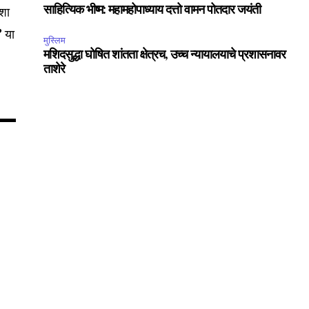
अशा
साहित्यिक भीष्म: महामहोपाध्याय दत्तो वामन पोतदार जयंती
75
Followers
’ या
मुस्लिम
मशिदसुद्धा घोषित शांतता क्षेत्रच, उच्च न्यायालयाचे प्रशासनावर
ताशेरे