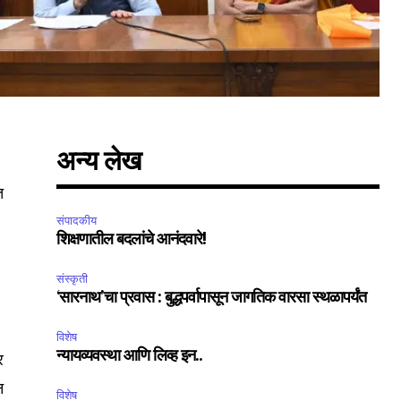
अन्य लेख
त
संपादकीय
SUBSCRIBE
शिक्षणातील बदलांचे आनंदवारे!
संस्कृती
ccept the
Privacy Policy
.
‘सारनाथ’चा प्रवास : बुद्धपर्वापासून जागतिक वारसा स्थळापर्यंत
विशेष
न्यायव्यवस्था आणि लिव्ह इन..
र
न
विशेष