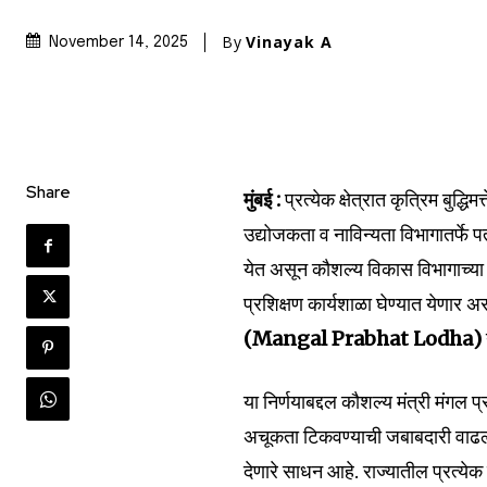
By
Vinayak A
November 14, 2025
Join our commu
Share
मुंबई :
प्रत्येक क्षेत्रात कृत्रिम बुद्ध
SUBSCRIBERS an
उद्योजकता व नाविन्यता विभागातर्फे प
of the conversa
येत असून कौशल्य विकास विभागाच्या म
प्रशिक्षण कार्यशाळा घेण्यात येणार अ
To subscribe, simply enter your e
the subscribe button below. Don'
(Mangal Prabhat Lodha)
won't spam your inbox. Your infor
या निर्णयाबद्दल कौशल्य मंत्री मंगल
अचूकता टिकवण्याची जबाबदारी वाढली
देणारे साधन आहे. राज्यातील प्रत्येक