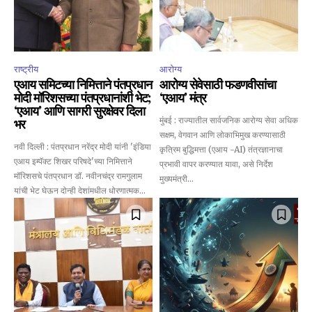
राष्ट्रीय
आरोग्य
एआय समिटच्या निमित्ताने पंतप्रधान
आरोग्य सेवेसाठी फडणवीसांचा
मोदी मॉरिशसच्या पंतप्रधानांशी भेट;
‘एआय’ मंत्र
‘एआय’ आणि सागरी सुरक्षेवर दिला
मुंबई : राज्यातील सार्वजनिक आरोग्य सेवा अधिक
भर
सक्षम, वेगवान आणि लोकाभिमुख करण्यासाठी
Join our community of
नवी दिल्ली : पंतप्रधान नरेंद्र मोदी यांनी 'इंडिया
कृत्रिम बुद्धिमत्ता (एआय -AI) तंत्रज्ञानाचा
SUBSCRIBERS and be part of the
एआय इम्पॅक्ट शिखर परिषदे'च्या निमित्ताने
प्रभावी वापर करण्यात यावा, असे निर्देश
conversation.
मॉरिशसचे पंतप्रधान डॉ. नवीनचंद्र रामगुलाम
मुख्यमंत्री...
यांची भेट घेऊन दोन्ही देशांमधील धोरणात्मक...
To subscribe, simply enter your email address on our website
or click the subscribe button below. Don't worry, we respect
your privacy and won't spam your inbox. Your information is
safe with us.