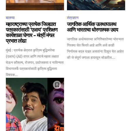
SUBSCRIBE
बातम्या
तंत्रज्ञान
महाराष्ट्राच्या प्रत्येक जिल्ह्यात
जागतिक आर्थिक उलथापालथ
I've read and accept the
Privacy Policy
.
पत्रकारांसाठी ‘एआय’ प्रशिक्षण
आणि भारताचा धोरणात्मक उदय
कार्यशाळा घेणार – मंत्री मंगल
जागतिक अर्थव्यवस्था अनिश्चिततेच्या भोवऱ्यात
प्रभात लोढा
गिरक्या घेत फिरते आहे आणि असे काही
मुंबई : प्रत्येक क्षेत्रात कृत्रिम बुद्धिमत्तेचा
निर्णायक बदल घडत असतांना दिसून येत आहेत
6,300
32,111
75
(एआय) (AI) वापर आणि त्याचे महत्व लक्षात
की जे संपूर्ण जगाला हादरवून सोडतील....
Fans
Followers
Followers
घेऊन कौशल्य, रोजगार, उद्योजकता व नाविन्यता
विभागातर्फे पत्रकारांसाठी कृत्रिम बुद्धिमत्ता
विषयक...