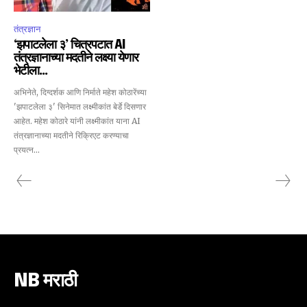
तंत्रज्ञान
‘झपाटलेला ३’ चित्रपटात AI
तंत्रज्ञानाच्या मदतीने लक्ष्या येणार
भेटीला…
अभिनेते, दिग्दर्शक आणि निर्माते महेश कोठारेंच्या
'झपाटलेला ३' सिनेमात लक्ष्मीकांत बेर्डे दिसणार
आहेत. महेश कोठारे यांनी लक्ष्मीकांत याना AI
तंत्रज्ञानाच्या मदतीने रिक्रिएट करण्याचा
प्रयत्न...
NB मराठी