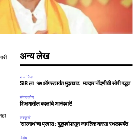
अन्य लेख
जारी
सामाजिक
SIR ला १७ ऑगस्टपर्यंत मुदतवाढ, मतदार नोंदणीची सोपी पद्धत
संपादकीय
शिक्षणातील बदलांचे आनंदवारे!
SUBSCRIBE
 सहा
संस्कृती
‘सारनाथ’चा प्रवास : बुद्धपर्वापासून जागतिक वारसा स्थळापर्यंत
ccept the
Privacy Policy
.
ल
विशेष