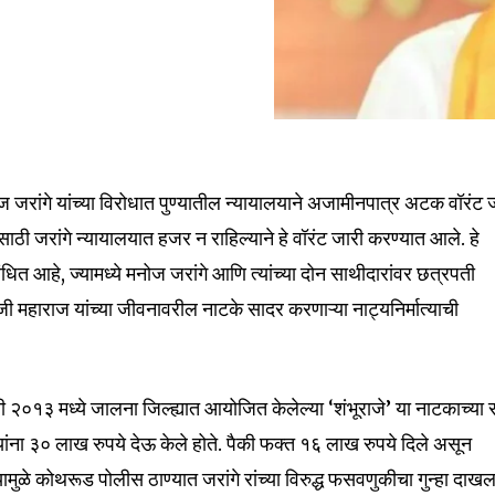
जरांगे यांच्या विरोधात पुण्यातील न्यायालयाने अजामीनपात्र अटक वॉरंट 
साठी जरांगे न्यायालयात हजर न राहिल्याने हे वॉरंट जारी करण्यात आले. हे
त आहे, ज्यामध्ये मनोज जरांगे आणि त्यांच्या दोन साथीदारांवर छत्रपती
nity of
महाराज यांच्या जीवनावरील नाटके सादर करणाऱ्या नाट्यनिर्मात्याची
d be part
tion.
नी २०१३ मध्ये जालना जिल्ह्यात आयोजित केलेल्या ‘शंभूराजे’ या नाटकाच्या
mail address on our website or click
t worry, we respect your privacy and
 यांना ३० लाख रुपये देऊ केले होते. पैकी फक्त १६ लाख रुपये दिले असून
I've read and a
mation is safe with us.
यामुळे कोथरूड पोलीस ठाण्यात जरांगे रांच्या विरुद्ध फसवणुकीचा गुन्हा दाख