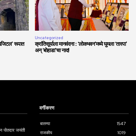
Uncategorized
डिजिटल’ रूपात
क्रांतिसूर्याला मानवंदना : ‘लोकभवन’मध्ये घुमला ‘तारपा’
अन् ‘बोहाडा’चा नाद!
वर्गीकरण
बातम्या
1547
ामन पोतदार जयंती
राजकीय
1019