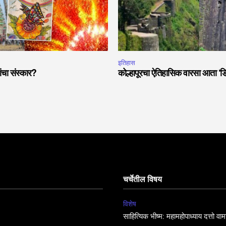
इतिहास
ांचा संस्कार?
कोल्हापूरचा ऐतिहासिक वारसा आता ‘
चर्चेतील विषय
विशेष
साहित्यिक भीष्म: महामहोपाध्याय दत्तो व