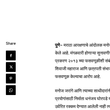
Share
पुणे-
मराठा आरक्षणाचे आंदोलक मनोज 
केले आहे. मंगळवारी होणाऱ्या सुनावणी
प्रकरण २०१३ च्या फसवणूकीशी संबंधि
Join our commu
शिवाजी महाराज आणि छत्रपती संभाजी 
SUBSCRIBERS an
फसवणूक केल्याचा आरोप आहे.
of the conversa
मनोज जरांगे आणि त्याच्या साथीदारां
To subscribe, simply enter your e
the subscribe button below. Don'
प्रयोगांसाठी निर्माता धनंजय घोरपडे
won't spam your inbox. Your infor
उर्वरित रक्कम देण्यात आलेली नाही त्