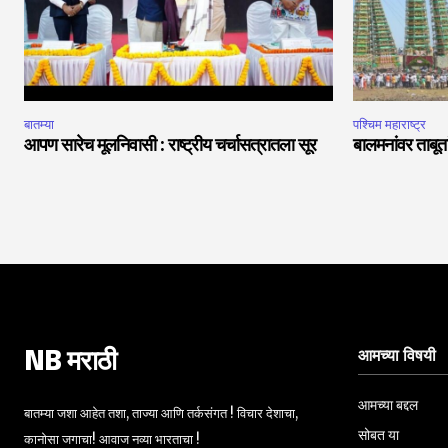
बातम्या
पश्चिम महाराष्ट्र
आपण सारेच मूलनिवासी : राष्ट्रीय चर्चासत्रातला सूर
बालमनांवर ताबूत
आमच्या विषयी
NB मराठी
आमच्या बद्दल
बातम्या जशा आहेत तशा, ताज्या आणि तर्कसंगत ! विचार देशाचा,
सोबत या
कानोसा जगाचा! आवाज नव्या भारताचा !