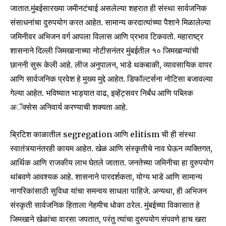
जातात.मुंबईसारख्या जमीनटंचाई असलेल्या शहरात ही संस्था सार्वजनिक
संसाधनांचा दुरुपयोग करत आहेत. सामान्य करदात्यांच्या पैशाने मिळालेल्या
जमिनीवर अभिजन वर्ग आपला विलास आणि प्रभाव टिकवतो. महाराष्ट्र
शासनाने दिल्ली जिमखानाच्या नोटीसनंतर मुंबईतील १० जिमखान्यांची
छाननी सुरू केली आहे. लीज अनुपालन, भाडे थकबाकी, व्यावसायिक वापर
आणि सार्वजनिक प्रवेश हे मुख्य मुद्दे आहेत. डिफॉल्टर्सना नोटिसा बजावल्या
गेल्या आहेत. भविष्यात भाड्यात वाढ, इव्हेंट्सवर निर्बंध आणि पब्लिक
अॅक्सेस अनिवार्य करण्याची शक्यता आहे.
ब्रिटिश काळातील segregation आणि elitism ची ही संस्था
स्वातंत्र्यानंतरही कायम आहेत. खेळ आणि संस्कृतीचे नाव घेऊन व्यक्तिगत,
आर्थिक आणि राजकीय लाभ घेतले जातात. जनतेच्या जमिनीचा हा दुरुपयोग
थांबवणे आवश्यक आहे. शासनाने पारदर्शकता, योग्य भाडे आणि सामान्य
नागरिकांसाठी सुविधा यांचा समन्वय साधला पाहिजे. अन्यथा, ही अभिजन
संस्कृती सार्वजनिक हिताला नेहमीच धोका ठरेल. मुंबईच्या विकासात हे
जिमखाने खेळांचा वारसा जपतात, परंतु त्यांचा दुरुपयोग संपवणे हाच खरा