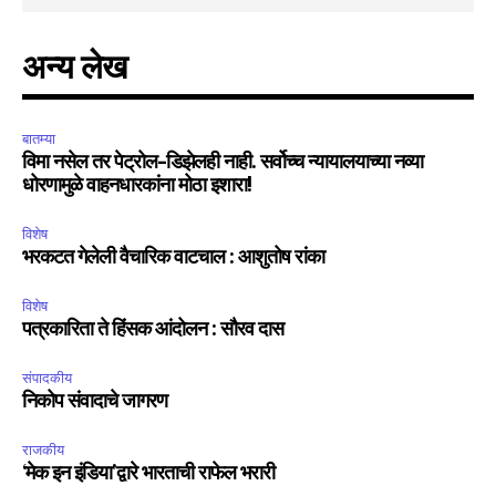
अन्य लेख
बातम्या
विमा नसेल तर पेट्रोल-डिझेलही नाही. सर्वोच्च न्यायालयाच्या नव्या
धोरणामुळे वाहनधारकांना मोठा इशारा!
विशेष
भरकटत गेलेली वैचारिक वाटचाल : आशुतोष रांका
विशेष
पत्रकारिता ते हिंसक आंदोलन : सौरव दास
संपादकीय
निकोप संवादाचे जागरण
राजकीय
‘मेक इन इंडिया’द्वारे भारताची राफेल भरारी