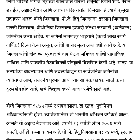
काही विशिष्ट भागांत ब्रिटिश काळातील वारसा अजूनही जिवंत आहे. मरीन
ड्राईव्ह, अझाद मैदान आणि त्यांच्या परिसरातील जिमखाने हे त्याचे प्रमुख
उदाहरण आहेत. बॉम्बे जिमखाना, पी.जे. हिंदू जिमखाना, इस्लाम जिमखाना,
पारसी जिमखाना, कॅथोलिक जिमखाना इत्यादी संस्था सरकारी (कलेक्टर)
जमिनीवर उभ्या आहेत. या जमिनी नाममात्र भाड्याने (काही लाख रुपये
वार्षिक) दिल्या गेल्या असून, त्यांची बाजार मूल्य अब्जावधी रुपये आहे. या
जिमखान्यांनी खेळांच्या प्रचाराचे नाव घेऊन अभिजन वर्गाची सामाजिक,
आर्थिक आणि राजकीय नेटवर्किंगची संस्कृती विकसित केली आहे. मात्र, या
संस्थांच्या व्यवस्थापन आणि सदस्यांकडून या सार्वजनिक जमिनीचा
व्यक्तिगत लाभ, राजकीय प्रभाव आणि व्यावसायिक फायद्यासाठी कसा
दुरुपयोग होत आहे, याचे चित्रण करणे आज गरजेचे झाले आहे.
बॉम्बे जिमखाना १८७५ मध्ये स्थापन झाला. तो मूलतः युरोपियन
अधिकाऱ्यांसाठी होता. स्वातंत्र्यानंतर तो भारतीय अभिजन वर्गाकडे आला.
आजही तो अझाद मैदानावर आहे. त्याची ९९ वर्षांची लीज २००६ मध्ये
संपली, तरीही कब्जा कायम आहे. पी.जे. हिंदू जिमखाना १८९४ मध्ये, इस्लाम