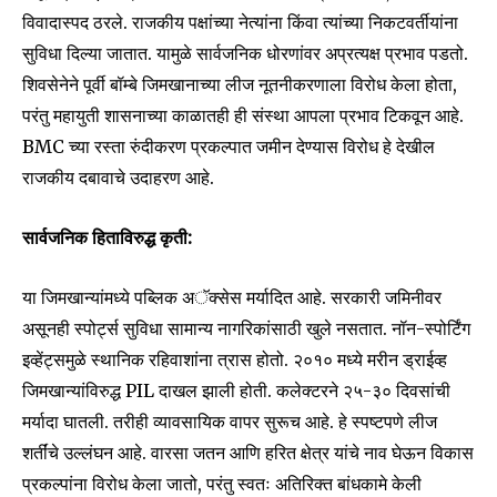
To subscribe, simply enter your email address on our website
विवादास्पद ठरले. राजकीय पक्षांच्या नेत्यांना किंवा त्यांच्या निकटवर्तीयांना
or click the subscribe button below. Don't worry, we respect
सुविधा दिल्या जातात. यामुळे सार्वजनिक धोरणांवर अप्रत्यक्ष प्रभाव पडतो.
your privacy and won't spam your inbox. Your information is
safe with us.
शिवसेनेने पूर्वी बॉम्बे जिमखानाच्या लीज नूतनीकरणाला विरोध केला होता,
परंतु महायुती शासनाच्या काळातही ही संस्था आपला प्रभाव टिकवून आहे.
BMC च्या रस्ता रुंदीकरण प्रकल्पात जमीन देण्यास विरोध हे देखील
राजकीय दबावाचे उदाहरण आहे.
SUBSCRIBE
सार्वजनिक हिताविरुद्ध कृती:
I've read and accept the
Privacy Policy
.
या जिमखान्यांमध्ये पब्लिक अॅक्सेस मर्यादित आहे. सरकारी जमिनीवर
असूनही स्पोर्ट्स सुविधा सामान्य नागरिकांसाठी खुले नसतात. नॉन-स्पोर्टिंग
इव्हेंट्समुळे स्थानिक रहिवाशांना त्रास होतो. २०१० मध्ये मरीन ड्राईव्ह
6,300
32,111
75
जिमखान्यांविरुद्ध PIL दाखल झाली होती. कलेक्टरने २५-३० दिवसांची
Fans
Followers
Followers
मर्यादा घातली. तरीही व्यावसायिक वापर सुरूच आहे. हे स्पष्टपणे लीज
शर्तींचे उल्लंघन आहे. वारसा जतन आणि हरित क्षेत्र यांचे नाव घेऊन विकास
प्रकल्पांना विरोध केला जातो, परंतु स्वतः अतिरिक्त बांधकामे केली