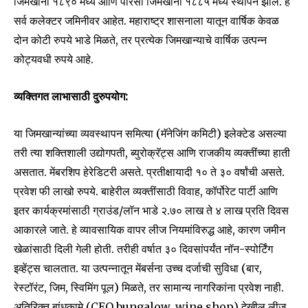
जिमखाना १८९० मध्ये आणि पारसी जिमखाना १८८५ मध्ये स्थापन झाले. हे
सर्व कलेक्टर जमिनीवर आहेत. महाराष्ट्र शासनाला यातून वार्षिक केवळ
दोन कोटी रुपये भाडे मिळते, तर प्रत्येक जिमखान्याचे वार्षिक उत्पन्न
कोट्यवधी रुपये आहे.
व्यक्तिगत लाभासाठी दुरुपयोग:
या जिमखान्यांच्या व्यवस्थापन समित्या (मॅनेजिंग कमिटी) इलेक्टेड असल्या
तरी त्या शक्तिशाली उद्योगपती, ब्युरोक्रॅट्स आणि राजकीय व्यक्तींच्या हाती
असतात. मेंबरशिप हेरेडिटरी असते. प्रतीक्षायादी १० ते ३० वर्षांची असते.
प्रवेश फी लाखो रुपये. बाहेरील व्यक्तींसाठी विवाह, कॉर्पोरेट पार्टी आणि
इतर कार्यक्रमांसाठी ग्राउंड/लॉन भाडे ₹२.७० लाख ते ₹४ लाख प्रति दिवस
आकारले जाते. हे व्यावसायिक वापर लीज नियमांविरुद्ध आहे, कारण जमीन
खेळांसाठी दिली गेली होती. तरीही वर्षात ३० दिवसांपर्यंत नॉन-स्पोर्टिंग
इव्हेंट्स चालतात. या उत्पन्नातून मेंबर्सना उच्च दर्जाची सुविधा (बार,
रेस्टॉरंट, जिम, स्विमिंग पूल) मिळते, तर सामान्य नागरिकांना प्रवेश नाही.
अतिरिक्त बांधकामे (CEO bungalow, wine shop) देखील लीज