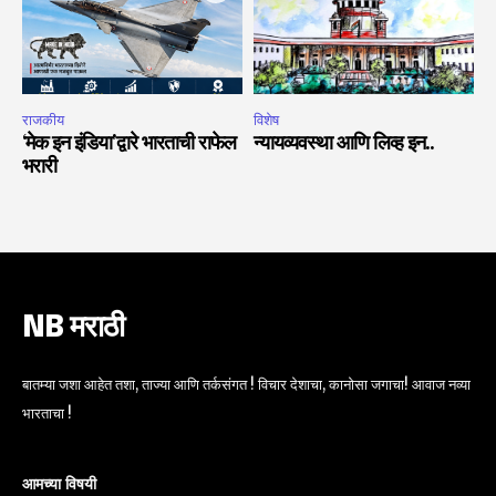
राजकीय
विशेष
‘मेक इन इंडिया’द्वारे भारताची राफेल
न्यायव्यवस्था आणि लिव्ह इन..
भरारी
NB मराठी
बातम्या जशा आहेत तशा, ताज्या आणि तर्कसंगत ! विचार देशाचा, कानोसा जगाचा! आवाज नव्या
भारताचा !
आमच्या विषयी