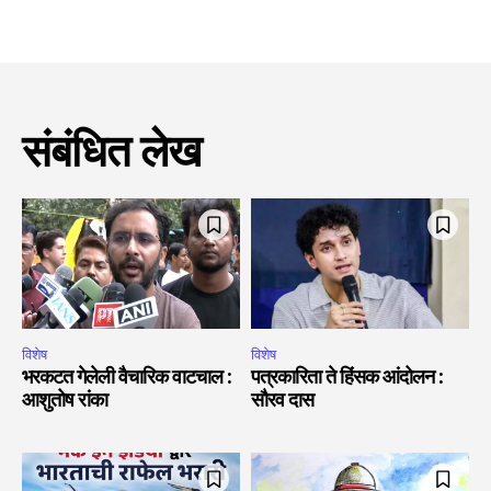
संबंधित लेख
विशेष
विशेष
भरकटत गेलेली वैचारिक वाटचाल :
पत्रकारिता ते हिंसक आंदोलन :
आशुतोष रांका
सौरव दास