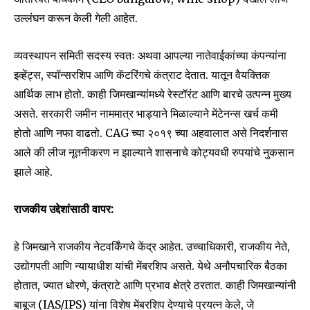
उल्लंघन करून केली गेली आहेत.
व्यवस्थापन समिती सदस्य स्वतः अथवा आपल्या नातेवाईकांच्या कंपन्यांना
इव्हेंट्स, स्पॉन्सरशिप आणि कॅटरिंगचे कंत्राट देतात. यातून वैयक्तिक
आर्थिक लाभ होतो. काही जिमखान्यांमध्ये रेस्टॉरंट आणि बारचे उत्पन्न मुख्य
असते. सरकारी जमीन नाममात्र भाड्याने मिळाल्याने मेंटेनन्स खर्च कमी
होतो आणि नफा वाढतो. CAG च्या २०१९ च्या अहवालात असे निदर्शनास
आले की लीज नूतनीकरण न झाल्याने शासनाचे कोट्यवधी रुपयांचे नुकसान
झाले आहे.
राजकीय उद्देशांसाठी वापर:
हे जिमखाने राजकीय नेटवर्किंगचे केंद्र आहेत. उच्चाधिकारी, राजकीय नेते,
Join our community of
उद्योगपती आणि न्यायाधीश यांची मेंबरशिप असते. येथे अनौपचारिक बैठका
SUBSCRIBERS and be part of the
होतात, ज्यात धोरणे, कंत्राटे आणि प्रभाव क्षेत्रे ठरतात. काही जिमखान्यांनी
conversation.
बाबूज (IAS/IPS) यांना विशेष मेंबरशिप देण्याचे प्रयत्न केले, जे