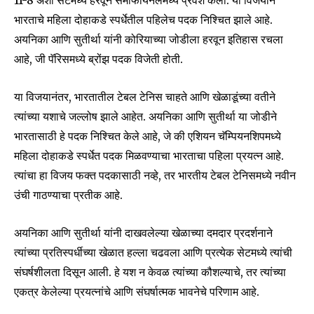
11-8 अशा सेटमध्ये हरवून सेमीफायनलमध्ये प्रवेश केला. या विजयाने
भारताचे महिला दोहाकडे स्पर्धेतील पहिलेच पदक निश्चित झाले आहे.
अयनिका आणि सुतीर्था यांनी कोरियाच्या जोडीला हरवून इतिहास रचला
आहे, जी पॅरिसमध्ये ब्रोंझ पदक विजेती होती.
या विजयानंतर, भारतातील टेबल टेनिस चाहते आणि खेळाडूंच्या वतीने
त्यांच्या यशाचे जल्लोष झाले आहेत. अयनिका आणि सुतीर्था या जोडीने
भारतासाठी हे पदक निश्चित केले आहे, जे की एशियन चॅम्पियनशिपमध्ये
महिला दोहाकडे स्पर्धेत पदक मिळवण्याचा भारताचा पहिला प्रयत्न आहे.
त्यांचा हा विजय फक्त पदकासाठी नव्हे, तर भारतीय टेबल टेनिसमध्ये नवीन
उंची गाठण्याचा प्रतीक आहे.
Join our community of
अयनिका आणि सुतीर्था यांनी दाखवलेल्या खेळाच्या दमदार प्रदर्शनाने
SUBSCRIBERS and be part of the
त्यांच्या प्रतिस्पर्धीच्या खेळात हल्ला चढवला आणि प्रत्येक सेटमध्ये त्यांची
conversation.
संघर्षशीलता दिसून आली. हे यश न केवळ त्यांच्या कौशल्याचे, तर त्यांच्या
एकत्र केलेल्या प्रयत्नांचे आणि संघर्षात्मक भावनेचे परिणाम आहे.
To subscribe, simply enter your email address on our website
or click the subscribe button below. Don't worry, we respect