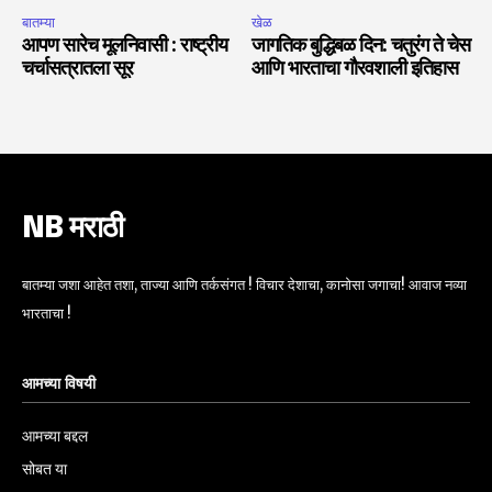
बातम्या
खेळ
आपण सारेच मूलनिवासी : राष्ट्रीय
जागतिक बुद्धिबळ दिन: चतुरंग ते चेस
चर्चासत्रातला सूर
आणि भारताचा गौरवशाली इतिहास
NB मराठी
बातम्या जशा आहेत तशा, ताज्या आणि तर्कसंगत ! विचार देशाचा, कानोसा जगाचा! आवाज नव्या
भारताचा !
आमच्या विषयी
आमच्या बद्दल
सोबत या