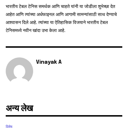
your privacy and won't spam your inbox. Your information is
भारतीय टेबल टेनिस समर्थक आणि चाहते यांनी या जोडीला शुभेच्छा देत
safe with us.
आहेत आणि त्यांच्या अर्धफाइनल आणि आगामी सामन्यांसाठी साथ देण्याचे
आश्वासन दिले आहे. त्यांच्या या ऐतिहासिक विजयाने भारतीय टेबल
टेनिसमध्ये नवीन खांदा उभा केला आहे.
SUBSCRIBE
I've read and accept the
Privacy Policy
.
Vinayak A
6,300
32,111
75
Fans
Followers
Followers
अन्य लेख
विशेष