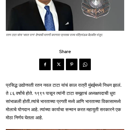
रतन टाटा यांना 'भारत रत्न' देण्याची मागणी करणारा प्रस्ताव राज्य मंत्रिमंडळ बैठकीत मंजूर.
Share
प्रसिद्ध उद्योगपती रतन नवल टाटा यांचं काल रात्री मुंबईमध्ये निधन झालं.
ते ८६ वर्षांचे होते. १९९१ पासून त्यांनी टाटा समूहाचं अध्यक्षपदाची धुरा
सांभाळली होती.त्यांचे भारताच्या प्रगती मध्ये आणि भारताच्या विकासामध्ये
मोलाचे योगदान आहे. त्यांच्या कार्याचा सन्मान करत महायुती सरकारने एक
मोठा निर्णय घेतला आहे.