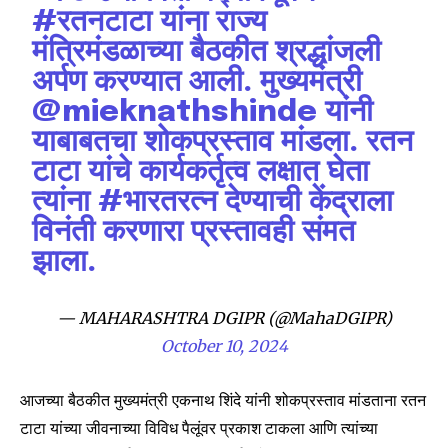
#रतनटाटा
यांना राज्य
Join our community of
मंत्रिमंडळाच्या बैठकीत श्रद्धांजली
SUBSCRIBERS and be part of the
अर्पण करण्यात आली. मुख्यमंत्री
conversation.
@mieknathshinde
यांनी
To subscribe, simply enter your email address on our website
याबाबतचा शोकप्रस्ताव मांडला. रतन
or click the subscribe button below. Don't worry, we respect
टाटा यांचे कार्यकर्तृत्व लक्षात घेता
your privacy and won't spam your inbox. Your information is
safe with us.
त्यांना
#भारतरत्न
देण्याची केंद्राला
विनंती करणारा प्रस्तावही संमत
झाला.
— MAHARASHTRA DGIPR (@MahaDGIPR)
SUBSCRIBE
October 10, 2024
I've read and accept the
Privacy Policy
.
आजच्या बैठकीत मुख्यमंत्री एकनाथ शिंदे यांनी शोकप्रस्ताव मांडताना रतन
टाटा यांच्या जीवनाच्या विविध पैलूंवर प्रकाश टाकला आणि त्यांच्या