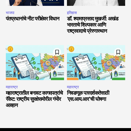
भाजपा
इतिहास
पंतप्रधानांचे नीट परीक्षेवर विधान
डॉ. श्यामाप्रसाद मुखर्जी: अखंड
भारताचे शिल्पकार आणि
राष्ट्रवादाचे प्रेरणास्थान
महाराष्ट्र
महाराष्ट्र
महाराष्ट्रातील बनावट कागदपत्रांचे
निवडणूक पारदर्शकतेसाठी
रॅकेट: राष्ट्रीय सुरक्षेसमोरील गंभीर
‘एस.आय.आर’ची घोषणा
आव्हान