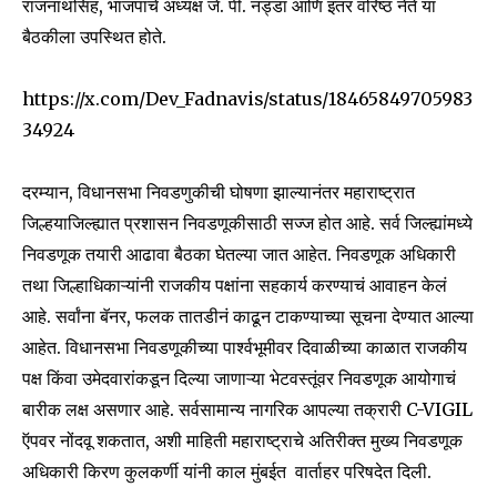
राजनाथसिंह, भाजपाचे अध्यक्ष जे. पी. नड्डा आणि इतर वरिष्ठ नेते या
बैठकीला उपस्थित होते.
https://x.com/Dev_Fadnavis/status/18465849705983
34924
दरम्यान, विधानसभा निवडणुकीची घोषणा झाल्यानंतर महाराष्ट्रात
जिल्हयाजिल्ह्यात प्रशासन निवडणूकीसाठी सज्ज होत आहे. सर्व जिल्ह्यांमध्ये
निवडणूक तयारी आढावा बैठका घेतल्या जात आहेत. निवडणूक अधिकारी
तथा जिल्हाधिकाऱ्यांनी राजकीय पक्षांना सहकार्य करण्याचं आवाहन केलं
Join our community of
SUBSCRIBERS and be part of the
आहे. सर्वांना बॅनर, फलक तातडीनं काढून टाकण्याच्या सूचना देण्यात आल्या
conversation.
आहेत. विधानसभा निवडणूकीच्या पार्श्वभूमीवर दिवाळीच्या काळात राजकीय
पक्ष किंवा उमेदवारांकडून दिल्या जाणाऱ्या भेटवस्तूंवर निवडणूक आयोगाचं
To subscribe, simply enter your email address on our website
बारीक लक्ष असणार आहे. सर्वसामान्य नागरिक आपल्या तक्रारी C-VIGIL
or click the subscribe button below. Don't worry, we respect
your privacy and won't spam your inbox. Your information is
ऍपवर नोंदवू शकतात, अशी माहिती महाराष्ट्राचे अतिरीक्त मुख्य निवडणूक
safe with us.
अधिकारी किरण कुलकर्णी यांनी काल मुंबईत वार्ताहर परिषदेत दिली.