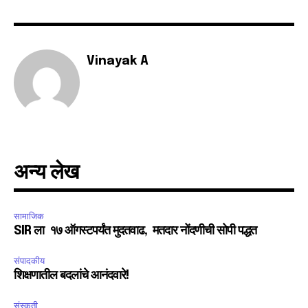
Vinayak A
SUBSCRIBE
I've read and accept the
Privacy Policy
.
6,300
32,111
75
अन्य लेख
Fans
Followers
Followers
सामाजिक
SIR ला १७ ऑगस्टपर्यंत मुदतवाढ, मतदार नोंदणीची सोपी पद्धत
संपादकीय
शिक्षणातील बदलांचे आनंदवारे!
संस्कृती