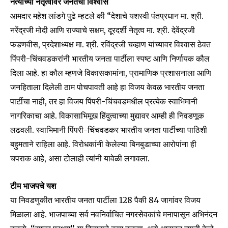
नेत्यांच्या नेतृत्वावर जनतेचा विश्वास
आमदार महेश लांडगे पुढे म्हटले की “देशाचे यशस्वी पंतप्रधान मा. श्री.
नरेंद्रजी मोदी आणि राज्याचे सक्षम, दूरदर्शी नेतृत्व मा. श्री. देवेंद्रजी
फडणवीस, प्रदेशाध्यक्ष मा. श्री. रविंद्रजी चव्हाण यांच्यावर विश्वास ठेवत
पिंपरी-चिंचवडकरांनी भारतीय जनता पार्टीला स्पष्ट आणि निर्णायक कौल
दिला आहे. हा कौल म्हणजे विकासकामांना, प्रामाणिक प्रशासनाला आणि
Join our community of
जनहिताला दिलेली ठाम पोचपावती आहे हा विजय केवळ भारतीय जनता
SUBSCRIBERS and be part of the
पार्टीचा नाही, तर हा विजय पिंपरी-चिंचवडमधील प्रत्येक स्वाभिमानी
conversation.
नागरिकाचा आहे. विकासाभिमूख हिंदुत्वाच्या मुद्यावर आम्ही ही निवडणूक
To subscribe, simply enter your email address on our website
लढवली. स्वाभिमानी पिंपरी-चिंचवडकर भारतीय जनता पार्टीच्या पाठिशी
or click the subscribe button below. Don't worry, we respect
बहुमताने राहिला आहे. विरोधकांनी केलेल्या बिनबुडाच्या आरोपांना ही
your privacy and won't spam your inbox. Your information is
safe with us.
चपराक आहे, असा टोलाही त्यांनी यावेळी लगावला.
टीम भाजपचे यश
या निवडणुकीत भारतीय जनता पार्टीला 128 पैकी 84 जागांवर विजय
मिळाला आहे. भाजपाच्या सर्व नवनिर्वाचित नगरसेवकांचे मनापासून अभिनंदन
SUBSCRIBE