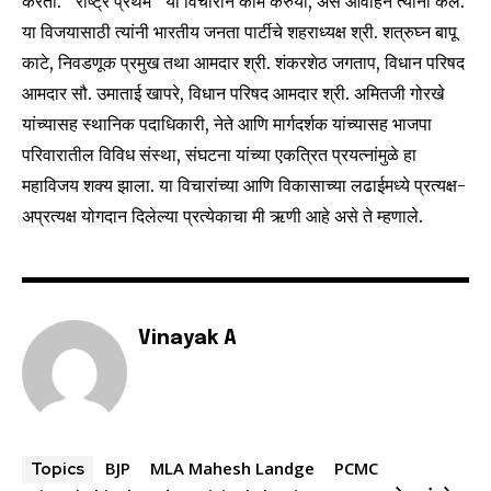
करतो. ‘‘राष्ट्र प्रथम’’ या विचाराने काम करुया, असे आवाहन त्यानी केले.
या विजयासाठी त्यांनी भारतीय जनता पार्टीचे शहराध्यक्ष श्री. शत्रुघ्न बापू
I've read and accept the
Privacy Policy
.
काटे, निवडणूक प्रमुख तथा आमदार श्री. शंकरशेठ जगताप, विधान परिषद
आमदार सौ. उमाताई खापरे, विधान परिषद आमदार श्री. अमितजी गोरखे
यांच्यासह स्थानिक पदाधिकारी, नेते आणि मार्गदर्शक यांच्यासह भाजपा
6,300
32,111
75
परिवारातील विविध संस्था, संघटना यांच्या एकत्रित प्रयत्नांमुळे हा
Fans
Followers
Followers
महाविजय शक्य झाला. या विचारांच्या आणि विकासाच्या लढाईमध्ये प्रत्यक्ष-
अप्रत्यक्ष योगदान दिलेल्या प्रत्येकाचा मी ऋणी आहे असे ते म्हणाले.
Vinayak A
BJP
MLA Mahesh Landge
PCMC
Topics