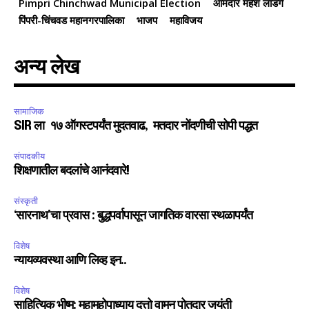
Pimpri Chinchwad Municipal Election
आमदार महेश लांडगे
पिंपरी-चिंचवड महानगरपालिका
भाजप
महाविजय
अन्य लेख
सामाजिक
SIR ला १७ ऑगस्टपर्यंत मुदतवाढ, मतदार नोंदणीची सोपी पद्धत
संपादकीय
शिक्षणातील बदलांचे आनंदवारे!
संस्कृती
‘सारनाथ’चा प्रवास : बुद्धपर्वापासून जागतिक वारसा स्थळापर्यंत
विशेष
न्यायव्यवस्था आणि लिव्ह इन..
विशेष
साहित्यिक भीष्म: महामहोपाध्याय दत्तो वामन पोतदार जयंती