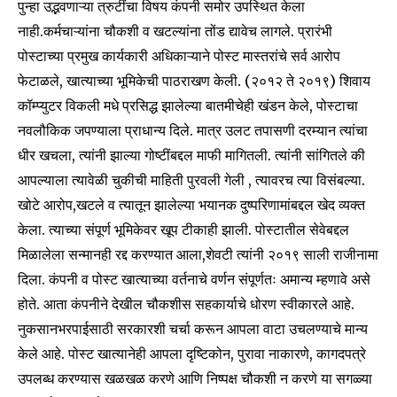
पुन्हा उद्भवणाऱ्या त्रुटींचा विषय कंपनी समोर उपस्थित केला
नाही.कर्मचाऱ्यांना चौकशी व खटल्यांना तोंड द्यावेच लागले. प्रारंभी
पोस्टाच्या प्रमुख कार्यकारी अधिकाऱ्याने पोस्ट मास्तरांचे सर्व आरोप
फेटाळले, खात्याच्या भूमिकेची पाठराखण केली. (२०१२ ते २०१९) शिवाय
कॉम्प्युटर विकली मधे प्रसिद्ध झालेल्या बातमीचेही खंडन केले, पोस्टाचा
नवलौकिक जपण्याला प्राधान्य दिले. मात्र उलट तपासणी दरम्यान त्यांचा
धीर खचला, त्यांनी झाल्या गोष्टींबद्दल माफी मागितली. त्यांनी सांगितले की
आपल्याला त्यावेळी चुकीची माहिती पुरवली गेली , त्यावरच त्या विसंबल्या.
खोटे आरोप,खटले व त्यातून झालेल्या भयानक दुष्परिणामांबद्दल खेद व्यक्त
केला. त्याच्या संपूर्ण भूमिकेवर खूप टीकाही झाली. पोस्टातील सेवेबद्दल
मिळालेला सन्मानही रद्द करण्यात आला,शेवटी त्यांनी २०१९ साली राजीनामा
दिला. कंपनी व पोस्ट खात्याच्या वर्तनाचे वर्णन संपूर्णतः अमान्य म्हणावे असे
होते. आता कंपनीने देखील चौकशीस सहकार्याचे धोरण स्वीकारले आहे.
नुकसानभरपाईसाठी सरकारशी चर्चा करून आपला वाटा उचलण्याचे मान्य
केले आहे. पोस्ट खात्यानेही आपला दृष्टिकोन, पुरावा नाकारणे, कागदपत्रे
उपलब्ध करण्यास खळखळ करणे आणि निष्पक्ष चौकशी न करणे या सगळ्या