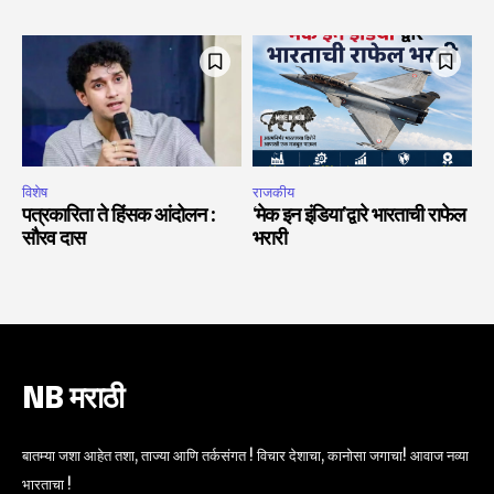
विशेष
राजकीय
पत्रकारिता ते हिंसक आंदोलन :
‘मेक इन इंडिया’द्वारे भारताची राफेल
सौरव दास
भरारी
NB मराठी
बातम्या जशा आहेत तशा, ताज्या आणि तर्कसंगत ! विचार देशाचा, कानोसा जगाचा! आवाज नव्या
भारताचा !