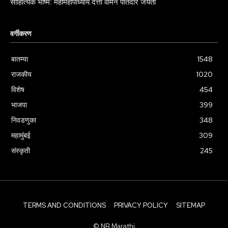
साहित्यिक भीष्म: महामहोपाध्याय दत्तो वामन पोतदार जयंती
वर्गीकरण
बातम्या
1548
राजकीय
1020
विशेष
454
भाजपा
399
निवडणुका
348
महामुंबई
309
संस्कृती
245
TERMS AND CONDITIONS
PRIVACY POLICY
SITEMAP
© NB Marathi