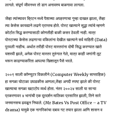
लागले. संपूर्ण जीवनभर तो डाग अनावश्य बाळगावा लागला.
जेंव्हा त्यांच्यावर ब्रिटन मध्ये पैशाच्या अपहरणाचा गुन्हा दाखल झाला, तेंव्हा
त्या केसेस कायद्याने लढणे प्राप्तच होते. पोस्ट खात्याने सुद्धा त्यांचे म्हणणे
कोर्टात सिद्ध करण्यासाठी कोणतीही बाकी कसर ठेवली नाही. मात्र
पोस्टाच्या केसेस लढणाऱ्या वकिलांना देखील खात्याने सर्व माहिती (Data)
पुरवली नाहीच. अर्थात तरीही पोस्ट मास्तरांना दोषी सिद्ध करण्यात खाते
यशस्वी झाले, अनेक पोस्ट मास्तर तुरुंगात गेले, मात्र काही जणांनी तूट
भरून काढण्याकरिता आपल्या खिशातून पैसे भरले.
२००९ साली कॉम्प्युटर विकलीने (Computer Weekly साप्ताहिक)
हा सगळा घोटाळा उघडकीस आणला,तेंव्हा अगदी स्पष्ट झाले की पोस्ट
खात्याचा सगळा खटाटोप व्यर्थ होता. नंतर २००२४ साली या साऱ्या
प्रकरणावर ४ भागांची एक दूरदर्शन मालिका प्रसारित झाली, तिने सारे
जनमानसच ढवळून निघाले. (Mr Bates Vs Post Office – a TV
drama) यामुळे एक नागरिकांचा दबाव गट तयार झाला आणि शासन व