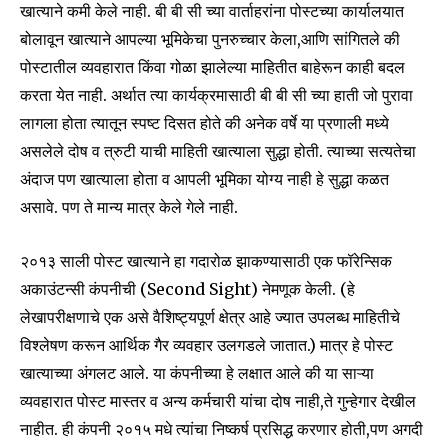
खात्याने कमी केले नाही. बी बी सी च्या वार्ताहरांना पोस्टच्या कार्यालयात
बोलावून खात्याने आपल्या भूमिकेचा पुनरुच्चार केला,आणि सांगितले की
पोस्टातील व्यवहारात किंवा गोळा झालेल्या माहितीत बाहेरून काही बदल
करता येत नाही. अर्थात त्या कार्यक्रमासाठी बी बी सी च्या हाती जो पुरावा
लागला होता त्यातून स्पष्ट दिसत होते की अनेक वर्षे या प्रणाली मध्ये
असलेले दोष व त्रुटी याची माहिती खात्याला सुद्धा होती. त्याच्या सत्यतेचा
अंदाज पण खात्याला होता व आपली भूमिका योग्य नाही हे सुद्धा कळत
असावे. पण ते मान्य मात्र केले गेले नाही.
२०१३ साली पोस्ट खात्याने हा गदारोळ झाकण्यासाठी एक फॉरेन्सिक
अकाउंटन्सी कंपनीची (Second Sight) नेमणूक केली. (हे
लेखापरीक्षणाचे एक असे वैशिष्ट्यपूर्ण क्षेत्र आहे ज्यात उपलब्ध माहितीचे
विश्लेषण करून आर्थिक गैर व्यवहार उलगडले जातात.) मात्र हे पोस्ट
खात्याच्या अंगलट आले. या कंपनीच्या हे लक्षात आले की या साऱ्या
Join our community of
व्यवहारात पोस्ट मास्तर व अन्य कर्मचारी यांचा दोष नाही,ते गुन्हेगार देखील
SUBSCRIBERS and be part of the
नाहीत. ही कंपनी २०१५ मधे त्यांचा निष्कर्ष प्रसिद्ध करणार होती,पण अगदी