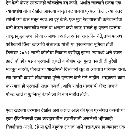
conversation.
ऐन वेळी पोस्ट खात्यानेही चौकशीच बंद केली. अर्थात खात्याने एकदा एक
न्यायाधीश यांना देखील आपल्या बाजूने वळवायचा प्रयत्न केला, त्या नंतर
To subscribe, simply enter your email address on our website
त्यांनी त्या केस मधून स्वतःला दूर केले. एक मुद्दा रेटण्यासाठी कर्मचाऱ्यांचा
or click the subscribe button below. Don't worry, we respect
your privacy and won't spam your inbox. Your information is
बळी देऊन शासकीय खाते या थराला कसे जाऊ शकते हा प्रश्न उरतोच.
safe with us.
जाणूनबुजून म्हणा किंवा अजाणता असेल अनेक राजकीय नेते,उच्च पदस्थ
अधिकारी किंवा खात्यांचे संचालक यांची या प्रकरणात भूमिका होती.
डिसेंबर २०१९ साली कोर्टाचा निकाल प्रसिद्ध झाला. त्यामध्ये असे स्पष्ट
झाले की होरायझन प्रणाली त्रुटी व दोषांपासून मुक्त नव्हती,ती पुरेशी
मजबूत नव्हती, पोस्टाच्या शाखांमध्ये दिसणारी तूट हा त्याचाच परिणाम होता.
SUBSCRIBE
त्या मागची कारणे शोधण्याचा पुरेसे प्रयत्न केले गेले नाहीत. अचूकपणे काम
करण्यास ही प्रणाली सक्षम नव्हती, आणि सर्वात महत्त्वाची गोष्ट म्हणजे
I've read and accept the
Privacy Policy
.
पोस्ट खाते व फुजित्सु कंपनीला ही बाब माहीत होती.
एका खटल्या दरम्यान देखील असे लक्षात आले की एका प्रसंगात कंपनीच्या
6,300
32,111
75
एका इंजिनियरची एका व्यवहारातील त्रुटीसाठी असलेली भूमिकाही
Fans
Followers
Followers
निदर्शनास आली. (हे या पूर्वी बहुतेक लक्षात आले नसावे,पण हा व्यवहार एक