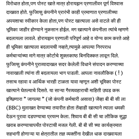
विरोधात होता,पण पोस्ट खाते मात्र होरायझन प्रणालीवर पूर्ण विश्वास
दाखवत होते. फुजित्सु कंपनीने प्रारंभी काही प्रमाणात प्रणालीच्या
अपयशाचा स्वीकार केला होता,पण पोस्ट खात्याला असे वाटले की ही
भूमिका जाहीर होण्याने नुकसान होईल. मग खात्याने कंपनीला त्यांचे म्हणणे
बदलायला लावले. होरायझन प्रणाली परिपूर्ण आहे व योग्य काम करते आहे
ही भूमिका खात्याला बदलायची नव्हते,त्यामुळे आपल्या निरपराध
कर्मचाऱ्यांच्या मागे मात्र कोर्टाचे शुक्लकाष्ठ बिनदिक्कत लावून दिले.
फुजित्सु कंपनीने पुराव्यादाखल सदर केलेली विधाने संपादन करण्याच्या
नावाखाली त्यांना ती बदलायला भाग पाडली. आपला नावलौकिक ( ! )
तसाच रहावा व आर्थिक भारही टाळता यावा म्हणून अशी भूमिका पोस्ट
खात्याने घेतल्याचे दिसते. या साऱ्या गैरव्यवहाराची माहिती उघड करू
इच्छिणारा ” जागल्या ” (जो कंपनी कर्मचारी असावा) जेंव्हा बी बी सी ला
(BBC) मुलाखत देण्याच्या तयारीत होता तेंव्हाही खात्याने त्याला धमकी
देऊन पुरावा दडपण्याचा प्रयत्न केला. शिवाय बी बी सी चा लौकिक सुद्धा
खराब करण्याचापर्यंत पोस्टाची मजल गेली. बी बी सी च्या कार्यक्रमात
सहभागी होणाऱ्या या क्षेत्रातील तज्ञ व्यक्तींना देखील धाक दाखवायला