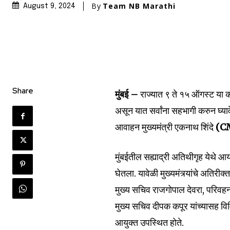
By
Team NB Marathi
August 9, 2024
Share
मुंबई –
राज्यात ९ ते १५ ऑगस्ट या क
असून यात सर्वांना सहभागी करुन घ्या
Join our commu
आवाहन मुख्यमंत्री एकनाथ शिंदे
(C
SUBSCRIBERS an
of the conversa
मुंबईतील सह्याद्री अतिथीगृह येथे आ
घेतला. यावेळी मुख्यमंत्र्यांचे अति
To subscribe, simply enter your e
the subscribe button below. Don'
मुख्य सचिव राजगोपाल देवरा, परिवहन
won't spam your inbox. Your infor
मुख्य सचिव दीपक कपूर यांच्यासह व
आयुक्त उपस्थित होते.