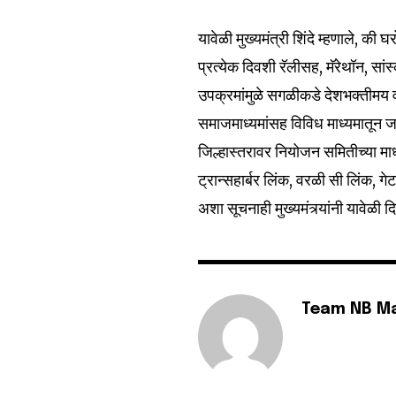
यावेळी मुख्यमंत्री शिंदे म्हणाले, क
6,300
प्रत्येक दिवशी रॅलीसह, मॅरेथॉन, स
Fans
उपक्रमांमुळे सगळीकडे देशभक्तीमय
समाजमाध्यमांसह विविध माध्यमातून ज
जिल्हास्तरावर नियोजन समितीच्या माध
ट्रान्सहार्बर लिंक, वरळी सी लिंक, ग
अशा सूचनाही मुख्यमंत्र्यांनी यावेळी दि
Team NB M