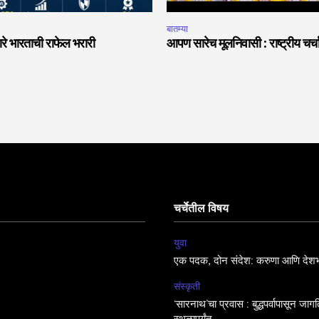
बातम्या
वारे भारताची राफेल भरारी
आपण सारेच मूलनिवासी : राष्ट्रीय चर्
चर्चेतील विषय
युवा
एक पदक, दोन संदेश: करुणा आणि देशभ
संस्कृती
‘सारनाथ’चा प्रवास : बुद्धपर्वापासून जा