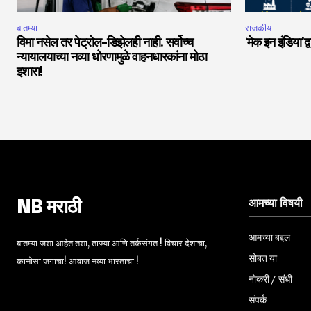
बातम्या
राजकीय
विमा नसेल तर पेट्रोल-डिझेलही नाही. सर्वोच्च
‘मेक इन इंडिया’द्
न्यायालयाच्या नव्या धोरणामुळे वाहनधारकांना मोठा
इशारा!
आमच्या विषयी
NB मराठी
आमच्या बद्दल
बातम्या जशा आहेत तशा, ताज्या आणि तर्कसंगत ! विचार देशाचा,
सोबत या
कानोसा जगाचा! आवाज नव्या भारताचा !
नोकरी / संधी
संपर्क