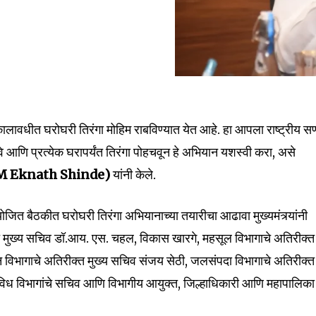
ालावधीत घरोघरी तिरंगा मोहिम राबविण्यात येत आहे. हा आपला राष्ट्रीय स
वे आणि प्रत्येक घरापर्यंत तिरंगा पोहचवून हे अभियान यशस्वी करा, असे
nity of
M Eknath Shinde)
यांनी केले.
d be part
tion.
योजित बैठकीत घरोघरी तिरंगा अभियानाच्या तयारीचा आढावा मुख्यमंत्र्यांनी
रीक्त मुख्य सचिव डॉ.आय. एस. चहल, विकास खारगे, महसूल विभागाचे अतिरीक्त
mail address on our website or click
t worry, we respect your privacy and
 विभागाचे अतिरीक्त मुख्य सचिव संजय सेठी, जलसंपदा विभागाचे अतिरीक्त
I've read and a
mation is safe with us.
िविध विभागांचे सचिव आणि विभागीय आयुक्त, जिल्हाधिकारी आणि महापालिका