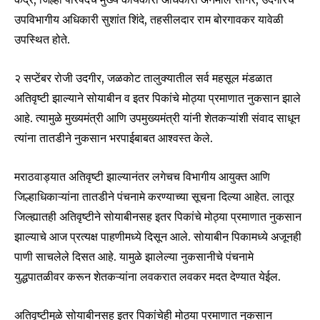
Join our community of
उपविभागीय अधिकारी सुशांत शिंदे, तहसीलदार राम बोरगावकर यावेळी
SUBSCRIBERS and be part of the
conversation.
उपस्थित होते.
To subscribe, simply enter your email address on our website
२ सप्टेंबर रोजी उदगीर, जळकोट तालुक्यातील सर्व महसूल मंडळात
or click the subscribe button below. Don't worry, we respect
अतिवृष्टी झाल्याने सोयाबीन व इतर पिकांचे मोठ्या प्रमाणात नुकसान झाले
your privacy and won't spam your inbox. Your information is
safe with us.
आहे. त्यामुळे मुख्यमंत्री आणि उपमुख्यमंत्री यांनी शेतकऱ्यांशी संवाद साधून
त्यांना तातडीने नुकसान भरपाईबाबत आश्वस्त केले.
मराठवाड्यात अतिवृष्टी झाल्यानंतर लगेचच विभागीय आयुक्त आणि
जिल्हाधिकाऱ्यांना तातडीने पंचनामे करण्याच्या सूचना दिल्या आहेत. लातूर
SUBSCRIBE
जिल्ह्यातही अतिवृष्टीने सोयाबीनसह इतर पिकांचे मोठ्या प्रमाणात नुकसान
झाल्याचे आज प्रत्यक्ष पाहणीमध्ये दिसून आले. सोयाबीन पिकामध्ये अजूनही
I've read and accept the
Privacy Policy
.
पाणी साचलेले दिसत आहे. यामुळे झालेल्या नुकसानीचे पंचनामे
युद्धपातळीवर करून शेतकऱ्यांना लवकरात लवकर मदत देण्यात येईल.
6,300
32,111
75
अतिवृष्टीमुळे सोयाबीनसह इतर पिकांचेही मोठ्या प्रमाणात नुकसान