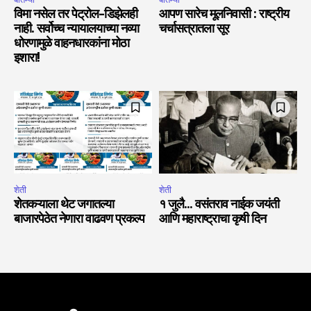
विमा नसेल तर पेट्रोल-डिझेलही
आपण सारेच मूलनिवासी : राष्ट्रीय
नाही. सर्वोच्च न्यायालयाच्या नव्या
चर्चासत्रातला सूर
धोरणामुळे वाहनधारकांना मोठा
इशारा!
शेती
शेती
शेतकऱ्याला थेट जगातल्या
१ जुलै… वसंतराव नाईक जयंती
बाजारपेठेत नेणारा वाढवण प्रकल्प
आणि महाराष्ट्राचा कृषी दिन