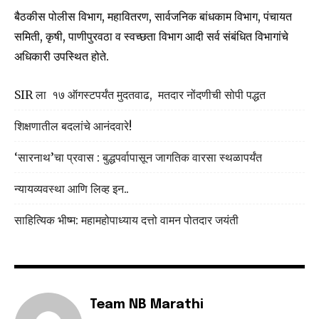
SUBSCRIBE
बैठकीस पोलीस विभाग, महावितरण, सार्वजनिक बांधकाम विभाग, पंचायत
समिती, कृषी, पाणीपुरवठा व स्वच्छता विभाग आदी सर्व संबंधित विभागांचे
I've read and accept the
Privacy Policy
.
अधिकारी उपस्थित होते.
SIR ला १७ ऑगस्टपर्यंत मुदतवाढ, मतदार नोंदणीची सोपी पद्धत
6,300
32,111
75
शिक्षणातील बदलांचे आनंदवारे!
Fans
Followers
Followers
‘सारनाथ’चा प्रवास : बुद्धपर्वापासून जागतिक वारसा स्थळापर्यंत
न्यायव्यवस्था आणि लिव्ह इन..
साहित्यिक भीष्म: महामहोपाध्याय दत्तो वामन पोतदार जयंती
Team NB Marathi