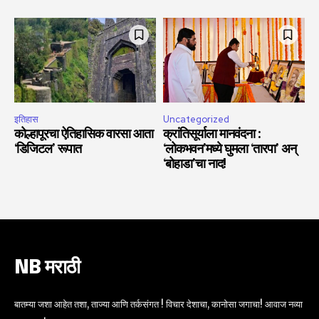
इतिहास
Uncategorized
कोल्हापूरचा ऐतिहासिक वारसा आता
क्रांतिसूर्याला मानवंदना :
‘डिजिटल’ रूपात
‘लोकभवन’मध्ये घुमला ‘तारपा’ अन्
‘बोहाडा’चा नाद!
NB मराठी
बातम्या जशा आहेत तशा, ताज्या आणि तर्कसंगत ! विचार देशाचा, कानोसा जगाचा! आवाज नव्या