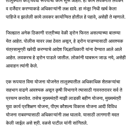
तालुक्यात कोट्यवधी रूपयांची कामे सुरू आहेत. ही कामे लवकरात लवकर
व दर्जेदार करण्याकडे अधिकाऱ्यांनी लक्ष द्यावे. हा मंजूर निधी खर्च केला
पाहिजे व झालेली कामे लवकर कार्यान्वित होतील हे पहावे, असेही ते म्हणाले.
जिल्ह्यात अनेक ठिकाणी रात्रीच्या वेळी ड्रोन फिरत असल्याच्या बातम्या
येत आहेत. पोलीस यावर लक्ष ठेवत असून, हे ड्रोन पाडण्यासाठी आवश्यक
यंत्रसामुग्री खरेदी करण्याचे आदेश जिल्हाधिकारी यांना देण्यात आले आले
Join our community of
आहेत. लवकरच हे ड्रोन पाडले जातील. लोकांनी घाबरून जाऊ नये, असेही
SUBSCRIBERS and be part of the
आवाहन त्यांनी केले.
conversation.
एक रूपयात विमा योजना योजनेत तालुक्यातील अधिकाधिक शेतकऱ्यांचा
To subscribe, simply enter your email address on our website
or click the subscribe button below. Don't worry, we respect
सहभाग वाढणे आवश्यक असून कृषी विभागाने त्यासाठी गावस्तरावर सर्व ते
your privacy and won't spam your inbox. Your information is
प्रयत्न करावेत. तसेच मुख्यमंत्री माझी लाडकी बहीण योजना, मुख्यमंत्री
safe with us.
युवा कार्य प्रशिक्षण योजना, पीएम कौशल्य विकास योजना आदी विविध
योजना राबवण्यासाठी अधिकाऱ्यांनी लक्ष घालावे. यासाठी लागणारी मदत
केली जाईल असे श्री. वळसे पाटील यांनी सांगितले.