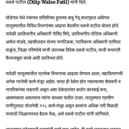
वळसे पाटील
(Dilip Walse Patil)
यांनी दिले.
घोडेगाव येथे पंचायत समितीच्या हुतात्मा बाबु गेनू सभागृहात आंबेगाव
तालुक्यातील विविध विभागांच्या आढावा बैठकीत वळसे पाटील बोलत होते.
यावेळी उपविभागीय अधिकारी गोविंद शिंदे, उपविभागीय पोलिस अधिकारी
अमोल मांडवे, तहसीलदार संजय नागटिळक, गटविकास अधिकारी प्रमिला
वाळुंज, जिल्हा परिषदेचे माजी उपाध्यक्ष विवेक वळसे पाटील, माजी सभापती
कैलासबुवा काळे आदी उपस्थित होते.
यावेळी तालुक्यातील प्रत्येक विभागाचा आढावा घेण्यात आला. महावितरणची
अनेक गरजेची कामे मंजूर आहेत. मात्र ही वेळेत होत नसल्याच्या शेतकरी व
नागरिकांच्या तक्रारी असून अशा ठेकेदारांवर कठोर कारवाई करा,
आवश्यकता असल्यास त्यांना काळ्या यादीत टाका. तालुक्यात ग्रामीण
पाणीपुरवठा योजनेची ११८ कामे मंजूर असून कामांना अधिक गती मिळावी
यासाठी जिल्हास्तराव बैठक घेऊ, असे वळसे पाटील यांनी सांगितले.