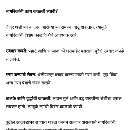
नागरिकांनी काय काळजी घ्यावी?
Join our community of
तीव्र थंडीच्या काळात आरोग्याच्या समस्या वाढू शकतात. त्यामुळे
SUBSCRIBERS and be part of the
नागरिकांनी विशेष काळजी घेणे आवश्यक आहे.
conversation.
To subscribe, simply enter your email address on our website
उबदार कपडे:
पहाटे आणि संध्याकाळी घराबाहेर पडताना पुरेसे उबदार कपडे
or click the subscribe button below. Don't worry, we respect
घालावेत.
your privacy and won't spam your inbox. Your information is
safe with us.
गरम पाण्याचे सेवन:
थंडीपासून बचाव करण्यासाठी गरम पाणी, सूप किंवा
अन्य गरम पेयांचे सेवन करावे.
बालके आणि वृद्धांची काळजी:
लहान मुले आणि वृद्ध व्यक्तींना थंडीचा त्रास
SUBSCRIBE
लवकर होतो, त्यामुळे त्यांची विशेष काळजी घ्यावी.
I've read and accept the
Privacy Policy
.
पुढील आठवडाभर राज्यात गारठा कायम राहणार असल्याने नागरिकांनी