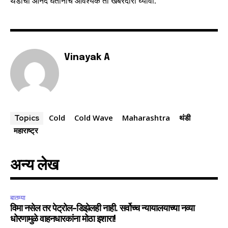
थंडीचा आनंद घेतानाच आवश्यक ती खबरदारी घ्यावी.
6,300
32,111
75
Fans
Followers
Followers
Vinayak A
Cold
Cold Wave
Maharashtra
थंडी
Topics
महाराष्ट्र
अन्य लेख
बातम्या
विमा नसेल तर पेट्रोल-डिझेलही नाही. सर्वोच्च न्यायालयाच्या नव्या
धोरणामुळे वाहनधारकांना मोठा इशारा!