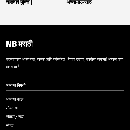
चालवावे युक्ति||
अण्णाभाऊ साठे
NB मराठी
बातम्या जशा आहेत तशा, ताज्या आणि तर्कसंगत ! विचार देशाचा, कानोसा जगाचा! आवाज नव्या
भारताचा !
आमच्या विषयी
आमच्या बद्दल
सोबत या
नोकरी / संधी
संपर्क