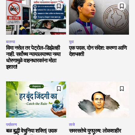
बातम्या
युवा
विमा नसेल तर पेट्रोल-डिझेलही
एक पदक, दोन संदेश: करुणा आणि
नाही. सर्वोच्च न्यायालयाच्या नव्या
देशभक्ती
धोरणामुळे वाहनधारकांना मोठा
इशारा!
पर्यावरण
ताजे
बळ बुद्धी वेचुनिया शक्ति| उदक
समरसतेचे युगपुरुष: लोकशाहीर