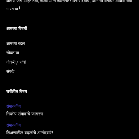
बातम्या जशा आहेत तशा, ताज्या आणि तर्कसंगत ! विचार देशाचा, कानोसा जगाचा! आवाज नव्या
भारताचा !
आमच्या विषयी
आमच्या बद्दल
सोबत या
नोकरी / संधी
संपर्क
चर्चेतील विषय
संपादकीय
निकोप संवादाचे जागरण
संपादकीय
शिक्षणातील बदलांचे आनंदवारे!