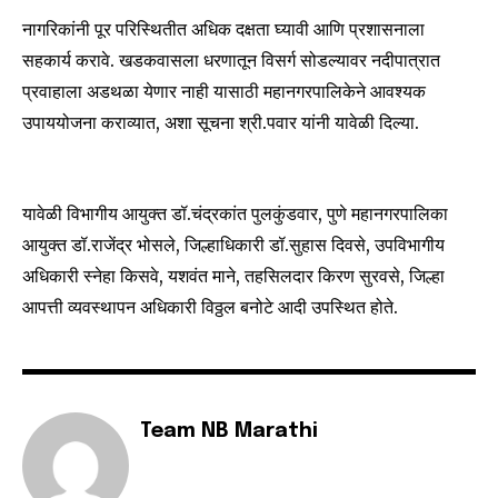
conversation.
नागरिकांनी पूर परिस्थितीत अधिक दक्षता घ्यावी आणि प्रशासनाला
सहकार्य करावे. खडकवासला धरणातून विसर्ग सोडल्यावर नदीपात्रात
To subscribe, simply enter your email address on our website
प्रवाहाला अडथळा येणार नाही यासाठी महानगरपालिकेने आवश्यक
or click the subscribe button below. Don't worry, we respect
your privacy and won't spam your inbox. Your information is
उपाययोजना कराव्यात, अशा सूचना श्री.पवार यांनी यावेळी दिल्या.
safe with us.
यावेळी विभागीय आयुक्त डॉ.चंद्रकांत पुलकुंडवार, पुणे महानगरपालिका
आयुक्त डॉ.राजेंद्र भोसले, जिल्हाधिकारी डॉ.सुहास दिवसे, उपविभागीय
अधिकारी स्नेहा किसवे, यशवंत माने, तहसिलदार किरण सुरवसे, जिल्हा
SUBSCRIBE
आपत्ती व्यवस्थापन अधिकारी विठ्ठल बनोटे आदी उपस्थित होते.
I've read and accept the
Privacy Policy
.
Team NB Marathi
6,300
32,111
75
Fans
Followers
Followers