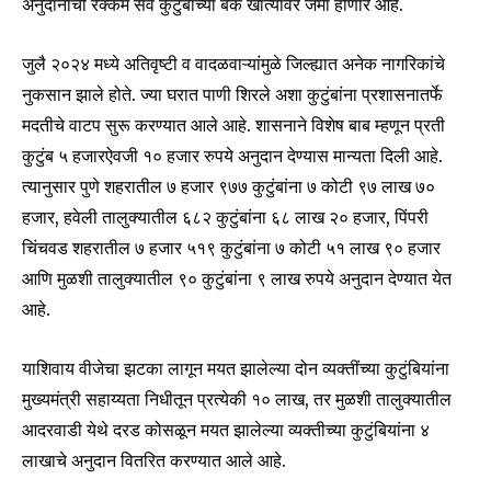
अनुदानाची रक्कम सर्व कुटुंबांच्या बँक खात्यावर जमा होणार आहे.
जुलै २०२४ मध्ये अतिवृष्टी व वादळवाऱ्यांमुळे जिल्ह्यात अनेक नागरिकांचे
नुकसान झाले होते. ज्या घरात पाणी शिरले अशा कुटुंबांना प्रशासनातर्फे
मदतीचे वाटप सुरू करण्यात आले आहे. शासनाने विशेष बाब म्हणून प्रती
कुटुंब ५ हजारऐवजी १० हजार रुपये अनुदान देण्यास मान्यता दिली आहे.
त्यानुसार पुणे शहरातील ७ हजार ९७७ कुटुंबांना ७ कोटी ९७ लाख ७०
हजार, हवेली तालुक्यातील ६८२ कुटुंबांना ६८ लाख २० हजार, पिंपरी
चिंचवड शहरातील ७ हजार ५१९ कुटुंबांना ७ कोटी ५१ लाख ९० हजार
आणि मुळशी तालुक्यातील ९० कुटुंबांना ९ लाख रुपये अनुदान देण्यात येत
आहे.
याशिवाय वीजेचा झटका लागून मयत झालेल्या दोन व्यक्तींच्या कुटुंबियांना
मुख्यमंत्री सहाय्यता निधीतून प्रत्येकी १० लाख, तर मुळशी तालुक्यातील
आदरवाडी येथे दरड कोसळून मयत झालेल्या व्यक्तीच्या कुटुंबियांना ४
Join our community of
लाखाचे अनुदान वितरित करण्यात आले आहे.
SUBSCRIBERS and be part of the