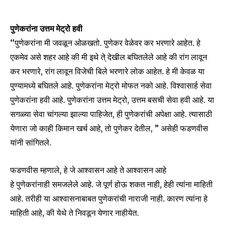
पुणेकरांना उत्तम मेट्रो हवी
‘‘पुणेकरांना मी जवळून ओळखतो. पुणेकर वेळेवर कर भरणारे आहेत. हे
SUBSCRIBE
एकमेव असे शहर आहे की मी इथे ते् देखील बघितलेले आहे की रांग लावून
कर भरणारे, रांग लावून विजेची बिले भरणारे लोक आहेत. हे मी केवळ या
I've read and accept the
Privacy Policy
.
पुण्यामध्ये बघितले आहे. पुणेकरांना मेट्रो मोफत नको आहे. विश्वासार्ह सेवा
पुणेकरांना हवी आहे. पुणेकरांना उत्तम मेट्रो, उत्तम बसची सेवा हवी आहे. या
सगळ्या सेवा चांगल्या झाल्या पाहिजेत, ही पुणेकरांची अपेक्षा आहे. त्यासाठी
6,300
32,111
75
येणारा जो काही किमान खर्च आहे, तो पुणेकर देतील, ” असेही फडणवीस
Fans
Followers
Followers
यांनी सांगितले.
फडणवीस म्हणाले, हे जे आश्वासन आहे ते आश्वासन आहे
हे पुणेकरांनाही समजलेले आहे. जे पूर्ण होऊ शकत नाही, हेही त्यांना माहिती
आहे. तरीही या आश्वासनाबाबत पुणेकरांची नाराजी नाही. कारण त्यांना हे
माहिती आहे, की येथे ते निवडून येणार नाहीयेत.