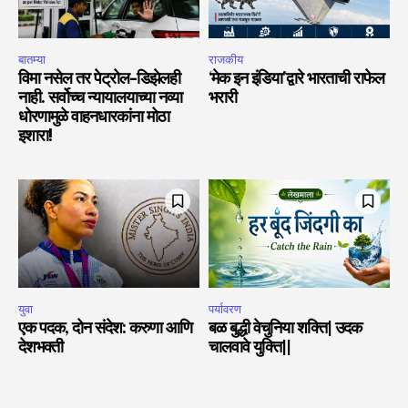
बातम्या
राजकीय
विमा नसेल तर पेट्रोल-डिझेलही
‘मेक इन इंडिया’द्वारे भारताची राफेल
नाही. सर्वोच्च न्यायालयाच्या नव्या
भरारी
धोरणामुळे वाहनधारकांना मोठा
इशारा!
युवा
पर्यावरण
एक पदक, दोन संदेश: करुणा आणि
बळ बुद्धी वेचुनिया शक्ति| उदक
देशभक्ती
चालवावे युक्ति||