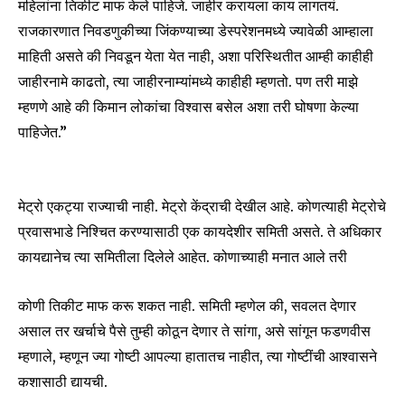
महिलांना तिकीट माफ केले पाहिजे. जाहीर करायला काय लागतयं.
राजकारणात निवडणुकीच्या जिंकण्याच्या डेस्परेशनमध्ये ज्यावेळी आम्हाला
माहिती असते की निवडून येता येत नाही, अशा परिस्थितीत आम्ही काहीही
जाहीरनामे काढतो, त्या जाहीरनाम्यांमध्ये काहीही म्हणतो. पण तरी माझे
म्हणणे आहे की किमान लोकांचा विश्वास बसेल अशा तरी घोषणा केल्या
पाहिजेत.”
मेट्रो एकट्या राज्याची नाही. मेट्रो केंद्राची देखील आहे. कोणत्याही मेट्रोचे
प्रवासभाडे निश्चित करण्यासाठी एक कायदेशीर समिती असते. ते अधिकार
Join our community of
कायद्यानेच त्या समितीला दिलेले आहेत. कोणाच्याही मनात आले तरी
SUBSCRIBERS and be part of the
conversation.
कोणी तिकीट माफ करू शकत नाही. समिती म्हणेल की, सवलत देणार
To subscribe, simply enter your email address on our website
असाल तर खर्चाचे पैसे तुम्ही कोठून देणार ते सांगा, असे सांगून फडणवीस
or click the subscribe button below. Don't worry, we respect
म्हणाले, म्हणून ज्या गोष्टी आपल्या हातातच नाहीत, त्या गोष्टींची आश्वासने
your privacy and won't spam your inbox. Your information is
safe with us.
कशासाठी द्यायची.