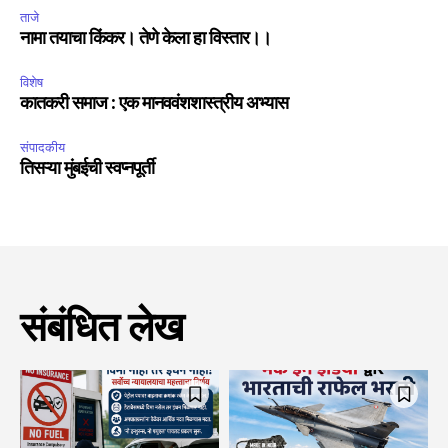
ताजे
नामा तयाचा किंकर। तेणे केला हा विस्तार।।
विशेष
कातकरी समाज : एक मानववंशशास्त्रीय अभ्यास
संपादकीय
तिसऱ्या मुंबईची स्वप्नपूर्ती
संबंधित लेख