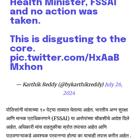
Health Minister, FSSAI
or click the subscribe button below. Don't worry, we respect
and no action was
your privacy and won't spam your inbox. Your information is
safe with us.
taken.
This is disgusting to the
core.
pic.twitter.com/HxAaB
SUBSCRIBE
Mxhon
I've read and accept the
Privacy Policy
.
— Karthik Reddy (@bykarthikreddy)
July 26,
2024
6,300
32,111
75
Fans
Followers
Followers
पोलिसांनी मांसाच्या ९० पेट्या ताब्यात घेतल्या आहेत. भारतीय अन्न सुरक्षा
आणि मानक प्राधिकरणाने (FSSAI) या आरोपांच्या चौकशीचे आदेश दिले
आहेत. अधिकारी मांस वाहतुकीचा स्रोत तपासत आहेत आणि
पाठवणाऱ्याकडे आवश्यक परवानग्या होत्या का याचाही तपास करीत आहेत .