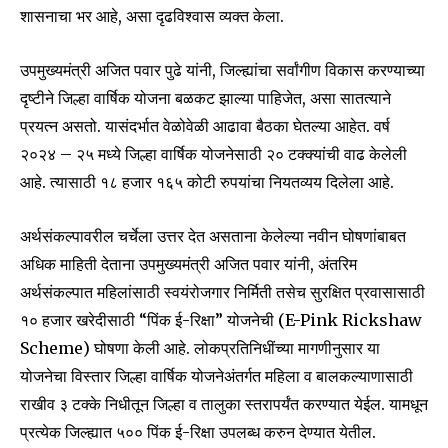
शासनाचा भर आहे, असा दृढविश्वास व्यक्त केला.
उपमुख्यमंत्री अजित पवार पुढे यांनी, जिल्ह्यांचा सर्वांगीण विकास करण्याच्या
दृष्टीने जिल्हा वार्षिक योजना बळकट झाल्या पाहिजेत, असा सातत्याने
SUBSCRIBE
प्रयत्न असतो. यासंदर्भात वेळोवेळी आढावा बैठका घेतल्या आहेत. वर्ष
२०२४ – २५ मध्ये जिल्हा वार्षिक योजनेसाठी २० टक्क्यांची वाढ केलेली
I've read and accept the
Privacy Policy
.
आहे. त्यासाठी १८ हजार १६५ कोटी रुपयांचा नियतव्यय दिलेला आहे.
अर्थसंकल्पावरील चर्चेला उत्तर देत असताना केलेल्या नवीन घोषणांबाबत
6,300
32,111
75
अधिक माहिती देताना उपमुख्यमंत्री अजित पवार यांनी, अंतरिम
Fans
Followers
Followers
अर्थसंकल्पात महिलांसाठी स्वयंरोजगार निर्मिती तसेच सुरक्षित प्रवासासाठी
१० हजार खरेदीसाठी “पिंक ई-रिक्षा” योजनेची (E-Pink Rickshaw
Scheme) घोषणा केली आहे. लोकप्रतिनिधींच्या मागणीनुसार या
योजनेचा विस्तार जिल्हा वार्षिक योजनेअंतर्गत महिला व बालकल्याणासाठी
राखीव ३ टक्के निधीतून जिल्हा व तालुका स्तरापर्यंत करण्यात येईल. यामधून
प्रत्येक जिल्ह्यात ५०० पिंक ई-रिक्षा उपलब्ध करुन देण्यात येतील.