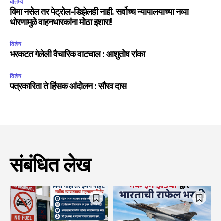
बातम्या
विमा नसेल तर पेट्रोल-डिझेलही नाही. सर्वोच्च न्यायालयाच्या नव्या
धोरणामुळे वाहनधारकांना मोठा इशारा!
विशेष
भरकटत गेलेली वैचारिक वाटचाल : आशुतोष रांका
विशेष
पत्रकारिता ते हिंसक आंदोलन : सौरव दास
संबंधित लेख