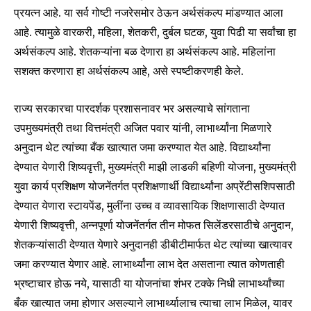
प्रयत्न आहे. या सर्व गोष्टी नजरेसमोर ठेऊन अर्थसंकल्प मांडण्यात आला
आहे. त्यामुळे वारकरी, महिला, शेतकरी, दुर्बल घटक, युवा पिढी या सर्वांचा हा
अर्थसंकल्प आहे. शेतकऱ्यांना बळ देणारा हा अर्थसंकल्प आहे. महिलांना
सशक्त करणारा हा अर्थसंकल्प आहे, असे स्पष्टीकरणही केले.
राज्य सरकारचा पारदर्शक प्रशासनावर भर असल्याचे सांगताना
उपमुख्यमंत्री तथा वित्तमंत्री अजित पवार यांनी, लाभार्थ्यांना मिळणारे
अनुदान थेट त्यांच्या बँक खात्यात जमा करण्यात येत आहे. विद्यार्थ्यांना
देण्यात येणारी शिष्यवृत्ती, मुख्यमंत्री माझी लाडकी बहिणी योजना, मुख्यमंत्री
Join our community of
युवा कार्य प्रशिक्षण योजनेंतर्गत प्रशिक्षणार्थी विद्यार्थ्यांना अप्रेंटीसशिपसाठी
SUBSCRIBERS and be part of the
देण्यात येणारा स्टायपेंड, मुलींना उच्च व व्यावसायिक शिक्षणासाठी देण्यात
conversation.
येणारी शिष्यवृत्ती, अन्नपूर्णा योजनेंतर्गत तीन मोफत सिलेंडरसाठीचे अनुदान,
शेतकऱ्यांसाठी देण्यात येणारे अनुदानही डीबीटीमार्फत थेट त्यांच्या खात्यावर
To subscribe, simply enter your email address on our website
or click the subscribe button below. Don't worry, we respect
जमा करण्यात येणार आहे. लाभार्थ्यांना लाभ देत असताना त्यात कोणताही
your privacy and won't spam your inbox. Your information is
भ्रष्टाचार होऊ नये, यासाठी या योजनांचा शंभर टक्के निधी लाभार्थ्यांच्या
safe with us.
बँक खात्यात जमा होणार असल्याने लाभार्थ्यालाच त्याचा लाभ मिळेल, यावर