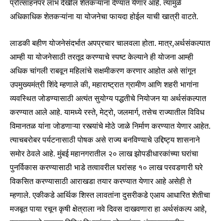
प्रोत्साहनपर लाभ देखील शेतकऱ्यांना देण्यात येणार आहे. त्यामुळे
अधिकाधिक शेतकऱ्यांना या योजनेचा फायदा होईल याची खात्री वाटते.
लाडकी बहीण योजनेसंदर्भात अपप्रचार चालवला होता. मात्र,अर्थसंकल्पात
आम्ही या योजनेसाठी तरतूद करण्याचे स्पष्ट केल्याने ही योजना आम्ही
अधिक चांगली राबवून महिलांचे सक्षमीकरण करणार आहोत असे सांगून
उपमुख्यमंत्री शिंदे म्हणाले की, महाराष्ट्रात ग्रामीण आणि शहरी भागांना
व्यवस्थित जोडण्यासाठी अत्यंत सुयोग्य पद्धतीचे नियोजन या अर्थसंकल्पात
करण्यात आले आहे. यामध्ये रस्ते, मेट्रो, जलमार्ग, तसेच राज्यातील विविध
विमानतळ यांना जोडणाऱ्या रस्त्यांचे मोठे जाळे निर्माण करण्यात येणार आहेत.
त्याचबरोबर पर्यटनासाठी पोषक असे राज्य बनविण्याचे उद्दिष्ट्य शासनाने
समोर ठेवले आहे. मुंबई महानगरातील २० लाख झोपडीधारकांच्या घरांचा
पुनर्विकास करण्यासाठी भाडे तत्वावरील घरांसह १० लाख परवडणारी घरे
विकसित करण्यासाठी आराखडा तयार करण्यात येणार आहे असेही ते
म्हणाले. एकीकडे आर्थिक शिस्त लावतांना दुसरीकडे एआय आधारित शेतीचा
मजबूत पाया रचून कृषी क्षेत्राला नवे दिवस दाखवणारा हा अर्थसंकल्प आहे,