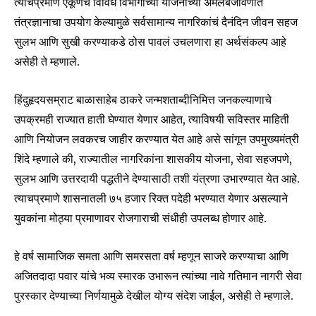
त्याचप्रमाणे एकूणच विविध विभागांच्या योजनांच्या अंमलबजावणीत
तंत्रज्ञानाचा उपयोग केल्यामुळे सर्वसामान्य नागरिकांचं दैनंदिन जीवन सहज
Join our community of
सुलभ आणि सुखी करण्याकडे ठोस पावलं उचलणारा हा अर्थसंकल्प आहे
SUBSCRIBERS and be part of the
असेही ते म्हणाले.
conversation.
To subscribe, simply enter your email address on our website
हिंदुहृदयसम्राट बाळासाहेब ठाकरे जन्मशताब्दीनिमित्त जनकल्याणाचे
or click the subscribe button below. Don't worry, we respect
उपक्रमही राज्यात हाती घेण्यात येणार आहेत, त्याविषयी सविस्तर माहिती
your privacy and won't spam your inbox. Your information is
आणि नियोजन लवकरच जाहीर करण्यात येत आहे असे सांगून उपमुख्यमंत्री
safe with us.
शिंदे म्हणाले की, राज्यातील नागरिकांना शासकीय योजना, सेवा सहजपणे,
सुलभ आणि उत्तरदायी पद्धतीने देण्यासाठी तशी यंत्रणा उभारण्यात येत आहे.
त्याचप्रमाणे शासनातली ७५ हजार रिक्त पदेही भरण्यात येणार असल्याने
युवकांना मोठ्या प्रमाणावर रोजगाराची संधीही उपलब्ध होणार आहे.
SUBSCRIBE
हे वर्ष सामाजिक समता आणि समरसता वर्ष म्हणून साजरे करण्याचा आणि
I've read and accept the
Privacy Policy
.
अजितदादा पवार यांचे भव्य स्मारक उभारून त्यांच्या नावे गतिमान नागरी सेवा
पुरस्कार देण्याच्या निर्णयामुळे देखील योग्य संदेश जाईल, असेही ते म्हणाले.