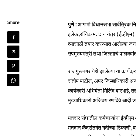
Share
पुणे :
आगामी विधानसभा सार्वत्रिक 
इलेक्ट्रॉनिक मतदान यंत्र (ईव्हीएम)
Join our commu
त्यासाठी तयार करण्यात आलेल्या जन
SUBSCRIBERS an
उपमुख्यमंत्री तथा जिल्ह्याचे पालकम
of the conversa
राजगुरूनगर येथे झालेल्या या कार्यक
To subscribe, simply enter your e
संतोष पाटील, अपर जिल्हाधिकारी अज
the subscribe button below. Don'
won't spam your inbox. Your infor
कार्यकारी अभियंता मिलिंद बारभाई, 
मुख्याधिकारी अजिंक्य रणदिवे आदी उ
मतदार संघातील कर्मचाऱ्यांना ईव्हीएम आण
मतदान केंद्रांतर्गत गर्दीच्या ठिकाणी,
6,300
Fans