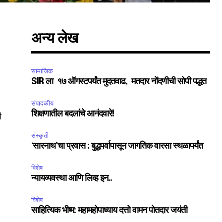
अन्य लेख
सामाजिक
SIR ला १७ ऑगस्टपर्यंत मुदतवाढ, मतदार नोंदणीची सोपी पद्धत
संपादकीय
SUBSCRIBE
शिक्षणातील बदलांचे आनंदवारे!
ी
संस्कृती
ccept the
Privacy Policy
.
‘सारनाथ’चा प्रवास : बुद्धपर्वापासून जागतिक वारसा स्थळापर्यंत
विशेष
न्यायव्यवस्था आणि लिव्ह इन..
विशेष
साहित्यिक भीष्म: महामहोपाध्याय दत्तो वामन पोतदार जयंती
75
Followers