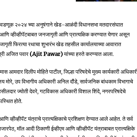
निवडणूक २०२४ च्या अनुषंगाने खेड-आळंदी विधानसभा मतदारसंघात
 आणि व्हीव्हीपॅटबाबत जनजागृती आणि प्रात्यक्षिक करण्यात येणार असून
nity of
जागृती फिरत्या रथाचा शुभारंभ खेड तहसील कार्यालयाच्या आवारात
d be part
ंत्री अजित पवार
(Ajit Pawar)
यांच्या हस्ते करण्यात आला.
tion.
्रमास आमदार दिलीप मोहिते पाटील, जिल्हा परिषदेचे मुख्य कार्यकारी अधिकार
mail address on our website or click
य मोरे, उप विभागीय अधिकारी अनिल दौंडे, सार्वजनिक बांधकाम विभागाचे
t worry, we respect your privacy and
I've read and a
mation is safe with us.
तहसीलदार ज्योती देवरे, गटविकास अधिकारी विशाल शिंदे, नगरपरिषदेचे
पस्थित होते.
ि व्हीव्हीपॅट यंत्राचे प्रात्यक्षिकाचे प्रशिक्षण देण्यात आले आहेत. ते सर्व
 बाजारपेठ, मॉल आदी ठिकाणी ईव्हीएम आणि व्हीव्हीपॅट यंत्राबाबत प्रात्यक्षिके
32,111
Followers