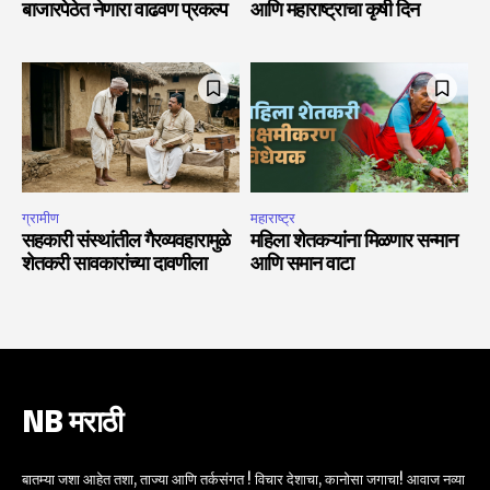
बाजारपेठेत नेणारा वाढवण प्रकल्प
आणि महाराष्ट्राचा कृषी दिन
ग्रामीण
महाराष्ट्र
सहकारी संस्थांतील गैरव्यवहारामुळे
महिला शेतकऱ्यांना मिळणार सन्मान
शेतकरी सावकारांच्या दावणीला
आणि समान वाटा
NB मराठी
बातम्या जशा आहेत तशा, ताज्या आणि तर्कसंगत ! विचार देशाचा, कानोसा जगाचा! आवाज नव्या