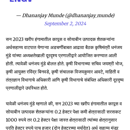
— Dhananjay Munde (@dhananjay_munde)
September 2, 2024
सन 2023 खरीप हंगामातील कापूस व सोयाबीन उत्पादक शेतकऱ्यांना
अर्थसहाय्य वाटपात येणाऱ्या अडचणींबाबत आढावा बैठक कृषिमंत्री धनंजय
Join our community of
मुंडे यांच्या अध्यक्षतेखाली दूरदृश्य प्रणालीद्वारे आयोजित करण्यात आली
SUBSCRIBERS and be part of the
होती. त्यावेळी धनंजय मुंडे बोलत होते. कृषी विभागाच्या सचिव जयश्री भोज,
conversation.
कृषी आयुक्त रविंद्र बिनवडे, कृषी संचालक विजयकुमार आवटे, माहिती व
तंत्रज्ञान विभागाचे अधिकारी आणि कृषी विभागाचे संबंधित अधिकारी दूरदृष्य
To subscribe, simply enter your email address on our website
प्रणालीद्वारे उपस्थित होते.
or click the subscribe button below. Don't worry, we respect
your privacy and won't spam your inbox. Your information is
safe with us.
यावेळी धनंजय मुंडे म्हणाले की, सन 2023 च्या खरीप हंगामातील कापूस व
सोयाबीन उत्पादक शेतकऱ्यांना 0.2 हेक्टर पेक्षा कमी क्षेत्रासाठी सरसकट
1000 रुपये तर 0.2 हेक्टर पेक्षा जास्त क्षेत्रासाठी त्यांच्या क्षेत्रानुसार
प्रति हेक्टर रुपये पाच हजार (दोन हेक्टरच्या मर्यादेत) अर्थ सहाय्य मंजूर