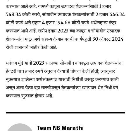
करण्यात आले आहे. यामध्ये कापूस उत्पादक शेतकऱ्यांसाठी 1 हजार
SUBSCRIBE
548.34 कोटी रुपये, सोयाबीन उत्पादक शेतकऱ्यांसाठी 2 हजार 646.34
कोटी रुपये असे एकूण 4 हजार 194.68 कोटी रुपये अर्थसहाय्य मंजूर
I've read and accept the
Privacy Policy
.
करण्यात आले आहे. खरीप हंगाम 2023 च्या कापूस व सोयाबीन उत्पादक
शेतकऱ्यांना मंजूर अर्थ सहाय्य देण्याबाबतची कार्यपद्धती 30 ऑगस्ट 2024
रोजी शासनाने जाहीर केली आहे.
6,300
32,111
75
Fans
Followers
Followers
धनंजय मुंडे यांनी 2023 सालच्या सोयाबीन व कापूस उत्पादक शेतकऱ्यांना
हेक्टरी पाच हजार रुपये अनुदान देण्याची घोषणा केली होती; त्यानुसार
नुकत्याच झालेल्या अर्थसंकल्पात यासाठी निधीची तरतूद करण्यात आली
असून आता येत्या दहा तारखेपासून शेतकऱ्यांच्या खात्यावर थेट निधी वर्ग
करण्यास सुरुवात होणार आहे.
Team NB Marathi