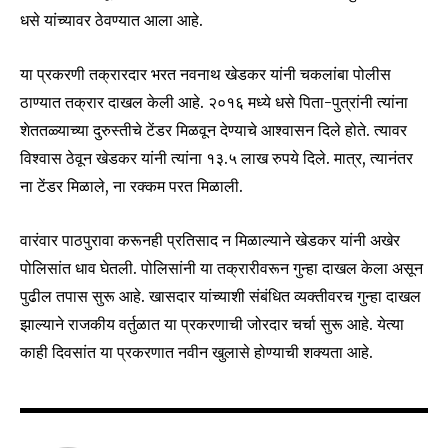
धसे यांच्यावर ठेवण्यात आला आहे.
या प्रकरणी तक्रारदार भरत नवनाथ खेडकर यांनी चकलांबा पोलीस
ठाण्यात तक्रार दाखल केली आहे. २०१६ मध्ये धसे पिता-पुत्रांनी त्यांना
शेततळ्याच्या दुरुस्तीचे टेंडर मिळवून देण्याचे आश्वासन दिले होते. त्यावर
विश्वास ठेवून खेडकर यांनी त्यांना १३.५ लाख रुपये दिले. मात्र, त्यानंतर
ना टेंडर मिळाले, ना रक्कम परत मिळाली.
Join our community of
वारंवार पाठपुरावा करूनही प्रतिसाद न मिळाल्याने खेडकर यांनी अखेर
SUBSCRIBERS and be part of the
पोलिसांत धाव घेतली. पोलिसांनी या तक्रारीवरून गुन्हा दाखल केला असून
conversation.
पुढील तपास सुरू आहे. खासदार यांच्याशी संबंधित व्यक्तीवरच गुन्हा दाखल
To subscribe, simply enter your email address on our website
झाल्याने राजकीय वर्तुळात या प्रकरणाची जोरदार चर्चा सुरू आहे. येत्या
or click the subscribe button below. Don't worry, we respect
काही दिवसांत या प्रकरणात नवीन खुलासे होण्याची शक्यता आहे.
your privacy and won't spam your inbox. Your information is
safe with us.