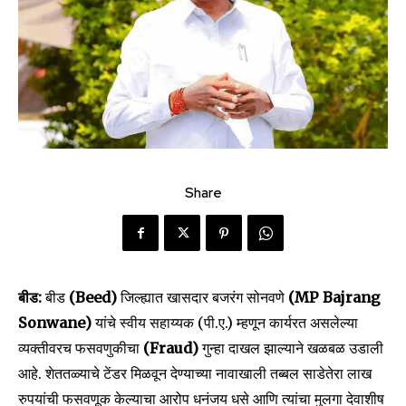
Share
बीड:
बीड
(Beed)
जिल्ह्यात खासदार बजरंग सोनवणे
(MP Bajrang
Sonwane)
यांचे स्वीय सहाय्यक (पी.ए.) म्हणून कार्यरत असलेल्या
व्यक्तीवरच फसवणुकीचा
(Fraud)
गुन्हा दाखल झाल्याने खळबळ उडाली
आहे. शेततळ्याचे टेंडर मिळवून देण्याच्या नावाखाली तब्बल साडेतेरा लाख
रुपयांची फसवणूक केल्याचा आरोप धनंजय धसे आणि त्यांचा मुलगा देवाशीष