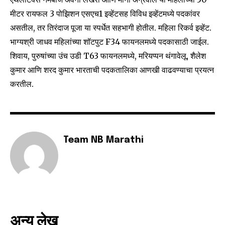
To subscribe, simply enter your email address on our website
or click the subscribe button below. Don't worry, we respect
मीटर रायफल 3 पोझिशन एसएच1 इव्हेंटसह विविध इव्हेंटमध्ये पदकांवर
your privacy and won't spam your inbox. Your information is
असतील, तर तिरंदाज पूजा या स्पर्धेत सहभागी होतील. महिला रिकर्व इव्हेंट.
safe with us.
भाग्यश्री जाधव महिलांच्या शॉटपुट F34 फायनलमध्ये पदकासाठी जाईल.
शिवाय, पुरुषांच्या उंच उडी T63 फायनलमध्ये, मरियप्पन थंगावेलू, शैलेश
कुमार आणि शरद कुमार भारताची पदकतालिका आणखी वाढवण्याचा प्रयत्न
करतील.
SUBSCRIBE
I've read and accept the
Privacy Policy
.
Team NB Marathi
6,300
32,111
75
Fans
Followers
Followers
अन्य लेख