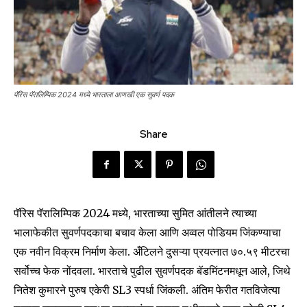
पॅरिस पॅरालिम्पिक 2024 मध्ये भारताला आणखी एक सुवर्ण पदक
Share
पॅरिस पॅरालिम्पिक 2024 मध्ये, भारताच्या सुमित आंतीलने त्याच्या
भालाफेकीत सुवर्णपदकाचा बचाव केला आणि अव्वल पोडियम जिंकण्याचा
एक नवीन विक्रम निर्माण केला. अँटिलने दुसऱ्या प्रयत्नात ७०.५९ मीटरचा
सर्वोच्च फेक नोंदवला. भारताचे पुढील सुवर्णपदक बॅडमिंटनमधून आले, जिथे
नितेश कुमारने पुरुष एकेरी SL3 स्पर्धा जिंकली. अंतिम फेरीत गतविजेत्या