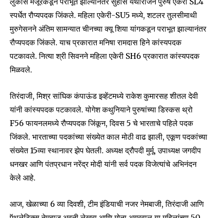
लुकास मजूरकडून पराभूत झाल्यानंतर सुहास यथीराजने पुरुष एकेरी SL4
स्पर्धेत रौप्यपदक जिंकले. महिला एकेरी-SU5 मध्ये, शटलर तुलसीमाथी
मुरुगेसनने अंतिम सामन्यात चीनच्या क्यू शिया यांगकडून पराभूत झाल्यानंतर
रौप्यपदक जिंकले. याच प्रकारात मनिषा रामदास हिने कांस्यपदक
पटकावले. नित्या श्री सिवनने महिला एकेरी SH6 प्रकारात कांस्यपदक
मिळवले.
तिरंदाजी, मिश्र सांघिक कंपाऊंड इव्हेंटमध्ये राकेश कुमारसह शीतल देवी
यांनी कांस्यपदक पटकावले. योगेश कथुनियाने पुरुषांच्या डिस्कस थ्रो
F56 फायनलमध्ये रौप्यपदक जिंकून, दिवस 5 चे भारताचे पहिले पदक
जिंकले. भारताच्या पदकांच्या संख्येत काल मोठी वाढ झाली, एकूण पदकांच्या
संख्येत 15व्या स्थानावर झेप घेतली. अध्यक्ष द्रौपदी मुर्मू, उपाध्यक्ष जगदीप
धनखर आणि पंतप्रधान नरेंद्र मोदी यांनी सर्व पदक विजेत्यांचे अभिनंदन
Join our community of
केले आहे.
SUBSCRIBERS and be part of the
conversation.
आज, खेळाच्या 6 व्या दिवशी, टीम इंडियाची नजर नेमबाजी, तिरंदाजी आणि
ऍथलेटिक्स नेमबाज अवनी लेखरा आणि मोना अग्रवाल या महिलांच्या 50