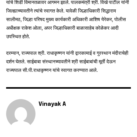
यांचे शिर्डी विमानतळावर आगमन झाले. पालकमंत्री श्री. विखे पाटील यांनी
I've read and accept the
Privacy Policy
.
जिल्ह्याच्यावतीने त्यांचे स्वागत केले. यावेळी जिल्हाधिकारी सिद्धाराम
सालीमठ, जिल्हा परिषद मुख्य कार्यकारी अधिकारी आशिष येरेकर, पोलीस
अधीक्षक राकेश ओला, अपर जिल्हाधिकारी बाळासाहेब कोळेकर आदी
उपस्थित होते.
6,300
32,111
75
Fans
Followers
Followers
दरम्यान, राज्यपाल श्री. राधाकृष्णन यांनी द्वारकामाई व गुरस्थान मंदीराचेही
दर्शन घेतले. साईबाबा संस्थानच्यावतीने श्री साईबाबांची मूर्ती देऊन
राज्यपाल सी.पी.राधाकृष्णन यांचे स्वागत करण्यात आले.
Vinayak A