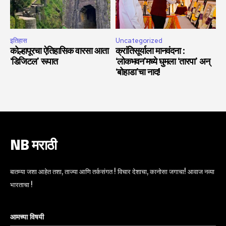
इतिहास
Uncategorized
कोल्हापूरचा ऐतिहासिक वारसा आता
क्रांतिसूर्याला मानवंदना :
‘डिजिटल’ रूपात
‘लोकभवन’मध्ये घुमला ‘तारपा’ अन्
‘बोहाडा’चा नाद!
NB मराठी
बातम्या जशा आहेत तशा, ताज्या आणि तर्कसंगत ! विचार देशाचा, कानोसा जगाचा! आवाज नव्या
भारताचा !
आमच्या विषयी