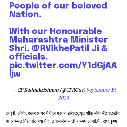
People of our beloved
Nation.
With our Honourable
Maharashtra Minister
Join our community of
SUBSCRIBERS and be part of the
Shri.
@RVikhePatil
Ji &
conversation.
officials.
pic.twitter.com/Y1dGjAA
To subscribe, simply enter your email address on our website
or click the subscribe button below. Don't worry, we respect
Ijw
your privacy and won't spam your inbox. Your information is
safe with us.
— CP Radhakrishnan (@CPRGuv)
September 19,
2024
तत्पूर्वी, लोणी, अहमदनगर येथील प्रवरा इन्स्टिट्यूट ऑफ मॅनेजमेंट स्टडीज
या अभिमत विद्यापीठाच्या दीक्षांत समारंभासाठी राज्यपाल सी.पी. राधाकृष्ण
SUBSCRIBE