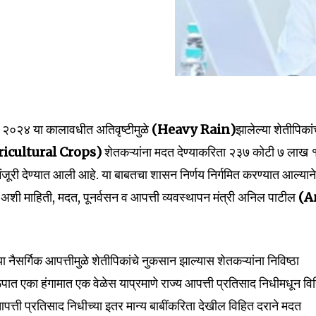
, २०२४ या कालावधीत अतिवृष्टीमुळे
(Heavy Rain)
झालेल्या शेतीपिकांच
icultural Crops)
शेतकऱ्यांना मदत देण्याकरिता २३७ कोटी ७ लाख 
ूरी देण्यात आली आहे. या बाबतचा शासन निर्णय निर्गमित करण्यात आल्यान
 अशी माहिती, मदत, पूनर्वसन व आपत्ती व्यवस्थापन मंत्री अनिल पाटील
(A
nity of
d be part
ा नैसर्गिक आपत्तीमुळे शेतीपिकांचे नुकसान झाल्यास शेतकऱ्यांना निविष्ठा
tion.
एका हंगामात एक वेळेस याप्रमाणे राज्य आपत्ती प्रतिसाद निधीमधून वि
mail address on our website or click
 आपत्ती प्रतिसाद निधीच्या इतर मान्य बाबींकरिता देखील विहित दराने मदत