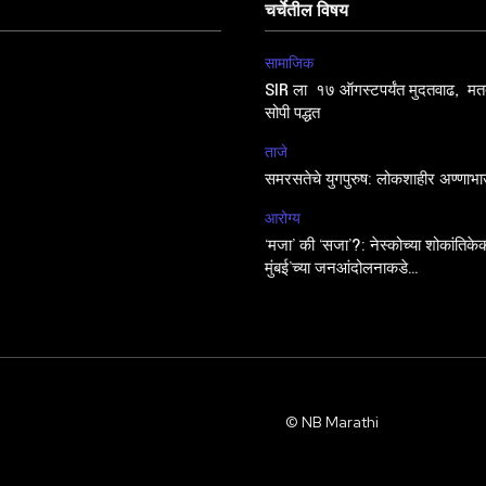
चर्चेतील विषय
सामाजिक
SIR ला १७ ऑगस्टपर्यंत मुदतवाढ, मतद
सोपी पद्धत
ताजे
समरसतेचे युगपुरुष: लोकशाहीर अण्णाभा
आरोग्य
‘मजा’ की ‘सजा’?: नेस्कोच्या शोकांतिकेक
मुंबई’च्या जनआंदोलनाकडे…
© NB Marathi