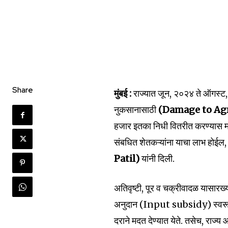
Share
मुंबई :
राज्यात जून, २०२४ ते ऑगस्ट
नुकसानासाठी
(Damage to Agr
हजार इतका निधी वितरीत करण्यास मंज
संबधित शेतकऱ्यांना याचा लाभ होईल,
Join our commu
Patil)
यांनी दिली.
SUBSCRIBERS an
अतिवृष्टी, पूर व चक्रीवादळ यासारख्य
of the conversa
अनुदान (Input subsidy) स्वरूपात 
To subscribe, simply enter your e
दराने मदत देण्यात येते. तसेच, राज्य