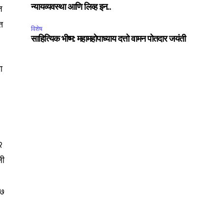
ccept the
Privacy Policy
.
ज
न्यायव्यवस्था आणि लिव्ह इन..
त
विशेष
साहित्यिक भीष्म: महामहोपाध्याय दत्तो वामन पोतदार जयंती
ा
75
Followers
२
ली
३७