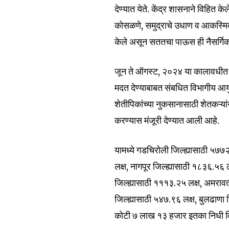
the subscribe button below. Don'
देण्यात येते. केंद्र शासनाने विहित क
won't spam your inbox. Your infor
कोसळणे, समुद्राचे उधाण व आकस्मिक 
केले असून सततचा पाऊस ही नैसर्गि
जून ते ऑगस्ट, २०२४ या कालावधीत विव
6,300
मदत देण्याबाबत संबधित विभागीय आयुक
Fans
शेतीपिकांच्या नुकसानासाठी शेतकऱ्
करण्यास मंजूरी देण्यात आली आहे.
यामध्ये गडचिरोली जिल्ह्यासाठी ५७७२.
लक्ष, नागपूर जिल्ह्यासाठी १८३६.५६ ल
जिल्ह्यासाठी १११३.२५ लक्ष, अमरावत
जिल्ह्यासाठी ५४७.९६ लक्ष, बुलढाणा
कोटी ७ लाख १३ हजार इतका निधी वि