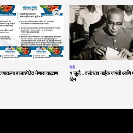
शेती
जगातल्या बाजारपेठेत नेणारा वाढवण
१ जुलै… वसंतराव नाईक जयंती आणि महा
दिन