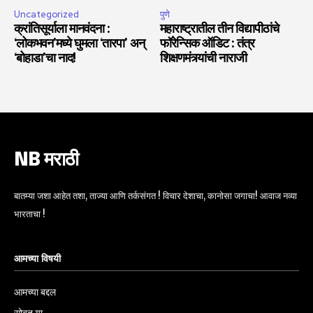
Uncategorized
पुणे
क्रांतिसूर्याला मानवंदना :
महाराष्ट्रातील तीन विद्यापीठांचे
‘लोकभवन’मध्ये घुमला ‘तारपा’ अन्
फॉरेन्सिक ऑडिट : तंत्र
‘बोहाडा’चा नाद!
शिक्षणमंत्र्यांची नाराजी
NB मराठी
बातम्या जशा आहेत तशा, ताज्या आणि तर्कसंगत ! विचार देशाचा, कानोसा जगाचा! आवाज नव्या
भारताचा !
आमच्या विषयी
आमच्या बद्दल