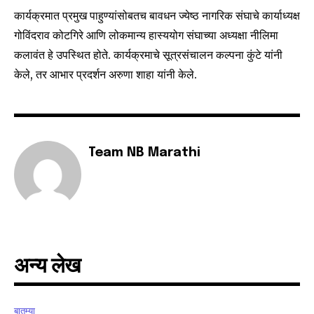
or click the subscribe button below. Don't worry, we respect
your privacy and won't spam your inbox. Your information is
कार्यक्रमात प्रमुख पाहुण्यांसोबतच बावधन ज्येष्ठ नागरिक संघाचे कार्याध्यक्ष
safe with us.
गोविंदराव कोटगिरे आणि लोकमान्य हास्ययोग संघाच्या अध्यक्षा नीलिमा
कलावंत हे उपस्थित होते. कार्यक्रमाचे सूत्रसंचालन कल्पना कुंटे यांनी
केले, तर आभार प्रदर्शन अरुणा शाहा यांनी केले.
SUBSCRIBE
Team NB Marathi
I've read and accept the
Privacy Policy
.
6,300
32,111
75
Fans
Followers
Followers
अन्य लेख
बातम्या