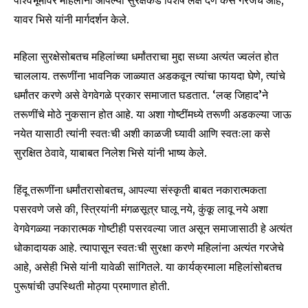
पार्श्वभूमीवर महिलांना आपल्या सुरक्षेकडे विशेष लक्ष देणे कसे गरजेचे आहे,
यावर भिसे यांनी मार्गदर्शन केले.
महिला सुरक्षेसोबतच महिलांच्या धर्मांतराचा मुद्दा सध्या अत्यंत ज्वलंत होत
चाललाय. तरूणींना भावनिक जाळ्यात अडकवून त्यांचा फायदा घेणे, त्यांचे
धर्मांतर करणे असे वेगवेगळे प्रकार समाजात घडतात. ‘लव्ह जिहाद’ने
तरूणींचे मोठे नुकसान होत आहे. या अशा गोष्टींमध्ये तरूणी अडकल्या जाऊ
नयेत यासाठी त्यांनी स्वतःची अशी काळजी घ्यावी आणि स्वतःला कसे
सुरक्षित ठेवावे, याबाबत निलेश भिसे यांनी भाष्य केले.
हिंदू तरूणींना धर्मांतरासोबतच, आपल्या संस्कृती बाबत नकारात्मकता
पसरवणे जसे की, स्त्रियांनी मंगळसूत्र घालू नये, कुंकू लावू नये अशा‌
वेगवेगळ्या नकारात्मक गोष्टीही पसरवल्या जात असून समाजासाठी हे अत्यंत
Join our community of
SUBSCRIBERS and be part of the
धोकादायक आहे. त्यापासून स्वतःची सुरक्षा करणे महिलांना अत्यंत गरजेचे
conversation.
आहे, असेही भिसे यांनी यावेळी सांगितले. या कार्यक्रमाला महिलांसोबतच
पुरूषांची उपस्थिती मोठ्या प्रमाणात होती.
To subscribe, simply enter your email address on our website