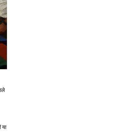
Followers
आले
ी या