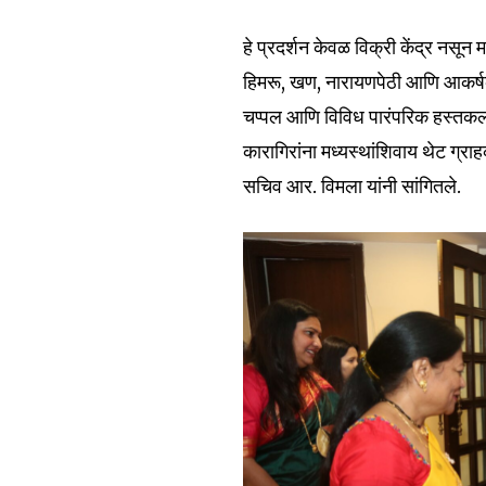
हे प्रदर्शन केवळ विक्री केंद्र नसून
हिमरू, खण, नारायणपेठी आणि आकर्षक ह
चप्पल आणि विविध पारंपरिक हस्तकला व
Join our commu
कारागिरांना मध्यस्थांशिवाय थेट ग्रा
SUBSCRIBERS an
सचिव आर. विमला यांनी सांगितले.
of the conversa
To subscribe, simply enter your e
the subscribe button below. Don'
won't spam your inbox. Your infor
6,300