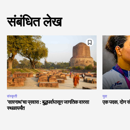
संबंधित लेख
संस्कृती
युवा
‘सारनाथ’चा प्रवास : बुद्धपर्वापासून जागतिक वारसा
एक पदक, दोन सं
स्थळापर्यंत