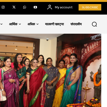
My account
SUBSCRIBE
आर्थिक
अधिक
मालवणी खवट्या
संपादकीय