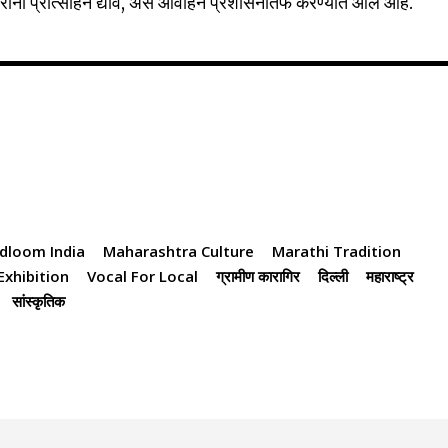
रांना प्रोत्साहन द्यावे, असे आवाहन प्रशासनातर्फे करण्यात आले आहे.
dloom India
Maharashtra Culture
Marathi Tradition
Exhibition
Vocal For Local
ग्रामीण कारागिर
दिल्ली
महाराष्ट्र
सांस्कृतिक