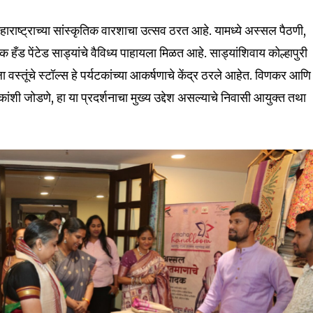
 महाराष्ट्राच्या सांस्कृतिक वारशाचा उत्सव ठरत आहे. यामध्ये अस्सल पैठणी,
ँड पेंटेड साड्यांचे वैविध्य पाहायला मिळत आहे. साड्यांशिवाय कोल्हापुरी
स्तूंचे स्टॉल्स हे पर्यटकांच्या आकर्षणाचे केंद्र ठरले आहेत. विणकर आणि
nity of
हकांशी जोडणे, हा या प्रदर्शनाचा मुख्य उद्देश असल्याचे निवासी आयुक्त तथा
d be part
tion.
mail address on our website or click
t worry, we respect your privacy and
I've read and a
mation is safe with us.
32,111