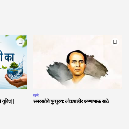
ताजे
 युक्ति||
समरसतेचे युगपुरुष: लोकशाहीर अण्णाभाऊ साठे