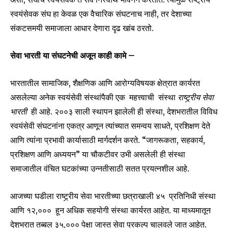
स्वयंसेवक संघ हा केवळ एक वैचारिक संघटनाच नाही, तर देशाच्या
संकटसमयी समाजाला आधार देणारा दृढ खांब ठरतो.
सेवा भारती या संघटनेची अजून काही कामे –
भारतातील सामाजिक, शैक्षणिक आणि आरोग्यविषयक क्षेत्रात कार्यरत
Join our community of
असलेल्या अनेक स्वयंसेवी संस्थांपैकी एक महत्त्वाची संस्था
राष्ट्र्रीय सेवा
SUBSCRIBERS and be part of the
भारती
ही आहे. २००३ साली स्थापन झालेली ही संस्था, देशभरातील विविध
conversation.
स्वयंसेवी संघटनांना एकत्र आणून त्यांच्यात समन्वय साधते, प्रशिक्षण देते
To subscribe, simply enter your email address on our website
आणि त्यांना प्रभावी कार्यासाठी मार्गदर्शन करते. “जागरूकता, सहकार्य,
or click the subscribe button below. Don't worry, we respect
प्रशिक्षण आणि अध्ययन” या चौकटीवर उभी असलेली ही संस्था
your privacy and won't spam your inbox. Your information is
safe with us.
समाजातील वंचित घटकांच्या उन्नतीसाठी सतत प्रयत्नशील आहे.
आजच्या घडीला राष्ट्र्रीय सेवा भारतीच्या छत्राखाली ४५ प्रतिनिधी संस्था
आणि १२,००० हून अधिक सहयोगी संस्था कार्यरत आहेत. या माध्यमातून
देशभरात तब्बल ३५,००० पेक्षा जास्त सेवा प्रकल्प चालवले जात आहेत.