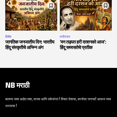
विशेष
मनोरंजन
जागतिक जनजातीय दिन: भारतीय
‘मन तड़पत हरी दरशनको आज’:
हिंदू संस्कृतीचे अभिन्न अंग
हिंदू समरसतेचे प्रतीक
NB मराठी
बातम्या जशा आहेत तशा, ताज्या आणि तर्कसंगत ! विचार देशाचा, कानोसा जगाचा! आवाज नव्या
भारताचा !