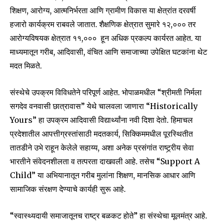
SUBSCRIBE
शिक्षण, आरोग्य, आत्मनिर्भरता आणि ग्रामीण विकास या क्षेत्रांत दरवर्षी
हजारो कार्यक्रम राबवले जातात. शैक्षणिक क्षेत्रात सुमारे १२,००० तर
I've read and accept the
Privacy Policy
.
आरोग्यविषयक क्षेत्रात ११,००० हून अधिक प्रकल्प कार्यरत आहेत. या
माध्यमातून गरीब, आदिवासी, वंचित आणि समाजाच्या उपेक्षित घटकांना थेट
मदत मिळते.
6,300
32,111
75
Fans
Followers
Followers
संस्थेचे उपक्रम विविधतेने परिपूर्ण आहेत. भोपाळमधील “श्रीमती निर्मला
सगदेव वनवासी छात्रावास” येथे चालवला जाणारा “Historically
Yours” हा उपक्रम आदिवासी विद्यार्थ्यांना नवी दिशा देतो. हिमाचल
प्रदेशातील आपत्तीग्रस्तांसाठी मदतकार्य, सिक्किममधील पूरस्थितीत
तातडीने उभे राहून केलेले सहाय्य, अशा अनेक प्रसंगांत राष्ट्र्रीय सेवा
भारतीने संवेदनशीलता व तत्परता दाखवली आहे. तसेच “Support A
Child” या अभियानातून गरीब मुलांना शिक्षण, मानसिक आधार आणि
सामाजिक संरक्षण देण्याचे कार्यही सुरू आहे.
“स्वास्थ्यदायी समाजातूनच राष्ट्र बळकट होते” हा संस्थेचा मूलमंत्र आहे.