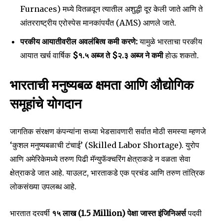
Furnaces) मध्ये वितळवून त्यातील अशुद्धी दूर केली जाते आणि ते
आंतरराष्ट्रीय एरोस्पेस मानकांपर्यंत (AMS) आणले जाते.
परकीय आयातीवरील अवलंबित्व कमी करणे:
यामुळे भारताचा परकीय
आयात खर्च वार्षिक
$१.५ अब्ज ते $२.३ अब्ज ने कमी
होऊ शकतो.
भारताची मनुष्यबळ क्षमता आणि औद्योगिक
समूहांचे योगदान
जागतिक संरक्षण कंपन्यांना सध्या भेडसावणारी सर्वात मोठी समस्या म्हणजे
‘कुशल मनुष्यबळाची टंचाई’ (Skilled Labor Shortage). युरोप
आणि अमेरिकेमध्ये तरुण पिढी मॅन्युफॅक्चरिंग क्षेत्राकडे न वळता सेवा
क्षेत्राकडे जात आहे. याउलट, भारताकडे एक प्रचंड आणि तरुण तांत्रिक
लोकसंख्या उपलब्ध आहे.
भारतात दरवर्षी
१५ लाख (1.5 Million) पेक्षा जास्त इंजिनिअर्स
पदवी