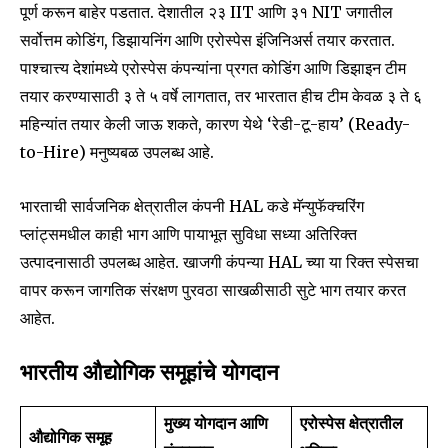
पूर्ण करून बाहेर पडतात. देशातील २३ IIT आणि ३१ NIT जगातील
सर्वोत्तम कोडिंग, डिझायनिंग आणि एरोस्पेस इंजिनिअर्स तयार करतात.
पाश्चात्त्य देशांमध्ये एरोस्पेस कंपन्यांना प्रगत कोडिंग आणि डिझाइन टीम
तयार करण्यासाठी ३ ते ५ वर्षे लागतात, तर भारतात हीच टीम केवळ ३ ते ६
महिन्यांत तयार केली जाऊ शकते, कारण येथे ‘रेडी-टू-हाय’ (Ready-
to-Hire) मनुष्यबळ उपलब्ध आहे.
भारताची सार्वजनिक क्षेत्रातील कंपनी HAL कडे मॅन्युफॅक्चरिंग
प्लांट्समधील काही भाग आणि पायाभूत सुविधा सध्या अतिरिक्त
उत्पादनासाठी उपलब्ध आहेत. खाजगी कंपन्या HAL च्या या रिक्त स्पेसचा
वापर करून जागतिक संरक्षण पुरवठा साखळीसाठी सुटे भाग तयार करत
आहेत.
भारतीय औद्योगिक समूहांचे योगदान
मुख्य योगदान आणि
एरोस्पेस क्षेत्रातील
औद्योगिक समूह