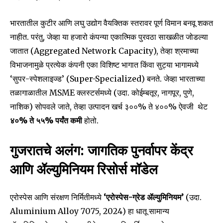
भारतातील कुटीर आणि लघु उद्योग वैयक्तिक स्तरावर पूर्ण विमान बनवू शकत
नाहीत. परंतु, जेव्हा या हजारो कंपन्या एकात्मिक पुरवठा साखळीत जोडल्या
जातात (Aggregated Network Capacity), तेव्हा श्रमाच्या
विभाजनामुळे प्रत्येक कंपनी एका विशिष्ट भागात किंवा सुट्या भागामध्ये
‘सुपर-स्पेशलाइज्ड’ (Super-Specialized) बनते. जेव्हा भारताच्या
तळागाळातील MSME क्लस्टर्समध्ये (उदा. कोईम्बतूर, नागपूर, पुणे,
नाशिक) सोपवले जाते, तेव्हा उत्पादन खर्च ३००% ते ४००% ऐवजी थेट
४०% ते ५५% पर्यंत कमी
होतो.
गुजरातचे अलंग: जागतिक पुनर्वापर केंद्र
आणि ॲल्युमिनियम रिसोर्स मॉडेल
एरोस्पेस आणि संरक्षण निर्मितीमध्ये
‘एरोस्पेस-ग्रेड ॲल्युमिनियम’
(उदा.
Aluminium Alloy 7075, 2024) हा धातू सामान्य