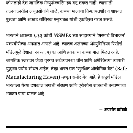
कोणताही देश जागतिक मॅन्युफॅक्चरिंग हब बनू शकत नाही. त्यासाठी
तळागाळातील लघुउद्योगांचे जाळे, कच्च्या मालाचा किफायतशीर व शाश्वत
पुरवठा आणि अफाट तांत्रिक मनुष्यबळ यांची एकत्रित गरज असते.
भारताने आपल्या ६.३३ कोटी MSMEs च्या साहाय्याने ‘श्रमाचे विभाजन’
यशस्वीरीत्या अमलात आणले आहे. त्यातच अलंगच्या ॲल्युमिनियम रिसोर्स
मॉडेलमुळे देशाला स्वस्त, प्रगत आणि हक्काचा कच्चा माल मिळत आहे.
जागतिक स्तरावर जेव्हा प्रगत अर्थव्यवस्था चीन आणि अमेरिकेच्या व्यापारी
युद्धाला पर्याय शोधत आहेत, तेव्हा भारत एक ‘सुरक्षित औद्योगिक बेट’ (Safe
Manufacturing Haven) म्हणून समोर येत आहे. हे संपूर्ण मॉडेल
भारताला येत्या दशकात जगाची संरक्षण आणि एरोस्पेस राजधानी बनवण्याचा
भक्कम पाया घालत आहे.
–
अपरांत कांबळे