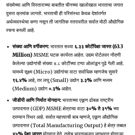
संख्येच्या आणि विस्ताराच्या बाबतीत चीनच्या खालोखाल भारताचा जगात
दुसरा क्रमांक लागतो. भारताची ही परिसंस्था केवळ देशांतर्गत
अर्थव्यवस्थेचा कणा नसून ती जागतिक स्तरावरील सर्वात मोठी औद्योगिक
रचना बनली आहे.
संख्या आणि वर्गीकरण:
भारतात सध्या
६.३३ कोटींपेक्षा जास्त (63.3
Million)
MSME घटक कार्यरत आहेत. उद्यम पोर्टलवर नोंदणी
केलेल्या उद्योगांची संख्या ४.८ कोटींच्या टप्पा ओलांडून पुढे गेली आहे.
यामध्ये सूक्ष्म (Micro) उद्योगांचा वाटा सर्वाधिक म्हणजेच सुमारे
९६.४%
आहे, तर लघु (Small) उद्योग
३.३%
आणि मध्यम
(Medium) उद्योग
०.३%
आहेत.
जीडीपी आणि निर्यात योगदान:
भारताच्या एकूण ढोबळ राष्ट्रीय
उत्पादनात (GDP) MSME क्षेत्राचा वाटा
३०% ते ३१%
च्या
दरम्यान स्थिर आहे. सर्वात महत्त्वाची बाब म्हणजे, एकूण औद्योगिक
उत्पादनात (Total Manufacturing Output) हे क्षेत्र तब्बल
४५% पेक्षा जास्त
योगदान देते. तसेच भारताकडून जगभरात होणाऱ्या