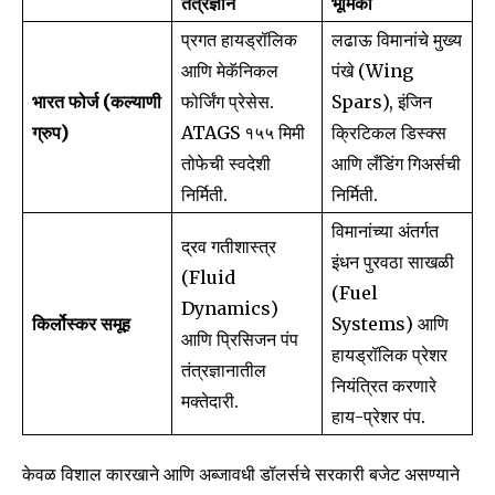
तंत्रज्ञान
भूमिका
प्रगत हायड्रॉलिक
लढाऊ विमानांचे मुख्य
आणि मेकॅनिकल
पंखे (Wing
भारत फोर्ज (कल्याणी
फोर्जिंग प्रेसेस.
Spars), इंजिन
ग्रुप)
ATAGS १५५ मिमी
क्रिटिकल डिस्क्स
तोफेची स्वदेशी
आणि लँडिंग गिअर्सची
निर्मिती.
निर्मिती.
विमानांच्या अंतर्गत
द्रव गतीशास्त्र
इंधन पुरवठा साखळी
(Fluid
(Fuel
Dynamics)
किर्लोस्कर समूह
Systems) आणि
आणि प्रिसिजन पंप
हायड्रॉलिक प्रेशर
तंत्रज्ञानातील
नियंत्रित करणारे
मक्तेदारी.
हाय-प्रेशर पंप.
केवळ विशाल कारखाने आणि अब्जावधी डॉलर्सचे सरकारी बजेट असण्याने