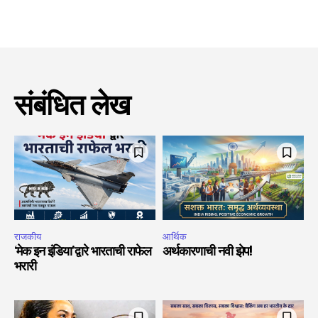
संबंधित लेख
राजकीय
आर्थिक
‘मेक इन इंडिया’द्वारे भारताची राफेल
अर्थकारणाची नवी झेप!
भरारी