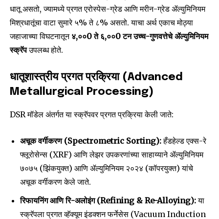
धातू असतो, ज्यामध्ये प्रगत एरोस्पेस-ग्रेड आणि मरीन-ग्रेड ॲल्युमिनियम
To subscribe, simply enter your email address on our website
or click the subscribe button below. Don't worry, we respect
मिश्रधातूंचा वाटा सुमारे ५% ते ८% असतो. याचा अर्थ एकाच मोठ्या
your privacy and won't spam your inbox. Your information is
जहाजाच्या विघटनातून
४,००0 ते ६,००0 टन उच्च-गुणवत्तेचे ॲल्युमिनियम
safe with us.
स्क्रॅप
उपलब्ध होते.
धातूशास्त्रीय प्रगत प्रक्रिया (Advanced
Metallurgical Processing)
SUBSCRIBE
DSR मॉडेल अंतर्गत या स्क्रॅपवर प्रगत प्रक्रिया केली जाते:
I've read and accept the
Privacy Policy
.
अचूक वर्गीकरण (Spectrometric Sorting):
हँडहेल्ड एक्स-रे
फ्लूरोसेन्स (XRF) आणि लेझर उपकरणांच्या साहाय्याने ॲल्युमिनियम
७०७५ (झिंकयुक्त) आणि ॲल्युमिनियम २०२४ (कॉपरयुक्त) यांचे
6,300
32,111
75
अचूक वर्गीकरण केले जाते.
Fans
Followers
Followers
रिफायनिंग आणि रि-अलोइंग (Refining & Re-Alloying):
या
स्क्रॅपला प्रगत व्हॅक्यूम इंडक्शन फर्नेसेस (Vacuum Induction