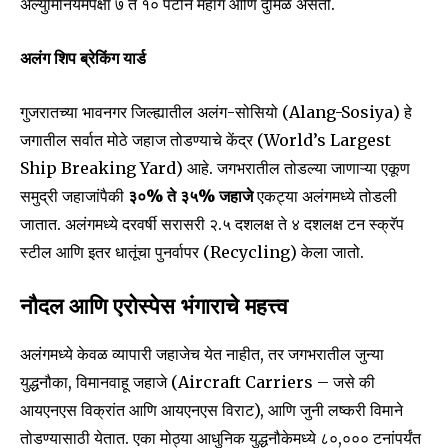
ॲल्युमिनियमपेक्षा ७ ते १० पटीने महाग आणि दुर्मिळ असतो.
अलंग शिप ब्रेकिंग यार्ड
गुजरातच्या भावनगर जिल्ह्यातील अलंग-सोसियो (Alang-Sosiya) हे
जगातील सर्वात मोठे जहाज तोडण्याचे केंद्र (World’s Largest
Ship Breaking Yard) आहे. जगभरातील तोडल्या जाणाऱ्या एकूण
समुद्री जहाजांपैकी
३०% ते ३५% जहाजे
एकट्या अलंगमध्ये तोडली
जातात. अलंगमध्ये दरवर्षी सरासरी २.५ दशलक्ष ते ४ दशलक्ष टन स्क्रॅप
स्टील आणि इतर धातूंचा पुनर्वापर (Recycling) केला जातो.
नौदल आणि एरोस्पेस भंगाराचे महत्त्व
अलंगमध्ये केवळ व्यापारी जहाजेच येत नाहीत, तर जगभरातील जुन्या
Join our community of
युद्धनौका, विमानवाहू जहाजे (Aircraft Carriers – जसे की
SUBSCRIBERS and be part of the
आयएनएस विक्रांत आणि आयएनएस विराट), आणि जुनी लष्करी विमाने
conversation.
तोडण्यासाठी येतात. एका मोठ्या आधुनिक युद्धनौकेमध्ये ८०,००० टनांपर्यंत