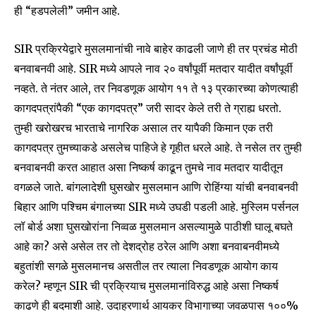
ही “हडपलेली” जमीन आहे.
SIR प्रक्रियेद्वारे मुसलमानांची नावे बाहेर काढली जाणे ही तर प्रचंड मोठी
बनवाबनवी आहे. SIR मध्ये आपले नाव २० वर्षांपूर्वी मतदार यादीत वर्षांपूर्वी
नव्हते. ते नंतर आले, तर निवडणूक आयोग ११ ते १३ प्रकारच्या कोणत्याही
कागदपत्रांपैकी “एक कागदपत्र” जरी सादर केले तरी ते ग्राह्य धरतो.
तुम्ही खरोखरच भारताचे नागरिक असाल तर यापैकी किमान एक तरी
कागदपत्र तुमच्याकडे असलेच पाहिजे हे गृहीत धरले आहे. ते नसेल तर तुम्ही
बनवाबनवी करत आहात असा निष्कर्ष काढून तुमचे नाव मतदार यादीतून
वगळले जाते. बांगलादेशी घुसखोर मुसलमान आणि रोहिंग्या यांची बनवाबनवी
बिहार आणि पश्चिम बंगालच्या SIR मध्ये उघडी पडली आहे. मुस्लिम पर्सनल
लॉ बोर्ड अशा घुसखोरांना निव्वळ मुसलमान असल्यामुळे पाठीशी घालू बघते
आहे का? असे असेल तर तो देशद्रोह ठरेल आणि अशा बनवाबनवीमध्ये
Join our community of
बहुतांशी सगळे मुसलमानच असतील तर त्याला निवडणूक आयोग काय
SUBSCRIBERS and be part of the
करेल? म्हणून SIR ची प्रक्रियाच मुसलमानांविरुद्ध आहे असा निष्कर्ष
conversation.
काढणे ही बदमाशी आहे. उदाहरणार्थ आयकर विभागाच्या जवळपास १००%