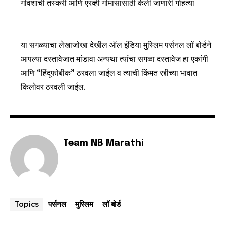
गोवंशाची तस्करी आणि एरव्ही गोमांसासाठी केली जाणारी गोहत्या
या सगळ्याचा लेखाजोखा देखील ऑल इंडिया मुस्लिम पर्सनल लॉ बोर्डने
आपल्या दस्तावेजात मांडावा अन्यथा त्यांचा सगळा दस्तावेज हा एकांगी
आणि “हिंदूफोबीक” ठरवला जाईल व त्याची किंमत रद्दीच्या भावात
किलोवर ठरवली जाईल.
Team NB Marathi
पर्सनल
मुस्लिम
लॉ बोर्ड
Topics