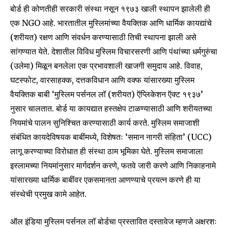
बोर्ड ही कोणतीही सरकारी संस्था नसून १९७३ खाली स्थापन झालेली ही
एक NGO आहे. भारतातील मुस्लिमांच्या वैयक्तिक आणि धार्मिक कायद्यांचे
(शरीयत) रक्षण आणि संवर्धन करण्यासाठी तिची स्थापना झाली असे
सांगण्यात येते. देशातील विविध मुस्लिम विचारसरणी आणि पंथांच्या धर्मगुरुंचा
(उलेमा) मिळून बनलेला एक प्रभावशाली खाजगी समुदाय आहे. विवाह,
घटस्फोट, वारसाहक्क, दत्तकविधान आणि वक्फ यांसारख्या मुस्लिम
वैयक्तिक बाबी ‘मुस्लिम पर्सनल लॉ (शरीयत) ऍप्लिकेशन ऍक्ट १९३७’
नुसार चालतात. बोर्ड या कायद्यात हस्तक्षेप टाळण्यासाठी आणि शरीयतच्या
नियमांचे पालन सुनिश्चित करण्यासाठी कार्य करते. मुस्लिम समाजाशी
संबंधित कायदेविषयक बाबींमध्ये, विशेषतः ‘समान नागरी संहिता’ (UCC)
लागू करण्याच्या विरोधात ही संस्था ठाम भूमिका घेते. मुस्लिम समाजाला
इस्लामच्या नियमांनुसार मार्गदर्शन करणे, फतवे जारी करणे आणि निकाहनामे
यांसारख्या धार्मिक बाबींवर एकसमानता आणण्याचे प्रयत्न करणे ही या
संस्थेची प्रमुख कामे आहेत.
ऑल इंडिया मुस्लिम पर्सनल लॉ बोर्डचा प्रस्तावित दस्तावेज म्हणजे अक्षरशः