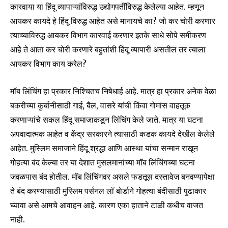
कारवाया या हिंदू व्यापाऱ्यांविरुद्ध उद्योगपतींविरुद्ध केलेल्या आहेत. म्हणून
To subscribe, simply enter your email address on our website
or click the subscribe button below. Don't worry, we respect
आयकर कायदे हे हिंदू विरुद्ध आहेत असे मानायचे का? जो कर चोरी करणार
your privacy and won't spam your inbox. Your information is
त्याच्याविरुद्ध आयकर विभाग कारवाई करणार इतके साधे सोपे समीकरण
safe with us.
आहे ते आता कर चोरी करणारे बहुतांशी हिंदू व्यापारी असतील तर त्याला
आयकर विभाग काय करेल?
मॉब लिंचिंग हा प्रकार निश्चितच निषेधार्ह आहे. मात्र हा प्रकार अनेक वेळा
बकरीच्या कुर्बानीसाठी गाई, बैल, वासरे यांची किंवा गोमांस वाहतूक
SUBSCRIBE
करणाऱ्यांचे सकल हिंदू समाजाकडून लिंचिंग केले जाते. मात्र या घटना
अपवादात्मक आहेत व केंद्र सरकारने त्यासाठी कडक कायदे देखील केलेले
I've read and accept the
Privacy Policy
.
आहेत. मुस्लिम समाजाने हिंदू श्रद्धा आणि आस्था यांचा सन्मान राखून
गोहत्या बंद केल्या तर या देशात मुसलमानांच्या मॉब लिंचिंगच्या घटना
जवळपास बंद होतील. मॉब लिंचिंगवर असले फडतूस दस्तावेज बनवण्यापेक्षा
6,300
32,111
75
Fans
Followers
Followers
ते बंद करण्यासाठी मुस्लिम पर्सनल लॉ बोर्डाने गोहत्या बंदीसाठी पुढाकार
घ्यावा असे आमचे आवाहन आहे. कारण एका हाताने टाळी कधीच वाजत
नाही.