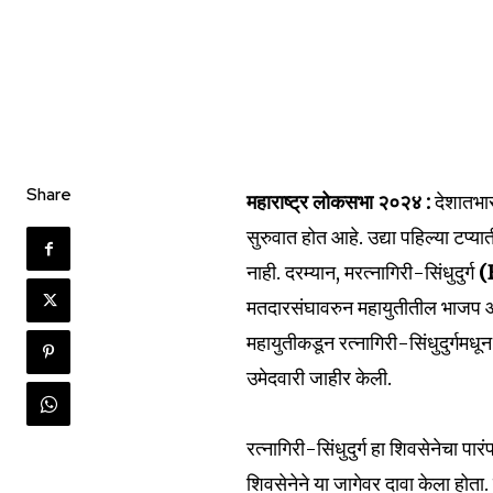
Join our commu
SUBSCRIBERS an
Share
महाराष्ट्र लोकसभा २०२४ :
देशातभा
of the conversa
सुरुवात होत आहे. उद्या पहिल्या टप
नाही. दरम्यान, मरत्नागिरी-सिंधुदुर्ग
(
To subscribe, simply enter your e
the subscribe button below. Don'
मतदारसंघावरुन महायुतीतील भाजप आण
won't spam your inbox. Your infor
महायुतीकडून रत्नागिरी-सिंधुदुर्गमधून 
उमेदवारी जाहीर केली.
रत्नागिरी-सिंधुदुर्ग हा शिवसेनेचा प
6,300
शिवसेनेने या जागेवर दावा केला होता.