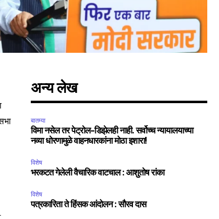
अन्य लेख
ा
SUBSCRIBE
सभा
बातम्या
विमा नसेल तर पेट्रोल-डिझेलही नाही. सर्वोच्च न्यायालयाच्या
ccept the
Privacy Policy
.
नव्या धोरणामुळे वाहनधारकांना मोठा इशारा!
विशेष
भरकटत गेलेली वैचारिक वाटचाल : आशुतोष रांका
विशेष
पत्रकारिता ते हिंसक आंदोलन : सौरव दास
75
-