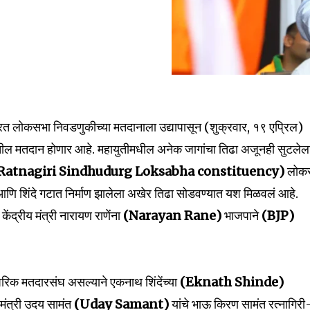
nity of
d be part
रत लोकसभा निवडणुकीच्या मतदानाला उद्यापासून (शुक्रवार, १९ एप्रिल)
tion.
्यातील मतदान होणार आहे. महायुतीमधील अनेक जागांचा तिढा अजूनही सुटलेल
Ratnagiri Sindhudurg Loksabha constituency)
लोक
mail address on our website or click
t worry, we respect your privacy and
ि शिंदे गटात निर्माण झालेला अखेर तिढा सोडवण्यात यश मिळवलं आहे.
I've read and a
mation is safe with us.
केंद्रीय मंत्री नारायण राणेंना
(Narayan Rane)
भाजपाने
(BJP)
ारंपरिक मतदारसंघ असल्याने एकनाथ शिंदेंच्या
(Eknath Shinde)
32,111
 मंत्री उदय सामंत
(Uday Samant)
यांचे भाऊ किरण सामंत रत्नागिरी