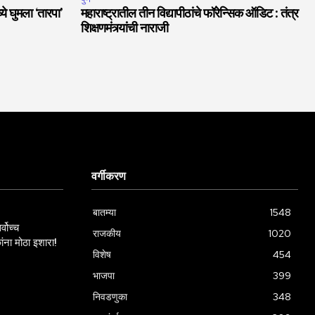
ये घुमला ‘तारपा’
महाराष्ट्रातील तीन विद्यापीठांचे फॉरेन्सिक ऑडिट : तंत्र
शिक्षणमंत्र्यांची नाराजी
वर्गीकरण
बातम्या
1548
्वोच्च
राजकीय
1020
ांना मोठा इशारा!
विशेष
454
भाजपा
399
निवडणुका
348