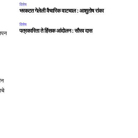
विशेष
भरकटत गेलेली वैचारिक वाटचाल : आशुतोष रांका
विशेष
पत्रकारिता ते हिंसक आंदोलन : सौरव दास
थापन
ीन
ाचे
SUBSCRIBE
ccept the
Privacy Policy
.