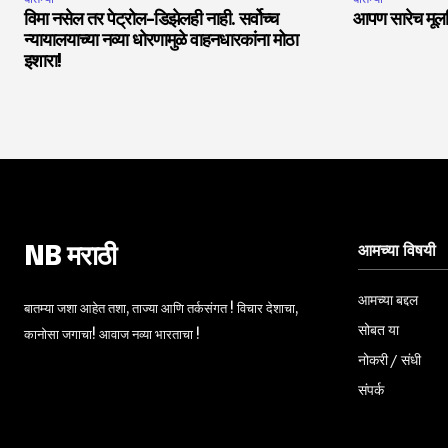
विमा नसेल तर पेट्रोल-डिझेलही नाही. सर्वोच्च
आपण सारेच मूलनि
न्यायालयाच्या नव्या धोरणामुळे वाहनधारकांना मोठा
इशारा!
आमच्या विषयी
NB मराठी
आमच्या बद्दल
बातम्या जशा आहेत तशा, ताज्या आणि तर्कसंगत ! विचार देशाचा,
सोबत या
कानोसा जगाचा! आवाज नव्या भारताचा !
नोकरी / संधी
संपर्क