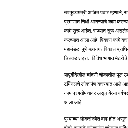
उपमुख्यमंत्री अजित पवार म्हणाले, र
प्रमाणात निधी आणण्याचे काम करण्यात
कामे सुरू आहेत. राज्यात सुरू असलेल्
करण्यात आला आहे. विकास कामे करतान
महामंडळ, पुणे महानगर विकास प्राधिक
Join our commu
चिंचवड शहरात विविध भागात मेट्रोचे 
SUBSCRIBERS an
यापूर्वीदेखील चांदणी चौकातील पूल उ
of the conversa
टर्मिनलचे लोकार्पण करण्यात आले आहे
To subscribe, simply enter your e
काम प्रगतीपथावर असून येत्या वर्षभर
the subscribe button below. Don'
आला आहे.
won't spam your inbox. Your infor
पुण्याच्या लोकसंख्येत वाढ होत असून
होतो. त्यामुळे पुणेकरांना चांगल्या स