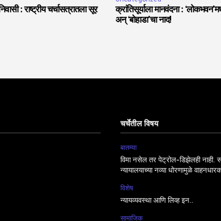
वासी : राष्ट्रीय चर्चासत्रातला सूर
क्रांतिसूर्याला मानवंदना : ‘लोकभवन’मध्
अन् ‘बोहाडा’चा नाद!
चर्चेतील विषय
बातम्या
विमा नसेल तर पेट्रोल-डिझेलही नाही. सर
न्यायालयाच्या नव्या धोरणामुळे वाहनधारक
विशेष
न्यायव्यवस्था आणि लिव्ह इन..
सामाजिक