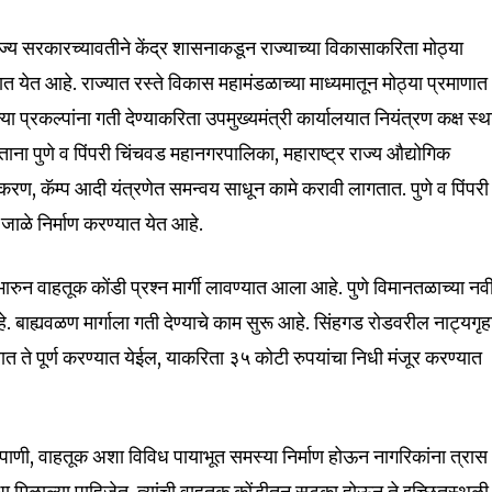
ाज्य सरकारच्यावतीने केंद्र शासनाकडून राज्याच्या विकासाकरिता मोठ्या
 येत आहे. राज्यात रस्ते विकास महामंडळाच्या माध्यमातून मोठ्या प्रमाणात
या प्रकल्पांना गती देण्याकरिता उपमुख्यमंत्री कार्यालयात नियंत्रण कक्ष स्
ा पुणे व पिंपरी चिंचवड महानगरपालिका, महाराष्ट्र राज्य औद्योगिक
रण, कॅम्प आदी यंत्रणेत समन्वय साधून कामे करावी लागतात. पुणे व पिंपरी
nity of
जाळे निर्माण करण्यात येत आहे.
d be part
भारुन वाहतूक कोंडी प्रश्न मार्गी लावण्यात आला आहे. पुणे विमानतळाच्या नव
tion.
. बाह्यवळण मार्गाला गती देण्याचे काम सुरू आहे. सिंहगड रोडवरील नाट्यगृह
mail address on our website or click
ात ते पूर्ण करण्यात येईल, याकरिता ३५ कोटी रुपयांचा निधी मंजूर करण्यात
t worry, we respect your privacy and
I've read and a
mation is safe with us.
 पाणी, वाहतूक अशा विविध पायाभूत समस्या निर्माण होऊन नागरिकांना त्रास
ुविधा मिळाल्या पाहिजेत, त्यांची वाहतूक कोंडीतून सुटका होऊन ते इच्छितस्थळी