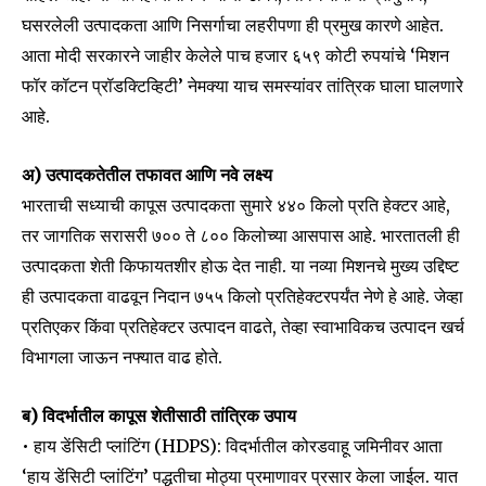
घसरलेली उत्पादकता आणि निसर्गाचा लहरीपणा ही प्रमुख कारणे आहेत.
आता मोदी सरकारने जाहीर केलेले पाच हजार ६५९ कोटी रुपयांचे ‘मिशन
फॉर कॉटन प्रॉडक्टिव्हिटी’ नेमक्या याच समस्यांवर तांत्रिक घाला घालणारे
आहे.
अ) उत्पादकतेतील तफावत आणि नवे लक्ष्य
भारताची सध्याची कापूस उत्पादकता सुमारे ४४० किलो प्रति हेक्टर आहे,
तर जागतिक सरासरी ७०० ते ८०० किलोच्या आसपास आहे. भारतातली ही
उत्पादकता शेती किफायतशीर होऊ देत नाही. या नव्या मिशनचे मुख्य उद्दिष्ट
ही उत्पादकता वाढवून निदान ७५५ किलो प्रतिहेक्टरपर्यंत नेणे हे आहे. जेव्हा
प्रतिएकर किंवा प्रतिहेक्टर उत्पादन वाढते, तेव्हा स्वाभाविकच उत्पादन खर्च
विभागला जाऊन नफ्यात वाढ होते.
ब) विदर्भातील कापूस शेतीसाठी तांत्रिक उपाय
• हाय डेंसिटी प्लांटिंग (HDPS): विदर्भातील कोरडवाहू जमिनीवर आता
‘हाय डेंसिटी प्लांटिंग’ पद्धतीचा मोठ्या प्रमाणावर प्रसार केला जाईल. यात