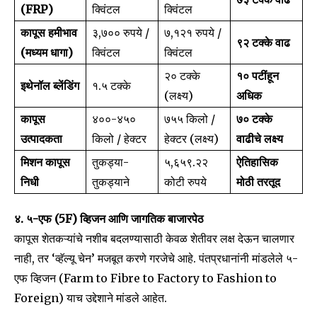
(
FRP)
क्विंटल
क्विंटल
कापूस हमीभाव
३,७०० रुपये /
७,१२१ रुपये /
९२ टक्के वाढ
(मध्यम धागा)
क्विंटल
क्विंटल
२० टक्के
१० पटींहून
इथेनॉल ब्लेंडिंग
१.५ टक्के
(लक्ष्य)
अधिक
कापूस
४००-४५०
७५५ किलो /
७० टक्के
उत्पादकता
किलो / हेक्टर
हेक्टर (लक्ष्य)
वाढीचे लक्ष्य
मिशन कापूस
तुकड्या-
५,६५९.२२
ऐतिहासिक
निधी
तुकड्याने
कोटी रुपये
मोठी तरतूद
Join our community of
SUBSCRIBERS and be part of the
४. ५-एफ (5F) व्हिजन आणि जागतिक बाजारपेठ
conversation.
कापूस शेतकऱ्यांचे नशीब बदलण्यासाठी केवळ शेतीवर लक्ष देऊन चालणार
नाही, तर ‘व्हॅल्यू चेन’ मजबूत करणे गरजेचे आहे. पंतप्रधानांनी मांडलेले ५-
To subscribe, simply enter your email address on our website
or click the subscribe button below. Don't worry, we respect
एफ व्हिजन (Farm to Fibre to Factory to Fashion to
your privacy and won't spam your inbox. Your information is
Foreign) याच उद्देशाने मांडले आहेत.
safe with us.