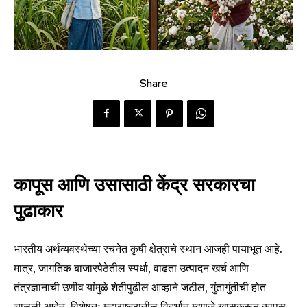
Share
कापूस आणि उसासाठी केंद्र सरकारचा
पुढाकार
भारतीय अर्थव्यवस्थेच्या रचनेत कृषी क्षेत्राचे स्थान आजही पायाभूत आहे.
मात्र, जागतिक बाजारपेठेतील स्पर्धा, वाढता उत्पादन खर्च आणि
तंत्रज्ञानाची उणीव यांमुळे शेतीपुढील आव्हाने जटील, गुंतागुंतीची होत
चालली आहेत. विशेषतः महाराष्ट्रातील विदर्भात म्हणजे खासकरून कापूस