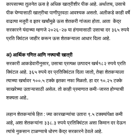
कापसाच्या तुलनेत ऊस हे अधिक खात्रीशीर पीक आहे. अर्थातच, उसाचे
पीक घेण्यासाठी खात्रीचा पाणीपुरवठा आवश्यक असतो. अलीकडे काही वर्षे
वाढत्या मजुरी व इतर खर्चांमुळे ऊस शेतकरी गांजला होता. आता केंद्र
सरकारने यंदाच्या म्हणजे २०२६-२७ या हंगामासाठी उसाचा दर ३६५ रुपये
प्रति क्विंटल जाहीर करून ऊस शेतकऱ्याला आधार दिला आहे.
अ) आर्थिक गणित आणि नफ्याची खात्री
सरकारी आकडेवारीनुसार, उसाचा प्रत्यक्ष उत्पादन खर्च१८२ रुपये प्रति
क्विंटल आहे. ३६५ रुपये दर प्रतिक्विंटल दिला जातो, तेव्हा शेतकऱ्याला
त्याच्या खर्चावर १००.५ टक्के इतका नफा मिळतो. हा दर १०.२५ टक्के
साखरेच्या उताऱ्यासाठी असेल. तो काही प्रमाणात कमी-जास्त होण्याची
शक्यता आहे..
लहान शेतकऱ्यांचे हित : ज्या कारखान्यांचा उतारा ९.५ टक्क्यांपेक्षा कमी
आहे, अशा शेतकऱ्यांना ३३८.३ रुपये प्रतिक्विंटल असा किमान दर देऊन
त्यांचे नुकसान टाळण्याचे धोरण केंद्र सरकारने ठेवले आहे.