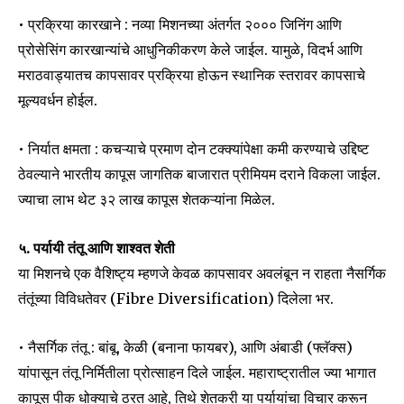
• प्रक्रिया कारखाने : नव्या मिशनच्या अंतर्गत २००० जिनिंग आणि
प्रोसेसिंग कारखान्यांचे आधुनिकीकरण केले जाईल. यामुळे, विदर्भ आणि
मराठवाड्यातच कापसावर प्रक्रिया होऊन स्थानिक स्तरावर कापसाचे
मूल्यवर्धन होईल.
SUBSCRIBE
• निर्यात क्षमता : कचऱ्याचे प्रमाण दोन टक्क्यांपेक्षा कमी करण्याचे उद्दिष्ट
I've read and accept the
Privacy Policy
.
ठेवल्याने भारतीय कापूस जागतिक बाजारात प्रीमियम दराने विकला जाईल.
ज्याचा लाभ थेट ३२ लाख कापूस शेतकऱ्यांना मिळेल.
6,300
32,111
75
५. पर्यायी तंतू आणि शाश्वत शेती
Fans
Followers
Followers
या मिशनचे एक वैशिष्ट्य म्हणजे केवळ कापसावर अवलंबून न राहता नैसर्गिक
तंतूंच्या विविधतेवर (Fibre Diversification) दिलेला भर.
• नैसर्गिक तंतू : बांबू, केळी (बनाना फायबर), आणि अंबाडी (फ्लॅक्स)
यांपासून तंतू निर्मितीला प्रोत्साहन दिले जाईल. महाराष्ट्रातील ज्या भागात
कापूस पीक धोक्याचे ठरत आहे, तिथे शेतकरी या पर्यायांचा विचार करून