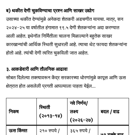
ब) थकीत देणी चुकविण्याचा प्रश्न आणि साखर उद्योग
उसाच्या थकीत देण्यांमुळे अनेकदा शेतकरी अडचणीत यायचा. मात्र, सन
२०२४-२५ या वर्षातील हंगामात ९९.५ देणी शेतकऱ्यांना अदा करण्यात
आली आहेत. इथेनॉल निर्मितीला चालना मिळाल्याने बहुतेक साखर
कारखान्यांची आर्थिक स्थिती सुधारली आहे. त्याचा थेट फायदा शेतकऱ्यांना
होतो आहे. त्यांची देणी त्वरित चुकविली जात आहेत.
३. आकडेवारी आणि तौलनिक आढावा
सोबत दिलेल्या तक्त्यावरून केंद्र सरकारच्या धोरणांमुळे कापूस आणि ऊस
क्षेत्रात होत असलेली प्रगती आपल्याला पाहता येईल…
नवे निर्णय/
स्थिती
निकष
लक्ष्य
बदल / वाढ
(२०१३-१४)
(२०२६-२७)
ऊस किंमत
२१० रुपये /
३६५ रुपये /
७३ टक्के वाढ