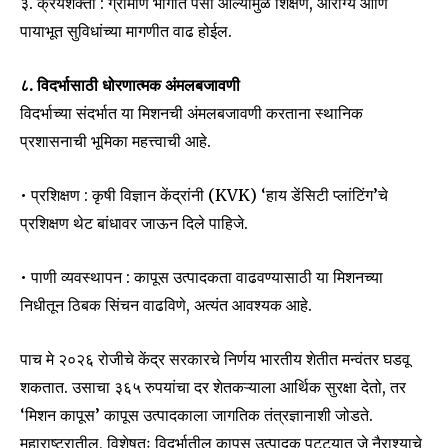
३. क्रयशक्ती : ग्रामीण भागात पैसा आल्यामुळे शिक्षण, आरोग्य आणि
पायाभूत सुविधांच्या मागणीत वाढ होईल.
८. विदर्भासाठी धोरणात्मक अंमलबजावणी
विदर्भाच्या संदर्भात या मिशनची अंमलबजावणी करताना स्थानिक
प्रशासनाची भूमिका महत्त्वाची आहे.
• प्रशिक्षण : कृषी विज्ञान केंद्रांनी (KVK) ‘हाय डेंसिटी प्लांटिंग’चे
प्रशिक्षण थेट बांधावर जाऊन दिले पाहिजे.
• पाणी व्यवस्थापन : कापूस उत्पादकता वाढवण्यासाठी या मिशनच्या
निधीतून ठिबक सिंचन वाढविणे, अत्यंत आवश्यक आहे.
पाच मे २०२६ रोजीचे केंद्र सरकारचे निर्णय भारतीय शेतीत मन्वंतर घडवू
शकतात. उसाचा ३६५ रुपयांचा दर शेतकऱ्याला आर्थिक सुरक्षा देतो, तर
‘मिशन कापूस’ कापूस उत्पादकाला जागतिक तंत्रज्ञानाशी जोडते.
महाराष्ट्रातील, विशेषतः विदर्भातील कापूस उत्पादक पट्ट्यात जे नैराश्याचे