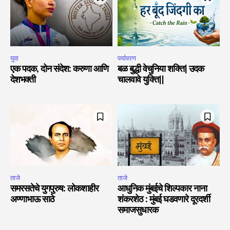
युवा
पर्यावरण
एक पदक, दोन संदेश: करुणा आणि
बळ बुद्धी वेचुनिया शक्ति| उदक
देशभक्ती
चालवावे युक्ति||
ताजे
ताजे
समरसतेचे युगपुरुष: लोकशाहीर
आधुनिक मुंबईचे शिल्पकार नाना
अण्णाभाऊ साठे
शंकरशेठ : मुंबई घडवणारे दूरदर्शी
समाजसुधारक