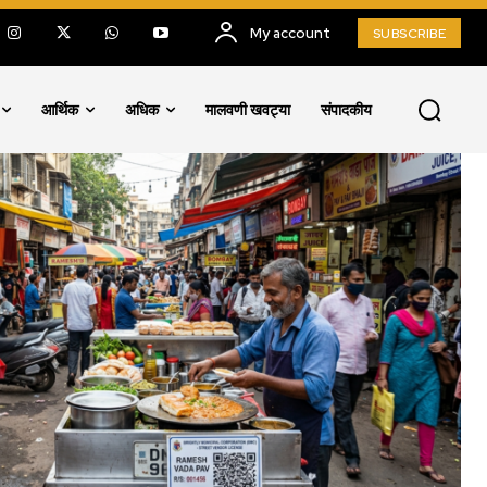
My account
SUBSCRIBE
आर्थिक
अधिक
मालवणी खवट्या
संपादकीय