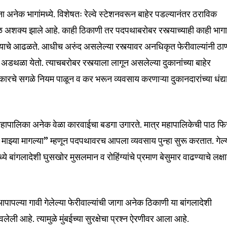
ना अनेक भागांमध्ये. विशेषतः रेल्वे स्टेशनवरून बाहेर पडल्यानंतर ठराविक
ळ अशक्य झाले आहे. काही ठिकाणी तर पदपथाबरोबर रस्त्याच्याही काही भाग
ल्याचे आढळते. आधीच अरुंद असलेल्या रस्त्यावर अनधिकृत फेरीवाल्यांनी ठा
 अडथळा येतो. त्याचबरोबर रस्त्याला लागून असलेल्या दुकानांच्या बाहेर
रकारचे सगळे नियम पाळून व कर भरून व्यवसाय करणाऱ्या दुकानदारांच्या धंद्
बई महापालिका अनेक वेळा कारवाईचा बडगा उगारते. मात्र महापालिकेची पाठ फ
nity of
े माझ्या मागल्या” म्हणून पदपथावरच आपला व्यवसाय पुन्हा सुरू करतात. गेल्
d be part
्ये बांगलादेशी घुसखोर मुसलमान व रोहिंग्यांचे प्रमाण बेसुमार वाढण्याचे लक्ष
tion.
mail address on our website or click
t worry, we respect your privacy and
पापल्या गावी गेलेल्या फेरीवाल्यांची जागा अनेक ठिकाणी या बांगलादेशी
I've read and a
mation is safe with us.
ेली आहे. त्यामुळे मुंबईच्या सुरक्षेचा प्रश्न ऐरणीवर आला आहे.