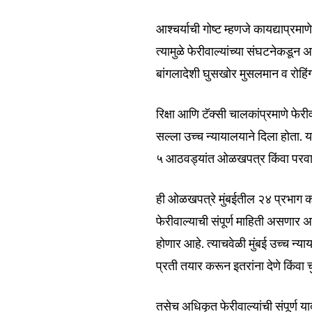
आश्चर्याची गोष्ट म्हणजे कायद्याप्र
त्यामुळे फेरीवाल्यांच्या संघटनेकड
6,300
बांगलादेशी घुसखोर मुसलमान व रोहिं
Fans
रिक्षा आणि टॅक्सी चालकांप्रमाणे फेर
सल्ला उच्च न्यायालयाने दिला होता. 
५ आठवड्यांत ओळखपत्र किंवा परवाना
ही ओळखपत्रे मुंबईतील २४ प्रभाग का
फेरीवाल्याची संपूर्ण माहिती असण
होणार आहे. त्याचवेळी मुंबई उच्च न
प्रती तयार करून इतरांना देणे किंवा 
तसेच अधिकृत फेरीवाल्यांची संपूर्ण 