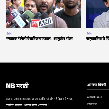
विशेष
विशेष
भरकटत गेलेली वैचारिक वाटचाल : आशुतोष रांका
पत्रकारिता ते 
आमच्या विषयी
NB मराठी
आमच्या बद्दल
बातम्या जशा आहेत तशा, ताज्या आणि तर्कसंगत ! विचार देशाचा,
सोबत या
कानोसा जगाचा! आवाज नव्या भारताचा !