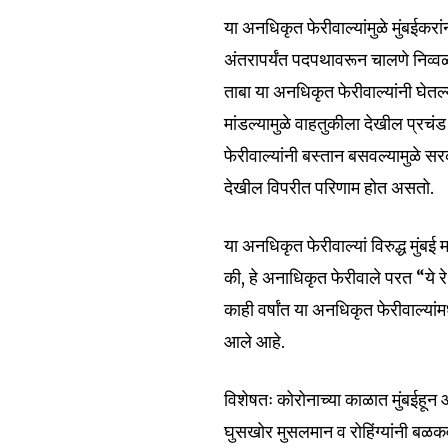
या अनधिकृत फेरीवाल्यांमुळे मुंबईकरां
अंतरापर्यंत पदपथावरून चालणे निव्व
ताबा या अनधिकृत फेरीवाल्यांनी घेत
मांडल्यामुळे वाहतुकीला देखील प्रचंड
फेरीवाल्यांनी बस्तान बसवल्यामुळे स
देखील विपरीत परिणाम होत असतो.
या अनधिकृत फेरीवाल्यां विरुद्ध मुं
Join our commu
की, हे अनाधिकृत फेरीवाले परत “ये र
SUBSCRIBERS an
काही वर्षांत या अनधिकृत फेरीवाल्यांमध
of the conversa
आले आहे.
To subscribe, simply enter your e
the subscribe button below. Don'
विशेषतः कोरोनाच्या काळात मुंबईहून आ
won't spam your inbox. Your infor
घुसखोर मुसलमान व रोहिंग्यांनी बळकवल