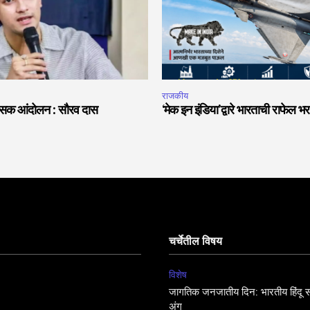
राजकीय
हिंसक आंदोलन : सौरव दास
‘मेक इन इंडिया’द्वारे भारताची राफेल भर
चर्चेतील विषय
विशेष
जागतिक जनजातीय दिन: भारतीय हिंदू सं
अंग