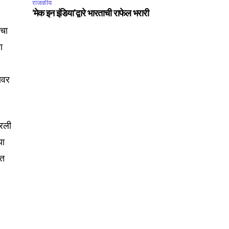
राजकीय
‘मेक इन इंडिया’द्वारे भारताची राफेल भरारी
ाचा
ण
यावर
िरली
या
ात
SUBSCRIBE
ccept the
Privacy Policy
.