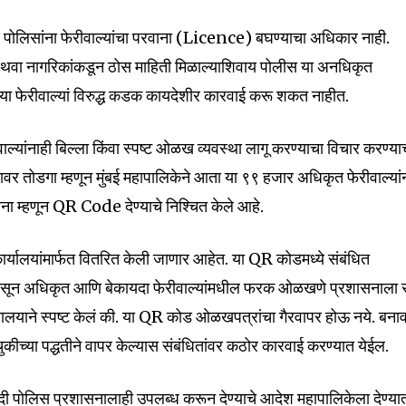
माणे पोलिसांना फेरीवाल्यांचा परवाना (Licence) बघण्याचा अधिकार नाही.
ून अथवा नागरिकांकडून ठोस माहिती मिळाल्याशिवाय पोलीस या अनधिकृत
32,111
ग्या फेरीवाल्यां विरुद्ध कडक कायदेशीर कारवाई करू शकत नाहीत.
Followers
ीवाल्यांनाही बिल्ला किंवा स्पष्ट ओळख व्यवस्था लागू करण्याचा विचार करण्या
यावर तोडगा म्हणून मुंबई महापालिकेने आता या ९९ हजार अधिकृत फेरीवाल्यां
 म्हणून QR Code देण्याचे निश्चित केले आहे.
र्यालयांमार्फत वितरित केली जाणार आहेत. या QR कोडमध्ये संबंधित
ार असून अधिकृत आणि बेकायदा फेरीवाल्यांमधील फरक ओळखणे प्रशासनाला स
्यायालयाने स्पष्ट केलं की. या QR कोड ओळखपत्रांचा गैरवापर होऊ नये. बना
चुकीच्या पद्धतीने वापर केल्यास संबंधितांवर कठोर कारवाई करण्यात येईल.
यादी पोलिस प्रशासनालाही उपलब्ध करून देण्याचे आदेश महापालिकेला देण्या