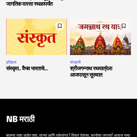
जागतिक वारसा स्थळापर्यंत
इतिहास
संस्कृती
संस्कृत.. वैभव भारताचे…
श्रीजगन्नाथ रथयात्रेला
आजपासून सुरुवात
NB मराठी
बातम्या जशा आहेत तशा, ताज्या आणि तर्कसंगत ! विचार देशाचा, कानोसा जगाचा! आवाज नव्या