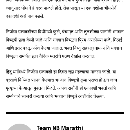
conversation.
त्यानुसार भीमाने हे व्रत पाळले होते. तेव्हापासून या एकादशीला भीमसेनी
एकादशी असे नाव पडले.
To subscribe, simply enter your email address on our website
or click the subscribe button below. Don't worry, we respect
your privacy and won't spam your inbox. Your information is
निर्जला एकादशीच्या विधींमध्ये फुले, पंचामृत आणि तुळशीच्या पानांनी भगवान
safe with us.
विष्णूची पूजा केली जाते आणि भगवान विष्णूला प्रिय असलेल्या फळे, मिठाई
आणि इतर वस्तू अर्पण केल्या जातात. भक्त विष्णु सहस्त्रनाम आणि भगवान
विष्णूला समर्पित इतर वैदिक मंत्रांचे पठण देखील करतात.
हिंदू धर्मामध्ये निर्जला एकादशी हा दिवस खूप महत्त्वाचा मानला जातो. या
SUBSCRIBE
व्रताचे विधिवत पालन केल्यास भगवान विष्णूची कृपा प्राप्त होऊन जन्म-
मृत्यूच्या फेऱ्यातून मुक्तता मिळते. आपण सर्वांनी ही एकादशी भक्ती आणि
I've read and accept the
Privacy Policy
.
समर्पणाने साजरी करूया आणि भगवान विष्णूचे आशीर्वाद घेऊया.
6,300
32,111
75
Fans
Followers
Followers
Team NB Marathi