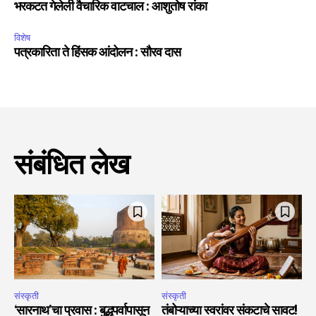
भरकटत गेलेली वैचारिक वाटचाल : आशुतोष रांका
विशेष
पत्रकारिता ते हिंसक आंदोलन : सौरव दास
संबंधित लेख
संस्कृती
संस्कृती
‘सारनाथ’चा प्रवास : बुद्धपर्वापासून
तंबोऱ्याच्या स्वरांवर संकटाचे सावट!