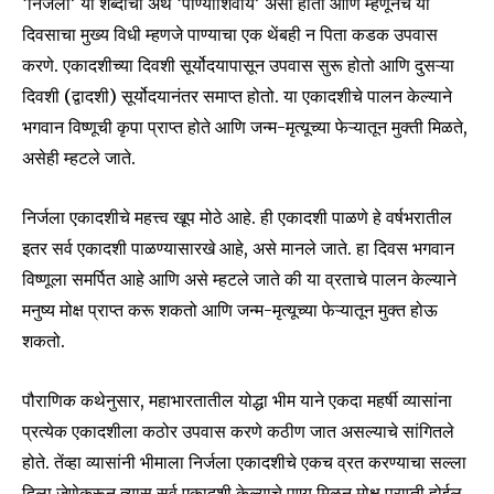
‘निर्जला’ या शब्दाचा अर्थ ‘पाण्याशिवाय’ असा होतो आणि म्हणूनच या
दिवसाचा मुख्य विधी म्हणजे पाण्याचा एक थेंबही न पिता कडक उपवास
करणे. एकादशीच्या दिवशी सूर्योदयापासून उपवास सुरू होतो आणि दुसऱ्या
दिवशी (द्वादशी) सूर्योदयानंतर समाप्त होतो. या एकादशीचे पालन केल्याने
भगवान विष्णूची कृपा प्राप्त होते आणि जन्म-मृत्यूच्या फेऱ्यातून मुक्ती मिळते,
असेही म्हटले जाते.
निर्जला एकादशीचे महत्त्व खूप मोठे आहे. ही एकादशी पाळणे हे वर्षभरातील
इतर सर्व एकादशी पाळण्यासारखे आहे, असे मानले जाते. हा दिवस भगवान
विष्णूला समर्पित आहे आणि असे म्हटले जाते की या व्रताचे पालन केल्याने
मनुष्य मोक्ष प्राप्त करू शकतो आणि जन्म-मृत्यूच्या फेऱ्यातून मुक्त होऊ
शकतो.
पौराणिक कथेनुसार, महाभारतातील योद्धा भीम याने एकदा महर्षी व्यासांना
प्रत्येक एकादशीला कठोर उपवास करणे कठीण जात असल्याचे सांगितले
Join our community of
होते. तेंव्हा व्यासांनी भीमाला निर्जला एकादशीचे एकच व्रत करण्याचा सल्ला
SUBSCRIBERS and be part of the
दिला जेणेकरून त्यास सर्व एकादशी केल्याचे पुण्य मिळून मोक्ष प्राप्ती होईल.