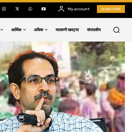
My account
SUBSCRIBE
आर्थिक
अधिक
मालवणी खवट्या
संपादकीय