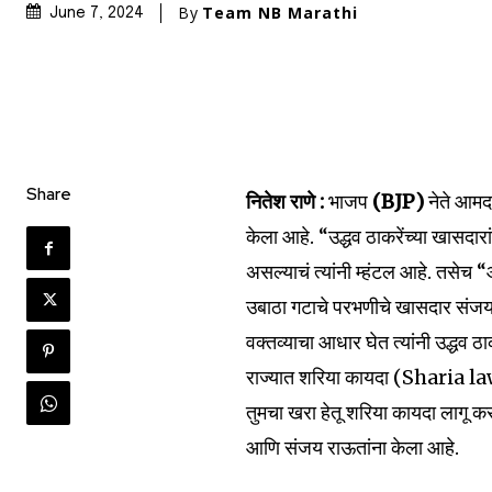
By
Team NB Marathi
June 7, 2024
Join our commu
Share
नितेश राणे :
भाजप
(BJP)
नेते आमद
SUBSCRIBERS an
केला आहे. “उद्धव ठाकरेंच्या खासदा
of the conversa
असल्याचं त्यांनी म्हंटल आहे. तसेच 
उबाठा गटाचे परभणीचे खासदार सं
To subscribe, simply enter your e
वक्तव्याचा आधार घेत त्यांनी उद्धव 
the subscribe button below. Don'
won't spam your inbox. Your infor
राज्यात शरिया कायदा (Sharia la
तुमचा खरा हेतू शरिया कायदा लागू कर
आणि संजय राऊतांना केला आहे.