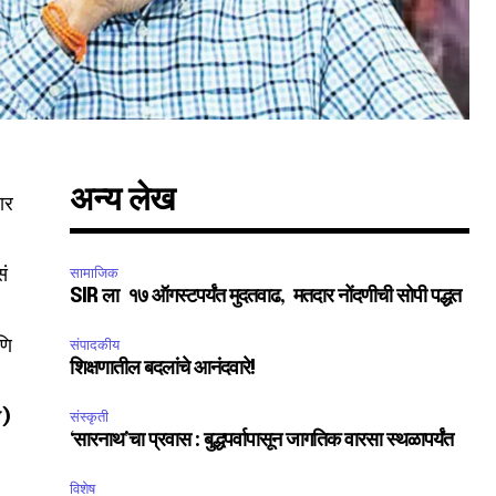
अन्य लेख
ार
सं
सामाजिक
SUBSCRIBE
SIR ला १७ ऑगस्टपर्यंत मुदतवाढ, मतदार नोंदणीची सोपी पद्धत
णि
संपादकीय
ccept the
Privacy Policy
.
शिक्षणातील बदलांचे आनंदवारे!
)
संस्कृती
‘सारनाथ’चा प्रवास : बुद्धपर्वापासून जागतिक वारसा स्थळापर्यंत
विशेष