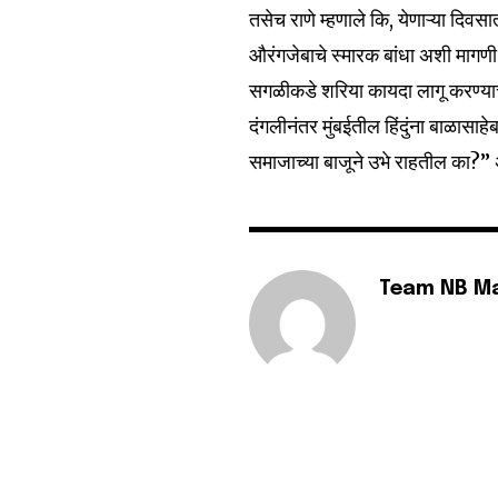
तसेच राणे म्हणाले कि, येणाऱ्या दिवस
6,300
Fans
औरंगजेबाचे स्मारक बांधा अशी मागणी
सगळीकडे शरिया कायदा लागू करण्याचा
दंगलीनंतर मुंबईतील हिंदुंना बाळासाह
समाजाच्या बाजूने उभे राहतील का?” 
Team NB M