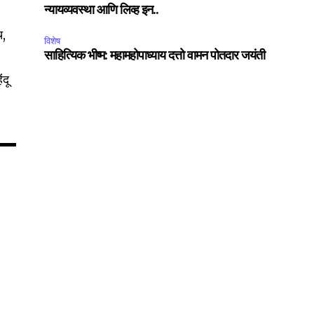
न्यायव्यवस्था आणि लिव्ह इन..
75
Followers
च,
विशेष
साहित्यिक भीष्म: महामहोपाध्याय दत्तो वामन पोतदार जयंती
ंदू