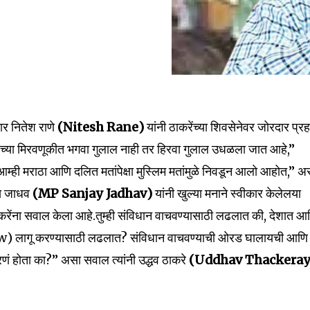
nity of
ार नितेश राणे
(Nitesh Rane)
यांनी ठाकरेंच्या शिवसेनेवर जोरदार प्रह
d be part
रांच्या मिरवणूकीत भगवा गुलाल नाही तर हिरवा गुलाल उधळला जात आहे,”
tion.
“आम्ही मराठा आणि दलित मतांपेक्षा मुस्लिम मतांमुळे निवडून आलो आहोत,” अ
जय जाधव
(MP Sanjay Jadhav)
यांनी खुल्या मनाने स्वीकार केलेलया
mail address on our website or click
ठाकरेंना सवाल केला आहे.तुम्ही संविधान वाचवण्यासाठी लढलात की, देशात आ
t worry, we respect your privacy and
I've read and a
mation is safe with us.
w) लागू करण्यासाठी लढलात? संविधान वाचवण्याची ओरड घालायची आणि
णं होता का?” असा सवाल त्यांनी उद्धव ठाकरे
(Uddhav Thackeray