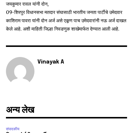
safe with us.
जयकुमार रावल यांनी दोन,
09-शिरपुर विधानसभा मतदार संघासाठी भारतीय जनता पार्टीचे उमेदवार
काशिराम पावरा यांनी दोन अर्ज असे एकूण पाच उमेदवारांनी नऊ अर्ज दाखल
केले आहे. अशी माहिती जिल्हा निवडणुक शाखेमार्फत देण्यात आली आहे.
SUBSCRIBE
I've read and accept the
Privacy Policy
.
Vinayak A
6,300
32,111
75
Fans
Followers
Followers
अन्य लेख
संपादकीय