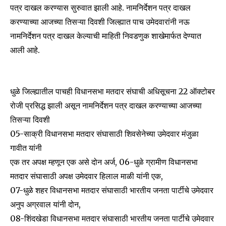
पत्र दाखल करण्यास सुरुवात झाली आहे. नामनिर्देशन पत्र दाखल
करण्याच्या आजच्या तिसऱ्या दिवशी जिल्ह्यात पाच उमेदवारांनी नऊ
नामनिर्देशन पत्र दाखल केल्याची माहिती निवडणुक शाखेमार्फत देण्यात
आली आहे.
धुळे जिल्ह्यातील पाचही विधानसभा मतदार संघाची अधिसूचना 22 ऑक्टोबर
रोजी प्रसिद्ध झाली असून नामनिर्देशन पत्र दाखल करण्याच्या आजच्या
तिसऱ्या दिवशी
05-साक्री विधानसभा मतदार संघासाठी शिवसेनेच्या उमेदवार मंजुळा
गावीत यांनी
Join our community of
एक तर अपक्ष म्हणून एक असे दोन अर्ज, 06-धुळे ग्रामीण विधानसभा
SUBSCRIBERS and be part of the
मतदार संघासाठी अपक्ष उमेदवार हिलाल माळी यांनी एक,
conversation.
07-धुळे शहर विधानसभा मतदार संघासाठी भारतीय जनता पार्टीचे उमेदवार
To subscribe, simply enter your email address on our website
अनुप अग्रवाल यांनी दोन,
or click the subscribe button below. Don't worry, we respect
08-शिंदखेडा विधानसभा मतदार संघासाठी भारतीय जनता पार्टीचे उमेदवार
your privacy and won't spam your inbox. Your information is